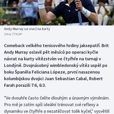
Baseball a softbal
Soutěže
Basketbal
Historické návraty
Biatlon
Aplikace ČT sport
Andy Murray se vrací na kurty
Zdroj:
ČTK/AP
Boby a skeleton
AZ kvíz
Comeback velkého tenisového hrdiny jaksepatří. Brit
Andy Murray oslavil pět měsíců po operaci kyčle
Box
návrat na kurty vítězstvím ve čtyřhře na turnaji v
Curling
Londýně. Dvojnásobný wimbledonský vítěz uspěl po
boku Španěla Feliciana Lópeze, první nasazenou
Dostihy
kolumbijskou dvojici Juan Sebastian Cabal, Robert
Farah porazili 7:6, 6:3.
Florbal
"Ve dvouhře často čelíte dlouhým a únavným výměnám.
Futsal
Pro mě je zatím spíš ideální trénovat své reflexy a
dynamiku ve čtyřhře a nezatěžovat tolik kyčel," vysvětlil
Golf