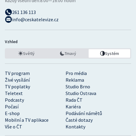
každý všední den:
8:00—16:00 hodin
261 136 113
info@ceskatelevize.cz
Vzhled
Světlý
Tmavý
Systém
TV program
Pro média
Živé vysílání
Reklama
TV poplatky
Studio Brno
Teletext
Studio Ostrava
Podcasty
Rada ČT
Počasí
Kariéra
E-shop
Podávání námětů
Mobilní a TV aplikace
Časté dotazy
Vše o ČT
Kontakty