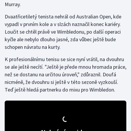
Murray.
Gymnastika
Dvaatřicetiletý tenista nehrál od Australian Open, kde
vypadl v prvním kole a v slzách naznačil konec kariéry.
Házená
Loučit se chtěl právě ve Wimbledonu, po další operaci
kyčle ale nebylo dlouho jasné, zda vůbec ještě bude
Jezdectví
schopen návratu na kurty.
Judo
K profesionálnímu tenisu se sice nyní vrátil, na dvouhru
se ale ještě necítí. "Ještě je přede mnou hromada práce,
Krasobruslení
než se dostanu na určitou úroveň," zdůraznil. Doufá
nicméně, že dvouhru si ještě v této sezoně vyzkouší.
Lezení
Teď ještě hledá partnerku do mixu pro Wimbledon.
Lyže a snowboard
Moderní pětiboj
Motorsport