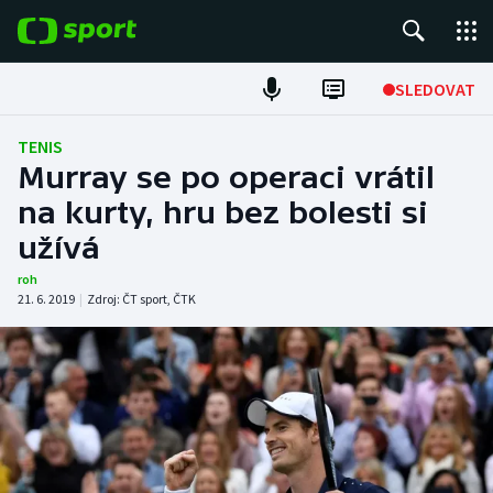
POPULÁRNÍ
SLEDOVAT
Fotbal
TENIS
Murray se po operaci vrátil
Hokej
na kurty, hru bez bolesti si
užívá
Tenis
roh
Atletika
21. 6. 2019
|
Zdroj:
ČT sport
,
ČTK
Cyklistika
DALŠÍ SPORTY
Americký fotbal
NEPŘEHLÉDNĚTE