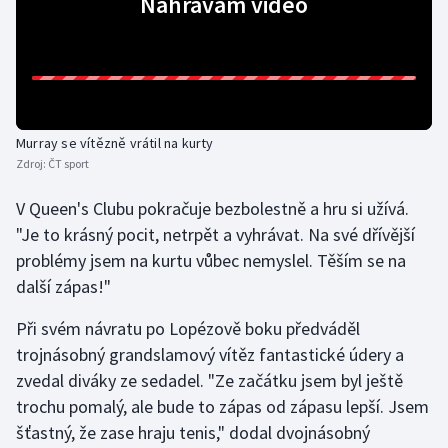
Nahrávám video
Olympijské hry
Parasport
Plavání
Murray se vítězně vrátil na kurty
Zdroj:
ČT sport
Plážový volejbal
V Queen's Clubu pokračuje bezbolestně a hru si užívá.
Ragby
"Je to krásný pocit, netrpět a vyhrávat. Na své dřívější
problémy jsem na kurtu vůbec nemyslel. Těším se na
Rychlobruslení
další zápas!"
Rychlostní kanoistika
Při svém návratu po Lopézově boku předváděl
trojnásobný grandslamový vítěz fantastické údery a
Short track
zvedal diváky ze sedadel. "Ze začátku jsem byl ještě
trochu pomalý, ale bude to zápas od zápasu lepší. Jsem
Sportovní střelba
šťastný, že zase hraju tenis," dodal dvojnásobný