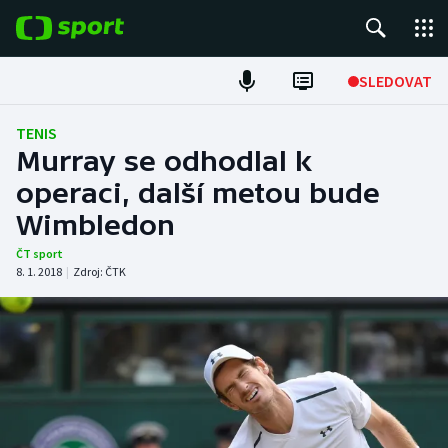
POPULÁRNÍ
SLEDOVAT
Fotbal
TENIS
Murray se odhodlal k
Hokej
operaci, další metou bude
Wimbledon
Tenis
ČT sport
Atletika
8. 1. 2018
|
Zdroj:
ČTK
Cyklistika
DALŠÍ SPORTY
Americký fotbal
NEPŘEHLÉDNĚTE