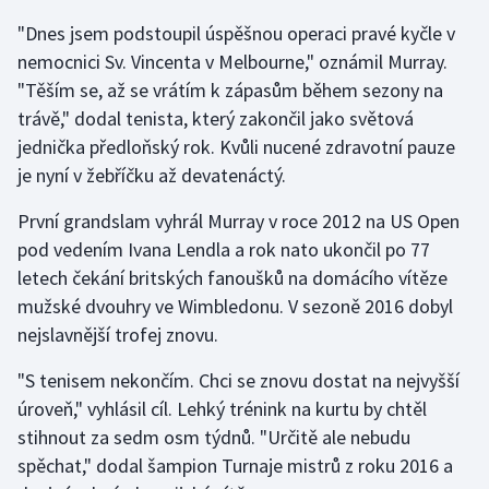
"Dnes jsem podstoupil úspěšnou operaci pravé kyčle v
Gymnastika
nemocnici Sv. Vincenta v Melbourne," oznámil Murray.
"Těším se, až se vrátím k zápasům během sezony na
Házená
trávě," dodal tenista, který zakončil jako světová
jednička předloňský rok. Kvůli nucené zdravotní pauze
Jezdectví
je nyní v žebříčku až devatenáctý.
Judo
První grandslam vyhrál Murray v roce 2012 na US Open
pod vedením Ivana Lendla a rok nato ukončil po 77
Krasobruslení
letech čekání britských fanoušků na domácího vítěze
mužské dvouhry ve Wimbledonu. V sezoně 2016 dobyl
Lezení
nejslavnější trofej znovu.
Lyže a snowboard
"S tenisem nekončím. Chci se znovu dostat na nejvyšší
úroveň," vyhlásil cíl. Lehký trénink na kurtu by chtěl
Moderní pětiboj
stihnout za sedm osm týdnů. "Určitě ale nebudu
spěchat," dodal šampion Turnaje mistrů z roku 2016 a
Motorsport