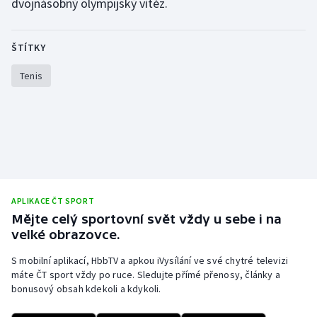
dvojnásobný olympijský vítěz.
Olympijské hry
ŠTÍTKY
Parasport
Tenis
Plavání
Plážový volejbal
Ragby
Rychlobruslení
APLIKACE ČT SPORT
Mějte celý sportovní svět vždy u sebe i na
Rychlostní kanoistika
velké obrazovce.
Short track
S mobilní aplikací, HbbTV a apkou iVysílání ve své chytré televizi
máte ČT sport vždy po ruce. Sledujte přímé přenosy, články a
bonusový obsah kdekoli a kdykoli.
Sportovní střelba