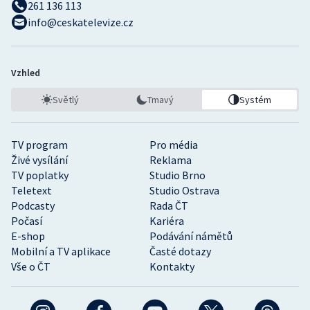
261 136 113
info@ceskatelevize.cz
Vzhled
Světlý
Tmavý
Systém
TV program
Pro média
Živé vysílání
Reklama
TV poplatky
Studio Brno
Teletext
Studio Ostrava
Podcasty
Rada ČT
Počasí
Kariéra
E-shop
Podávání námětů
Mobilní a TV aplikace
Časté dotazy
Vše o ČT
Kontakty