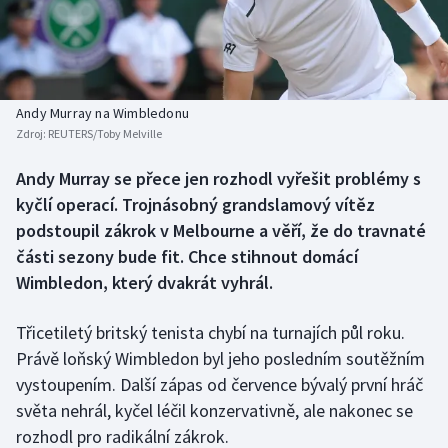
Baseball a softbal
Soutěže
Basketbal
Historické návraty
Biatlon
Aplikace ČT sport
Andy Murray na Wimbledonu
Zdroj:
REUTERS/Toby Melville
Boby a skeleton
AZ kvíz
Andy Murray se přece jen rozhodl vyřešit problémy s
kyčlí operací. Trojnásobný grandslamový vítěz
Box
podstoupil zákrok v Melbourne a věří, že do travnaté
Curling
části sezony bude fit. Chce stihnout domácí
Wimbledon, který dvakrát vyhrál.
Dostihy
Třicetiletý britský tenista chybí na turnajích půl roku.
Florbal
Právě loňský Wimbledon byl jeho posledním soutěžním
vystoupením. Další zápas od července bývalý první hráč
Futsal
světa nehrál, kyčel léčil konzervativně, ale nakonec se
rozhodl pro radikální zákrok.
Golf