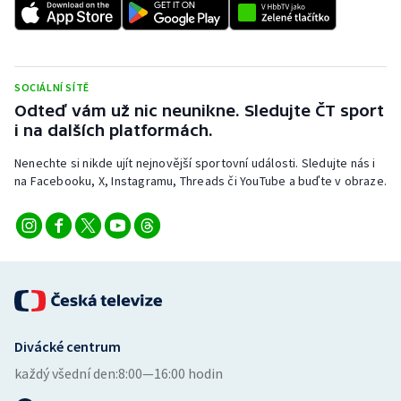
Stolní tenis
Triatlon
SOCIÁLNÍ SÍTĚ
Veslování
Odteď vám už nic neunikne. Sledujte ČT sport
i na dalších platformách.
Vodní slalom
Nenechte si nikde ujít nejnovější sportovní události. Sledujte nás i
na Facebooku, X, Instagramu, Threads či YouTube a buďte v obraze.
Volejbal
Ostatní
Divácké centrum
každý všední den:
8:00—16:00 hodin