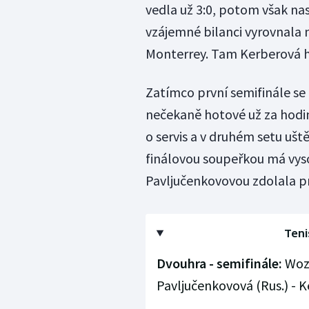
vedla už 3:0, potom však nas
vzájemné bilanci vyrovnala 
Monterrey. Tam Kerberová hrá
Zatímco první semifinále se
nečekaně hotové už za hodi
o servis a v druhém setu ušt
finálovou soupeřkou má vysoc
Pavljučenkovovou zdolala pr
Teni
Dvouhra - semifinále:
Wozn
Pavljučenkovová (Rus.) - Ke