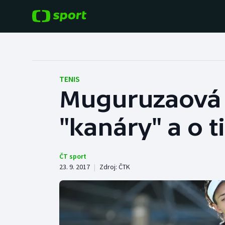
POPULÁRNÍ
DALŠÍ SPORTY
Fotbal
Americký fotbal
TENIS
Muguruzaová 
Hokej
Baseball a softbal
"kanáry" a o ti
Tenis
Basketbal
Atletika
Biatlon
ČT sport
23. 9. 2017
|
Zdroj:
ČTK
Cyklistika
Boby a skeleton
Box