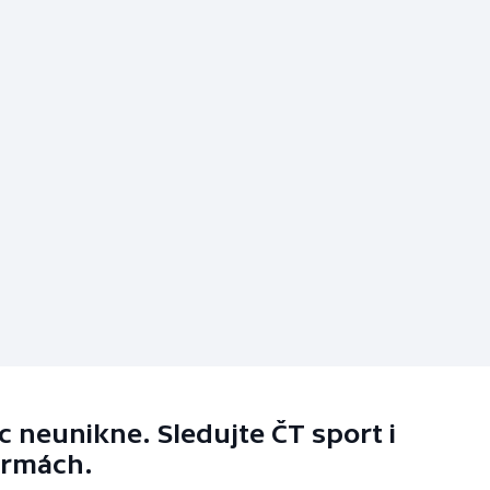
 neunikne. Sledujte ČT sport i
ormách.