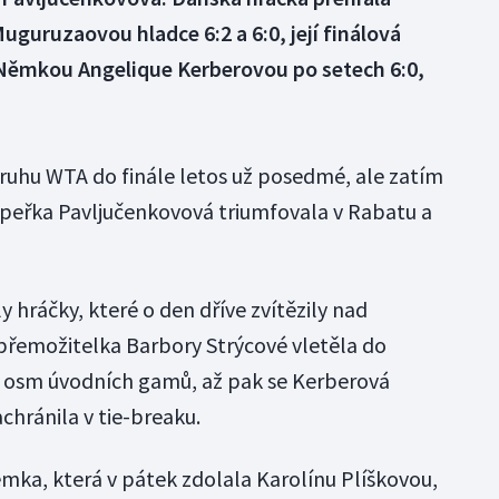
uguruzaovou hladce 6:2 a 6:0, její finálová
s Němkou Angelique Kerberovou po setech 6:0,
ruhu WTA do finále letos už posedmé, ale zatím
oupeřka Pavljučenkovová triumfovala v Rabatu a
y hráčky, které o den dříve zvítězily nad
přemožitelka Barbory Strýcové vletěla do
a osm úvodních gamů, až pak se Kerberová
chránila v tie-breaku.
ka, která v pátek zdolala Karolínu Plíškovou,