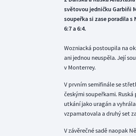
světovou jedničku Garbiňi M
soupeřka si zase poradila 
6:7 a 6:4.
Wozniacká postoupila na ok
ani jednou neuspěla. Její s
v Monterrey.
V prvním semifinále se střetl
českými soupeřkami. Ruská 
utkání jako uragán a vyhrál
vzpamatovala a druhý set za
V závěrečné sadě naopak Něm