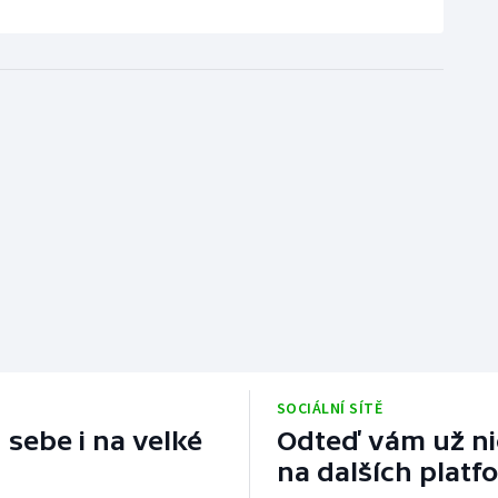
SOCIÁLNÍ SÍTĚ
 sebe i na velké
Odteď vám už nic
na dalších platf