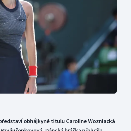
Moderní pětiboj
Triatlon
Motorsport
Veslování
Olympijské hry
Vodní slalom
Parasport
Volejbal
Plavání
Ostatní
Plážový volejbal
e představí obhájkyně titulu Caroline Wozniacká
 Pavljučenkovová. Dánská hráčka přehrála