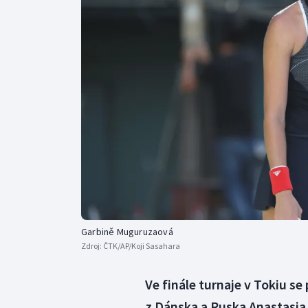
Curling
Dostihy
Florbal
Futsal
Golf
Gymnastika
Garbině Muguruzaová
Zdroj:
ČTK/AP/Koji Sasahara
Ve finále turnaje v Tokiu s
z Dánska a Ruska Anastasia