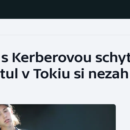
Házená
Ragby
s Kerberovou schyt
Jezdectví
Rychlobruslení
tul v Tokiu si nezah
Rychlostní
Judo
kanoistika
Krasobruslení
Short track
Lezení
Sportovní střelba
Lyže a snowboard
Stolní tenis