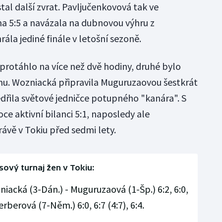
tal další zvrat. Pavljučenkovová tak ve
na 5:5 a navázala na dubnovou výhru z
la jediné finále v letošní sezoně.
 protáhlo na více než dvě hodiny, druhé bylo
nu. Wozniacká připravila Muguruzaovou šestkrát
ědřila světové jedničce potupného "kanára". S
e aktivní bilanci 5:1, naposledy ale
ávě v Tokiu před sedmi lety.
sový turnaj žen v Tokiu:
iacká (3-Dán.) - Muguruzaová (1-Šp.) 6:2, 6:0,
rberová (7-Něm.) 6:0, 6:7 (4:7), 6:4.