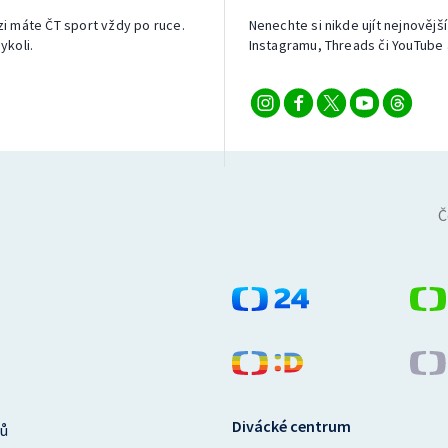
izi máte ČT sport vždy po ruce.
Nenechte si nikde ujít nejnovější
ykoli.
Instagramu, Threads či YouTube 
Č
Divácké centrum
ů