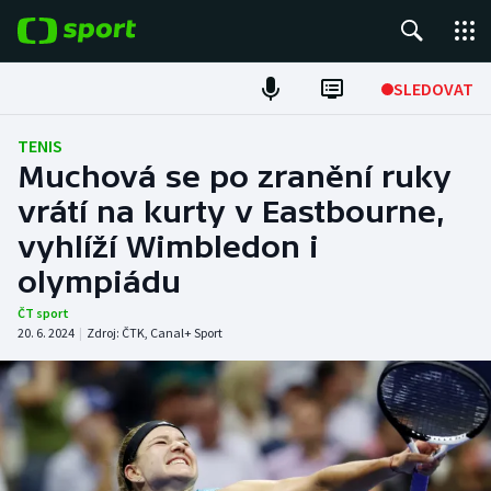
POPULÁRNÍ
SLEDOVAT
Fotbal
TENIS
Muchová se po zranění ruky
Hokej
vrátí na kurty v Eastbourne,
vyhlíží Wimbledon i
Tenis
olympiádu
Atletika
ČT sport
20. 6. 2024
|
Zdroj:
ČTK
,
Canal+ Sport
Cyklistika
DALŠÍ SPORTY
Americký fotbal
NEPŘEHLÉDNĚTE