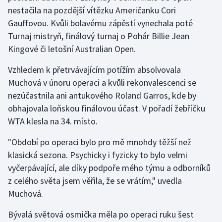
nestačila na pozdější vítězku Američanku Cori
Gauffovou. Kvůli bolavému zápěstí vynechala poté
Gymnastika
Turnaj mistryň, finálový turnaj o Pohár Billie Jean
Házená
Kingové či letošní Australian Open.
Vzhledem k přetrvávajícím potížím absolvovala
Jezdectví
Muchová v únoru operaci a kvůli rekonvalescenci se
Judo
nezúčastnila ani antukového Roland Garros, kde by
obhajovala loňskou finálovou účast. V pořadí žebříčku
Krasobruslení
WTA klesla na 34. místo.
"Období po operaci bylo pro mě mnohdy těžší než
Lezení
klasická sezona. Psychicky i fyzicky to bylo velmi
Lyže a snowboard
vyčerpávající, ale díky podpoře mého týmu a odborníků
z celého světa jsem věřila, že se vrátím," uvedla
Moderní pětiboj
Muchová.
Motorsport
Bývalá světová osmička měla po operaci ruku šest