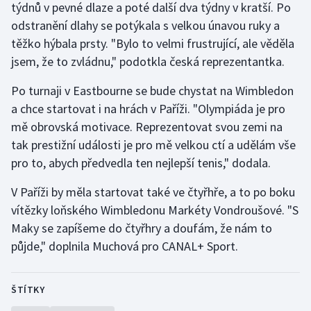
týdnů v pevné dlaze a poté další dva týdny v kratší. Po
Olympijské hry
odstranění dlahy se potýkala s velkou únavou ruky a
těžko hýbala prsty. "Bylo to velmi frustrující, ale věděla
Parasport
jsem, že to zvládnu," podotkla česká reprezentantka.
Plavání
Po turnaji v Eastbourne se bude chystat na Wimbledon
a chce startovat i na hrách v Paříži. "Olympiáda je pro
Plážový volejbal
mě obrovská motivace. Reprezentovat svou zemi na
tak prestižní události je pro mě velkou ctí a udělám vše
Ragby
pro to, abych předvedla ten nejlepší tenis," dodala.
Rychlobruslení
V Paříži by měla startovat také ve čtyřhře, a to po boku
vítězky loňského Wimbledonu Markéty Vondroušové. "S
Rychlostní kanoistika
Maky se zapíšeme do čtyřhry a doufám, že nám to
půjde," doplnila Muchová pro CANAL+ Sport.
Short track
Sportovní střelba
ŠTÍTKY