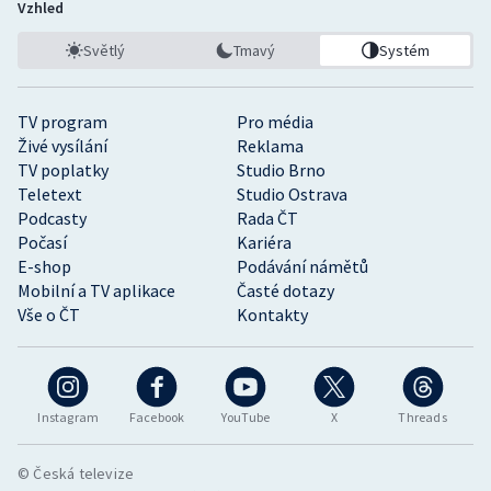
Vzhled
Světlý
Tmavý
Systém
TV program
Pro média
Živé vysílání
Reklama
TV poplatky
Studio Brno
Teletext
Studio Ostrava
Podcasty
Rada ČT
Počasí
Kariéra
E-shop
Podávání námětů
Mobilní a TV aplikace
Časté dotazy
Vše o ČT
Kontakty
Instagram
Facebook
YouTube
X
Threads
© Česká televize