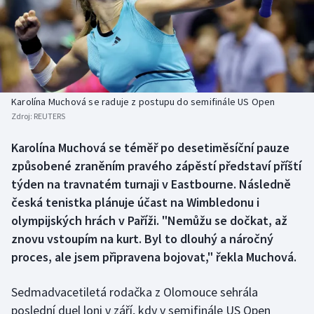
Baseball a softbal
Soutěže
Basketbal
Historické návraty
Biatlon
Aplikace ČT sport
Karolína Muchová se raduje z postupu do semifinále US Open
Boby a skeleton
AZ kvíz
Zdroj:
REUTERS
Box
Karolína Muchová se téměř po desetiměsíční pauze
způsobené zraněním pravého zápěstí představí příští
Curling
týden na travnatém turnaji v Eastbourne. Následně
česká tenistka plánuje účast na Wimbledonu i
Dostihy
olympijských hrách v Paříži. "Nemůžu se dočkat, až
znovu vstoupím na kurt. Byl to dlouhý a náročný
Florbal
proces, ale jsem připravena bojovat," řekla Muchová.
Futsal
Sedmadvacetiletá rodačka z Olomouce sehrála
poslední duel loni v září, kdy v semifinále US Open
Golf