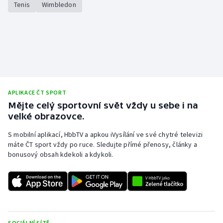
Tenis
Wimbledon
Stolní tenis
Triatlon
Veslování
Vodní slalom
APLIKACE ČT SPORT
Volejbal
Mějte celý sportovní svět vždy u sebe i na
velké obrazovce.
Ostatní
S mobilní aplikací, HbbTV a apkou iVysílání ve své chytré televizi
máte ČT sport vždy po ruce. Sledujte přímé přenosy, články a
bonusový obsah kdekoli a kdykoli.
SOCIÁLNÍ SÍTĚ