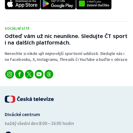
Stolní tenis
Triatlon
SOCIÁLNÍ SÍTĚ
Veslování
Odteď vám už nic neunikne. Sledujte ČT sport
i na dalších platformách.
Vodní slalom
Nenechte si nikde ujít nejnovější sportovní události. Sledujte nás i
na Facebooku, X, Instagramu, Threads či YouTube a buďte v obraze.
Volejbal
Ostatní
Divácké centrum
každý všední den:
8:00—16:00 hodin