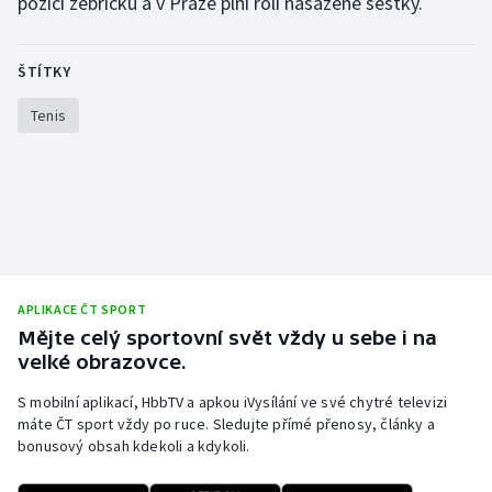
pozici žebříčku a v Praze plní roli nasazené šestky.
Olympijské hry
ŠTÍTKY
Parasport
Tenis
Plavání
Plážový volejbal
Ragby
Rychlobruslení
APLIKACE ČT SPORT
Mějte celý sportovní svět vždy u sebe i na
Rychlostní kanoistika
velké obrazovce.
Short track
S mobilní aplikací, HbbTV a apkou iVysílání ve své chytré televizi
máte ČT sport vždy po ruce. Sledujte přímé přenosy, články a
bonusový obsah kdekoli a kdykoli.
Sportovní střelba