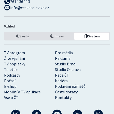
261 136 113
info@ceskatelevize.cz
Vzhled
Světlý
Tmavý
Systém
TV program
Pro média
Živé vysílání
Reklama
TV poplatky
Studio Brno
Teletext
Studio Ostrava
Podcasty
Rada ČT
Počasí
Kariéra
E-shop
Podávání námětů
Mobilní a TV aplikace
Časté dotazy
Vše o ČT
Kontakty