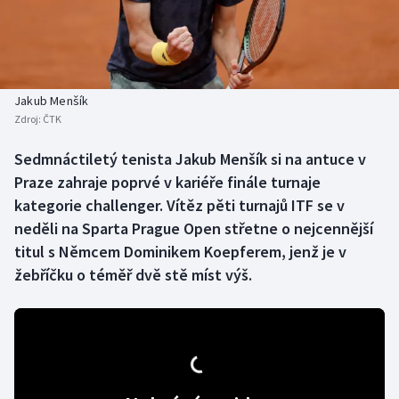
Baseball a softbal
Soutěže
Basketbal
Historické návraty
Biatlon
Aplikace ČT sport
Jakub Menšík
Zdroj:
ČTK
Boby a skeleton
AZ kvíz
Sedmnáctiletý tenista Jakub Menšík si na antuce v
Praze zahraje poprvé v kariéře finále turnaje
Box
kategorie challenger. Vítěz pěti turnajů ITF se v
Curling
neděli na Sparta Prague Open střetne o nejcennější
titul s Němcem Dominikem Koepferem, jenž je v
Dostihy
žebříčku o téměř dvě stě míst výš.
Florbal
Futsal
Golf