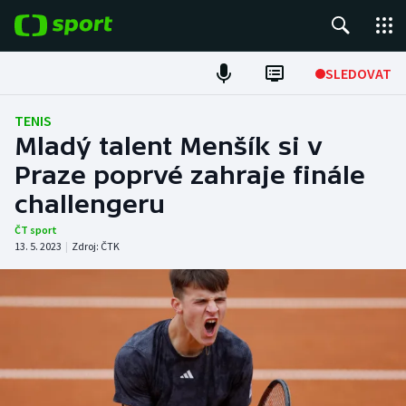
POPULÁRNÍ
SLEDOVAT
Fotbal
TENIS
Mladý talent Menšík si v
Hokej
Praze poprvé zahraje finále
challengeru
Tenis
ČT sport
Atletika
13. 5. 2023
|
Zdroj:
ČTK
Cyklistika
DALŠÍ SPORTY
Americký fotbal
NEPŘEHLÉDNĚTE