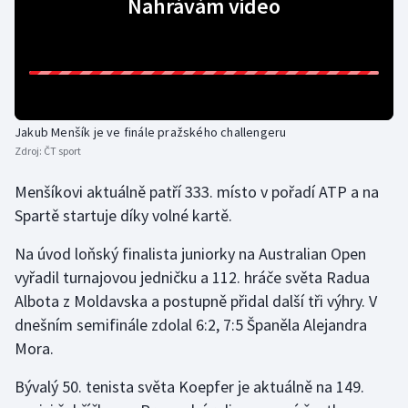
Nahrávám video
Gymnastika
Házená
Jezdectví
Jakub Menšík je ve finále pražského challengeru
Zdroj:
ČT sport
Judo
Menšíkovi aktuálně patří 333. místo v pořadí ATP a na
Spartě startuje díky volné kartě.
Krasobruslení
Na úvod loňský finalista juniorky na Australian Open
Lezení
vyřadil turnajovou jedničku a 112. hráče světa Radua
Albota z Moldavska a postupně přidal další tři výhry. V
Lyže a snowboard
dnešním semifinále zdolal 6:2, 7:5 Španěla Alejandra
Mora.
Moderní pětiboj
Bývalý 50. tenista světa Koepfer je aktuálně na 149.
Motorsport