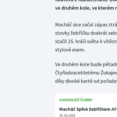
ve druhém kole, ve kterém n
Macháč sice začal zápas ztr
stovky žebříčku dvakrát sebr
stačil 25. hráči světa k vítěz
stylově esem.
Ve druhém kole bude pětadv
Čtyřiadvacetiletému Žukajevo
díky divoké kartě od pořadat
SOUVISEJÍCÍ ČLÁNKY
Macháč šplhá žebříčkem ATP,
14. 10. 2024