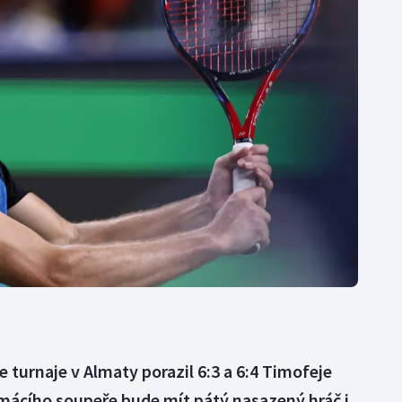
Moderní pětiboj
Triatlon
Motorsport
Veslování
Olympijské hry
Vodní slalom
Parasport
Volejbal
Plavání
Ostatní
Plážový volejbal
turnaje v Almaty porazil 6:3 a 6:4 Timofeje
ácího soupeře bude mít pátý nasazený hráč i