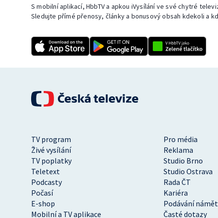
S mobilní aplikací, HbbTV a apkou iVysílání ve své chytré telev
Sledujte přímé přenosy, články a bonusový obsah kdekoli a kd
TV program
Pro média
Živé vysílání
Reklama
TV poplatky
Studio Brno
Teletext
Studio Ostrava
Podcasty
Rada ČT
Počasí
Kariéra
E-shop
Podávání námět
Mobilní a TV aplikace
Časté dotazy