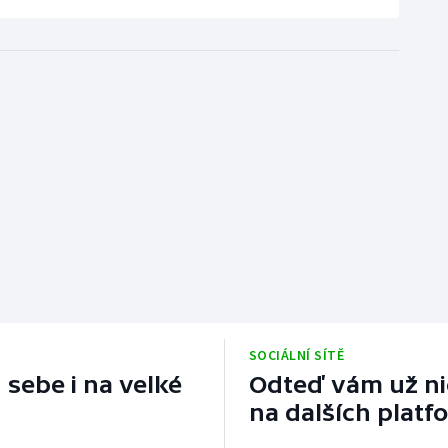
SOCIÁLNÍ SÍTĚ
 sebe i na velké
Odteď vám už nic
na dalších platf