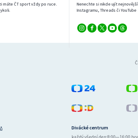
izi máte ČT sport vždy po ruce.
Nenechte si nikde ujít nejnovější
ykoli.
Instagramu, Threads či YouTube 
Č
Divácké centrum
ů
každý všední den:
8:00—16:00 ho