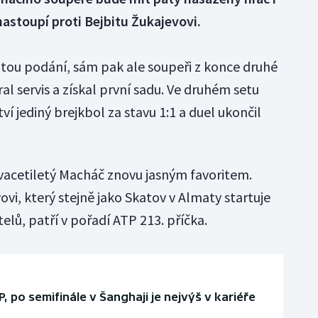
astoupí proti Bejbitu Žukajevovi.
átou podání, sám pak ale soupeři z konce druhé
al servis a získal první sadu. Ve druhém setu
ství jediný brejkbol za stavu 1:1 a duel ukončil
acetiletý Macháč znovu jasným favoritem.
vi, který stejně jako Skatov v Almaty startuje
elů, patří v pořadí ATP 213. příčka.
 po semifinále v Šanghaji je nejvýš v kariéře