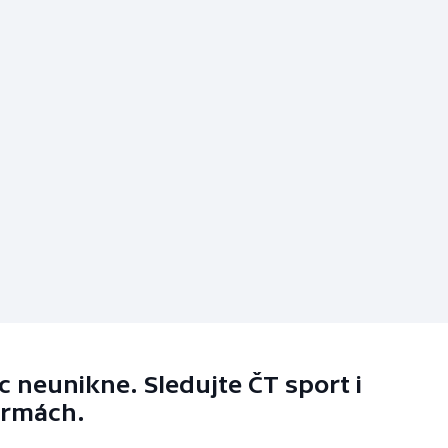
 neunikne. Sledujte ČT sport i
ormách.