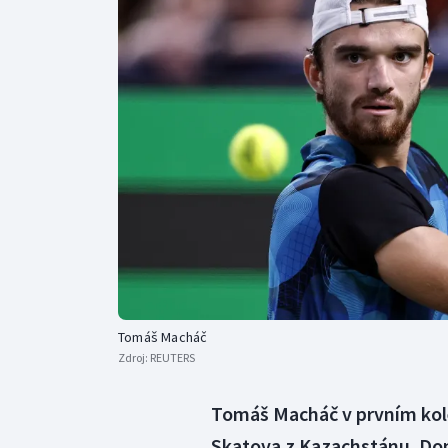
Curling
Dostihy
Florbal
Futsal
Golf
Gymnastika
Tomáš Macháč
Zdroj:
REUTERS
Tomáš Macháč v prvním kole 
Skatova z Kazachstánu. Dom