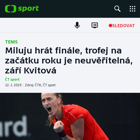
POPULÁRNÍ
SLEDOVAT
Fotbal
TENIS
Miluju hrát finále, trofej na
Hokej
začátku roku je neuvěřitelná,
září Kvitová
Tenis
ČT sport
Atletika
12. 1. 2019
|
Zdroj:
ČTK
,
ČT sport
Cyklistika
DALŠÍ SPORTY
Americký fotbal
NEPŘEHLÉDNĚTE