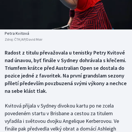
Baseball a softbal
Soutěže
Basketbal
Historické návraty
Biatlon
Aplikace ČT sport
Petra Kvitová
Zdroj:
ČTK/AP/David Moir
Boby a skeleton
AZ kvíz
Radost z titulu převažovala u tenistky Petry Kvitové
nad únavou, byť finále v Sydney dohrávala s křečemi.
Box
Triumfem krátce před Australian Open se dostala do
Curling
pozice jedné z favoritek. Na první grandslam sezony
přiletí především povzbuzená svými výkony a nechce
Dostihy
na sebe klást tlak.
Florbal
Kvitová přijala v Sydney divokou kartu po ne zcela
povedeném startu v Brisbane a cestou za titulem
Futsal
vyřadila i světovou dvojku Angelique Kerberovou. Ve
finále pak předvedla velký obrat a domácí Ashleigh
Golf