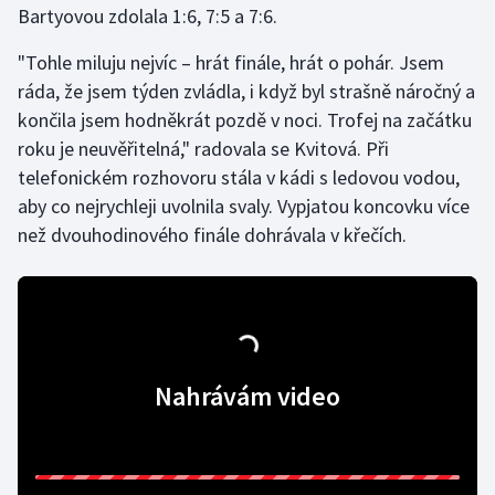
Bartyovou zdolala 1:6, 7:5 a 7:6.
Gymnastika
"Tohle miluju nejvíc – hrát finále, hrát o pohár. Jsem
ráda, že jsem týden zvládla, i když byl strašně náročný a
Házená
končila jsem hodněkrát pozdě v noci. Trofej na začátku
roku je neuvěřitelná," radovala se Kvitová. Při
Jezdectví
telefonickém rozhovoru stála v kádi s ledovou vodou,
aby co nejrychleji uvolnila svaly. Vypjatou koncovku více
Judo
než dvouhodinového finále dohrávala v křečích.
Krasobruslení
Lezení
Lyže a snowboard
Nahrávám video
Moderní pětiboj
Motorsport