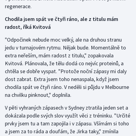
Stolní tenis
regenerace.
Chodila jsem spát ve čtyři ráno, ale z titulu mám
Triatlon
radost, říká Kvitová
Veslování
"Odpočinek nebude moc velký, ale na druhou stranu
jedu v turnajovém rytmu. Nějak bude. Momentálně to
Vodní slalom
extra neřeším, mám radost z titulu," zopakovala
Volejbal
Kvitová. Plánovala, že tělu dodá co nejvíc proteinů, a
chtěla se dobře vyspat. "Protože noční zápasy mi daly
Ostatní
dost zabrat. Extra jsem toho nenaspala, když jsem
chodila spát ve čtyři ráno. V neděli si půjdu v Melbourne
na chvilku pinknout," doplnila.
V pěti vyhraných zápasech v Sydney ztratila jeden set a
dokázala podle svých slov využít věci z tréninku. "Určité
prvky jsem tu a tam zapojila i v zápasu. Všímám si toho
a jsem za to ráda a doufám, že Jirka taky," zmínila