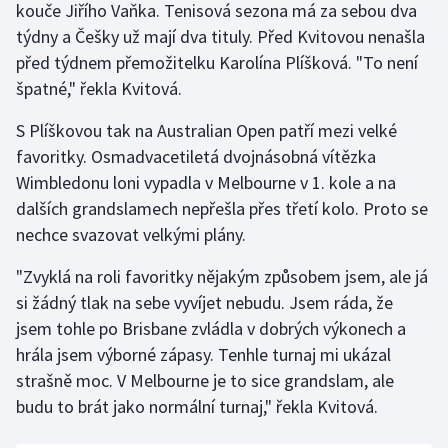
kouče Jiřího Vaňka. Tenisová sezona má za sebou dva
týdny a Češky už mají dva tituly. Před Kvitovou nenašla
před týdnem přemožitelku Karolína Plíšková. "To není
špatné," řekla Kvitová.
S Plíškovou tak na Australian Open patří mezi velké
favoritky. Osmadvacetiletá dvojnásobná vítězka
Wimbledonu loni vypadla v Melbourne v 1. kole a na
dalších grandslamech nepřešla přes třetí kolo. Proto se
nechce svazovat velkými plány.
"Zvyklá na roli favoritky nějakým způsobem jsem, ale já
si žádný tlak na sebe vyvíjet nebudu. Jsem ráda, že
jsem tohle po Brisbane zvládla v dobrých výkonech a
hrála jsem výborné zápasy. Tenhle turnaj mi ukázal
strašně moc. V Melbourne je to sice grandslam, ale
budu to brát jako normální turnaj," řekla Kvitová.