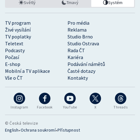
Světlý
Tmavý
Systém
TV program
Pro média
Živé vysílání
Reklama
TV poplatky
Studio Brno
Teletext
Studio Ostrava
Podcasty
Rada ČT
Počasí
Kariéra
E-shop
Podávání námětů
Mobilní a TV aplikace
Časté dotazy
Vše o ČT
Kontakty
Instagram
Facebook
YouTube
X
Threads
© Česká televize
•
•
English
Ochrana soukromí
Přístupnost