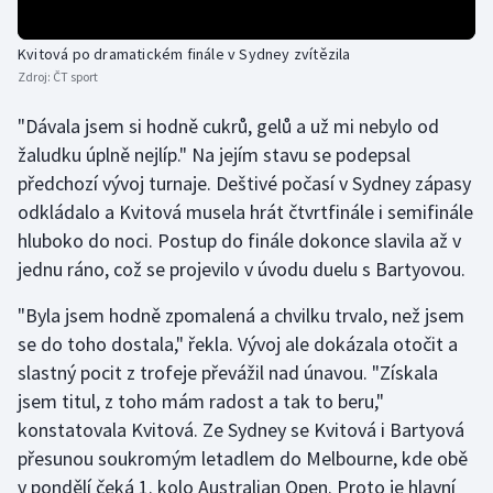
Olympijské hry
Kvitová po dramatickém finále v Sydney zvítězila
Zdroj:
ČT sport
Parasport
"Dávala jsem si hodně cukrů, gelů a už mi nebylo od
Plavání
žaludku úplně nejlíp." Na jejím stavu se podepsal
předchozí vývoj turnaje. Deštivé počasí v Sydney zápasy
Plážový volejbal
odkládalo a Kvitová musela hrát čtvrtfinále i semifinále
hluboko do noci. Postup do finále dokonce slavila až v
Ragby
jednu ráno, což se projevilo v úvodu duelu s Bartyovou.
Rychlobruslení
"Byla jsem hodně zpomalená a chvilku trvalo, než jsem
se do toho dostala," řekla. Vývoj ale dokázala otočit a
Rychlostní kanoistika
slastný pocit z trofeje převážil nad únavou. "Získala
jsem titul, z toho mám radost a tak to beru,"
Short track
konstatovala Kvitová. Ze Sydney se Kvitová i Bartyová
Sportovní střelba
přesunou soukromým letadlem do Melbourne, kde obě
v pondělí čeká 1. kolo Australian Open. Proto je hlavní