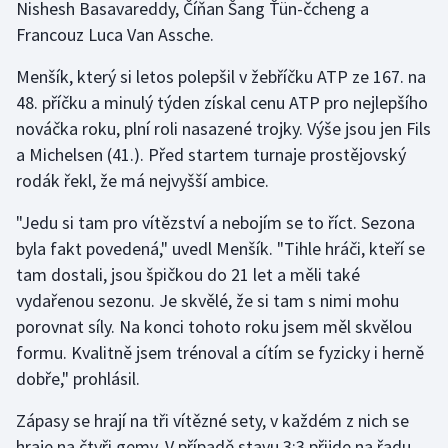
Nishesh Basavareddy, Číňan Šang Ťün-čcheng a
Francouz Luca Van Assche.
Gymnastika
Menšík, který si letos polepšil v žebříčku ATP ze 167. na
Házená
48. příčku a minulý týden získal cenu ATP pro nejlepšího
nováčka roku, plní roli nasazené trojky. Výše jsou jen Fils
Jezdectví
a Michelsen (41.). Před startem turnaje prostějovský
rodák řekl, že má nejvyšší ambice.
Judo
"Jedu si tam pro vítězství a nebojím se to říct. Sezona
Krasobruslení
byla fakt povedená," uvedl Menšík. "Tihle hráči, kteří se
tam dostali, jsou špičkou do 21 let a měli také
Lezení
vydařenou sezonu. Je skvělé, že si tam s nimi mohu
porovnat síly. Na konci tohoto roku jsem měl skvělou
Lyže a snowboard
formu. Kvalitně jsem trénoval a cítím se fyzicky i herně
dobře," prohlásil.
Moderní pětiboj
Zápasy se hrají na tři vítězné sety, v každém z nich se
Motorsport
hraje na čtyři gemy. V případě stavu 3:3 přijde na řadu