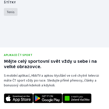
ŠTÍTKY
Stolní tenis
Tenis
Triatlon
Veslování
Vodní slalom
Volejbal
APLIKACE ČT SPORT
Mějte celý sportovní svět vždy u sebe i na
Ostatní
velké obrazovce.
S mobilní aplikací, HbbTV a apkou iVysílání ve své chytré televizi
máte ČT sport vždy po ruce. Sledujte přímé přenosy, články a
bonusový obsah kdekoli a kdykoli.