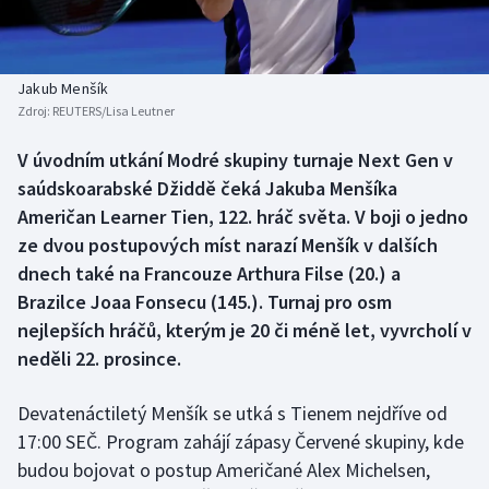
Baseball a softbal
Soutěže
Basketbal
Historické návraty
Jakub Menšík
Zdroj:
REUTERS/Lisa Leutner
Biatlon
Aplikace ČT sport
V úvodním utkání Modré skupiny turnaje Next Gen v
Boby a skeleton
AZ kvíz
saúdskoarabské Džiddě čeká Jakuba Menšíka
Američan Learner Tien, 122. hráč světa. V boji o jedno
Box
ze dvou postupových míst narazí Menšík v dalších
dnech také na Francouze Arthura Filse (20.) a
Curling
Brazilce Joaa Fonsecu (145.). Turnaj pro osm
nejlepších hráčů, kterým je 20 či méně let, vyvrcholí v
Dostihy
neděli 22. prosince.
Florbal
Devatenáctiletý Menšík se utká s Tienem nejdříve od
Futsal
17:00 SEČ. Program zahájí zápasy Červené skupiny, kde
budou bojovat o postup Američané Alex Michelsen,
Golf