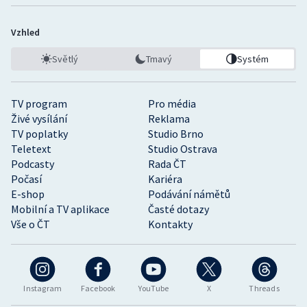
Vzhled
Světlý
Tmavý
Systém
TV program
Pro média
Živé vysílání
Reklama
TV poplatky
Studio Brno
Teletext
Studio Ostrava
Podcasty
Rada ČT
Počasí
Kariéra
E-shop
Podávání námětů
Mobilní a TV aplikace
Časté dotazy
Vše o ČT
Kontakty
Instagram
Facebook
YouTube
X
Threads