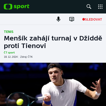
POPULÁRNÍ
SLEDOVAT
Fotbal
TENIS
Menšík zahájí turnaj v Džiddě
Hokej
proti Tienovi
Tenis
ČT sport
18. 12. 2024
|
Zdroj:
ČTK
Atletika
Cyklistika
DALŠÍ SPORTY
Americký fotbal
NEPŘEHLÉDNĚTE