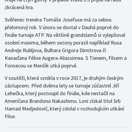
zkrácená hra.
Olympijské hry
Svěřenec trenéra Tomáše Josefuse má za sebou
Parasport
přelomový rok. V únoru se dostal v Dauhá poprvé do
finále turnaje ATP. Na většině grandslamů si vylepšoval
Plavání
osobní maxima, během sezony porazil například Rusa
Andreje Rubljova, Bulhara Grigora Dimitrova či
Plážový volejbal
Kanaďana Félixe Augera-Aliassimea. S Tienem, Filsem a
Fonsecou se Menšík utká poprvé.
Ragby
V soutěži, která vznikla v roce 2017, je druhým českým
Rychlobruslení
zástupcem. Před dvěma lety se turnaje zúčastnil Jiří
Lehečka, který postoupil do finále, kde nestačil na
Rychlostní kanoistika
Američana Brandona Nakashimu. Loni získal titul Srb
Short track
Hamad Medjedovič, který zdolal v rozhodujícím utkání
Filse.
Sportovní střelba