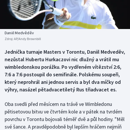
Baseball a softbal
Soutěže
Basketbal
Historické návraty
Biatlon
Aplikace ČT sport
Daniil Medvěděv
Zdroj:
AP/Andy Brownbill
Boby a skeleton
AZ kvíz
Jednička turnaje Masters v Torontu, Daniil Medveděv,
nezůstal Hubertu Hurkaczovi nic dlužný a vrátil mu
Box
wimbledonskou porážku. Po vydřeném vítězství 2:6,
Curling
7:6 a 7:6 postoupil do semifinále. Polskému soupeři,
který neprohrál ani jednou servis a byl dva míčky od
Dostihy
výhry, nasázel pětadvacetiletý Rus třiadvacet es.
Florbal
Oba svedli před měsícem na trávě ve Wimbledonu
pětisetovou bitvu ve čtvrtém kole a v pátek na tvrdém
Futsal
povrchu v Torontu bojovali téměř dvě a půl hodiny. "Měl
své šance. A pravděpodobně byl lepším hráčem nejmíň
Golf