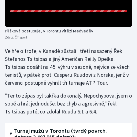
Olympijské hry
Parasport
Plíšková postupuje, v Torontu vítězí Medveděv
Zdroj:
ČT sport
Plavání
Ve hře o trofej v Kanadě zůstali i třetí nasazený Řek
Plážový volejbal
Stefanos Tsitsipas a jiný Američan Reilly Opelka.
Tsitsipas dosáhl na 45. výhru v sezoně, nejvíce ze všech
Ragby
tenistů, v pátek proti Casperu Ruudovi z Norska, jenž v
červenci postupně vyhrál tři turnaje ATP Tour.
Rychlobruslení
"Tento zápas byl takřka dokonalý. Nepochyboval jsem o
Rychlostní kanoistika
sobě a hrál jednoduše: bez chyb a agresivně," řekl
Tsitsipas poté, co zdolal Ruuda 6:1 a 6:4.
Short track
Sportovní střelba
Turnaj mužů v Torontu (tvrdý povrch,