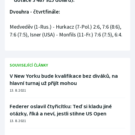
dotace 3 487 915 dolarů):
Stolní tenis
Dvouhra - čtvrtfinále:
Triatlon
Medveděv (1-Rus.) - Hurkacz (7-Pol.) 2:6, 7:6 (8:6),
Veslování
7:6 (7:5), Isner (USA) - Monfils (11-Fr.) 7:6 (7:5), 6:4.
Vodní slalom
Volejbal
SOUVISEJÍCÍ ČLÁNKY
V New Yorku bude kvalifikace bez diváků, na
Ostatní
hlavní turnaj už přijít mohou
13. 8. 2021
Federer oslavil čtyřicítku: Teď si kladu jiné
otázky, říká a neví, jestli stihne US Open
13. 8. 2021