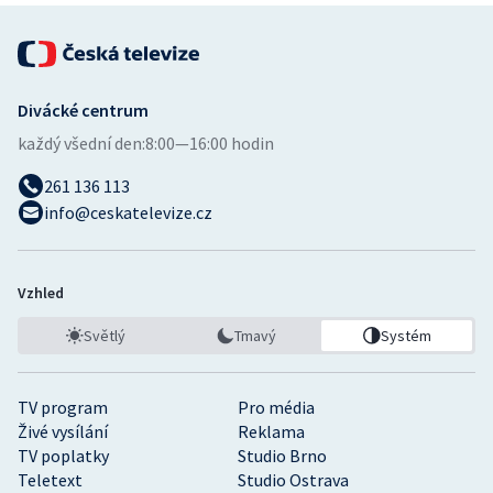
Divácké centrum
každý všední den:
8:00—16:00 hodin
261 136 113
info@ceskatelevize.cz
Vzhled
Světlý
Tmavý
Systém
TV program
Pro média
Živé vysílání
Reklama
TV poplatky
Studio Brno
Teletext
Studio Ostrava