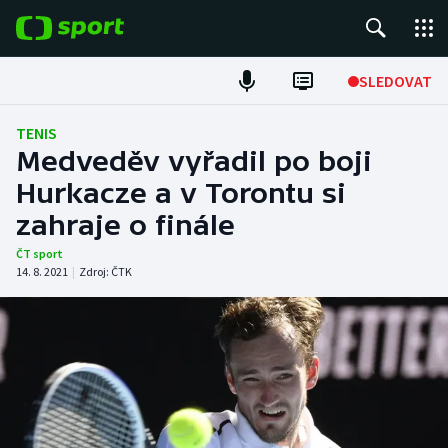
POPULÁRNÍ
SLEDOVAT
Fotbal
TENIS
Medveděv vyřadil po boji
Hokej
Hurkacze a v Torontu si
zahraje o finále
Tenis
ČT sport
Atletika
14. 8. 2021
|
Zdroj:
ČTK
Cyklistika
DALŠÍ SPORTY
Americký fotbal
NEPŘEHLÉDNĚTE