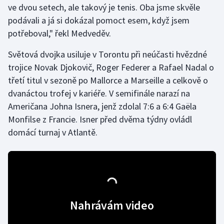
ve dvou setech, ale takový je tenis. Oba jsme skvěle
podávali a já si dokázal pomoct esem, když jsem
Gymnastika
potřeboval," řekl Medveděv.
Házená
Světová dvojka usiluje v Torontu při neúčasti hvězdné
trojice Novak Djokovič, Roger Federer a Rafael Nadal o
Jezdectví
třetí titul v sezoně po Mallorce a Marseille a celkově o
dvanáctou trofej v kariéře. V semifinále narazí na
Judo
Američana Johna Isnera, jenž zdolal 7:6 a 6:4 Gaëla
Monfilse z Francie. Isner před dvěma týdny ovládl
Krasobruslení
domácí turnaj v Atlantě.
Lezení
Lyže a snowboard
Moderní pětiboj
Nahrávám video
Motorsport