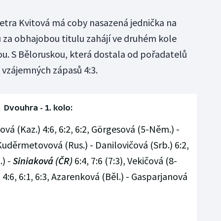
Petra Kvitová má coby nasazená jednička na
u za obhajobou titulu zahájí ve druhém kole
ou. S Běloruskou, která dostala od pořadatelů
i vzájemných zápasů 4:3.
Dvouhra - 1. kolo:
ová (Kaz.) 4:6, 6:2, 6:2, Görgesová (5-Něm.) -
 Kuděrmetovová (Rus.) - Danilovičová (Srb.) 6:2,
.) -
Siniaková (ČR)
6:4, 7:6 (7:3), Vekičová (8-
) 4:6, 6:1, 6:3, Azarenková (Běl.) - Gasparjanová