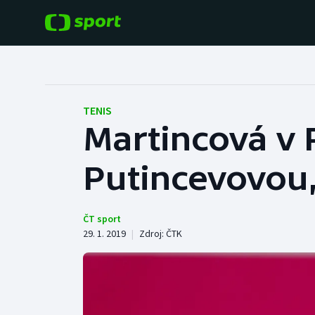
POPULÁRNÍ
DALŠÍ SPORTY
Fotbal
Americký fotbal
TENIS
Martincová v 
Hokej
Baseball a softbal
Putincevovou,
Tenis
Basketbal
Atletika
Biatlon
ČT sport
29. 1. 2019
|
Zdroj:
ČTK
Cyklistika
Boby a skeleton
Box