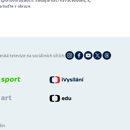
 sportovní události. Sledujte nás i na Facebooku, X,
a buďte v obraze.
eská televize na sociálních sítích:
din