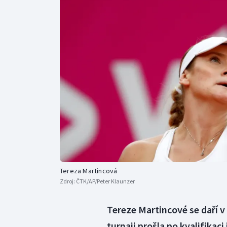
Curling
Dostihy
Florbal
Futsal
Golf
Gymnastika
Tereza Martincová
Zdroj:
ČTK/AP/Peter Klaunzer
Tereze Martincové se daří
turnaji prošla po kvalifikac