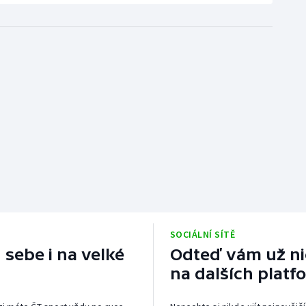
SOCIÁLNÍ SÍTĚ
 sebe i na velké
Odteď vám už nic
na dalších platf