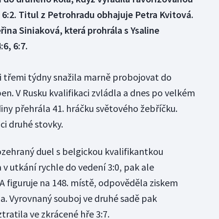
a 6:2. Titul z Petrohradu obhajuje Petra Kvitová.
ina Siniaková, která prohrála s Ysaline
6, 6:7.
 třemi týdny snažila marně probojovat do
en. V Rusku kvalifikaci zvládla a dnes po velkém
odiny přehrála 41. hráčku světového žebříčku.
ci druhé stovky.
zehraný duel s belgickou kvalifikantkou
 v utkání rychle do vedení 3:0, pak ale
A figuruje na 148. místě, odpověděla ziskem
la. Vyrovnaný souboj ve druhé sadě pak
tratila ve zkrácené hře 3:7.