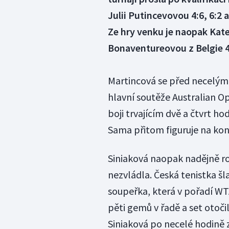
Julii Putincevovou 4:6, 6:2 
Ze hry venku je naopak Kateř
Bonaventureovou z Belgie 4:
Martincová se před necelými
hlavní soutěže Australian Op
boji trvajícím dvě a čtvrt h
Sama přitom figuruje na kon
Siniaková naopak nadějně ro
nezvládla. Česká tenistka šla
soupeřka, která v pořadí WT
pěti gemů v řadě a set otoči
Siniaková po necelé hodině z