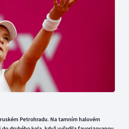
Moderní pětiboj
Triatlon
Motorsport
Veslování
Olympijské hry
Vodní slalom
Parasport
Volejbal
Plavání
Ostatní
Plážový volejbal
 v ruském Petrohradu. Na tamním halovém
i i do druhého kola, když vyřadila favorizovanou