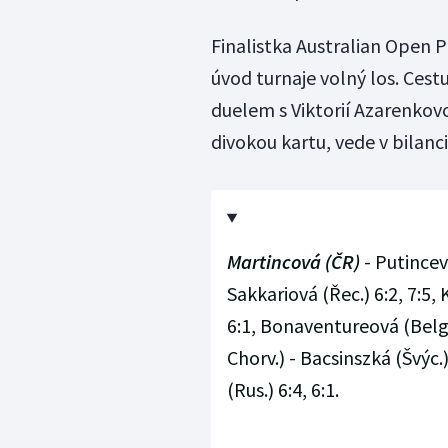
Finalistka Australian Open 
úvod turnaje volný los. Cest
duelem s Viktorií Azarenkov
divokou kartu, vede v bilanc
Martincová (ČR)
- Putincev
Sakkariová (Řec.) 6:2, 7:5,
6:1, Bonaventureová (Belg
Chorv.) - Bacsinszká (Švýc.
(Rus.) 6:4, 6:1.