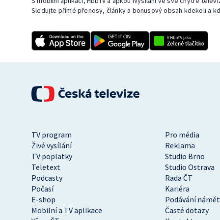
S mobilní aplikací, HbbTV a apkou iVysílání ve své chytré telev
Sledujte přímé přenosy, články a bonusový obsah kdekoli a kd
TV program
Pro média
Živé vysílání
Reklama
TV poplatky
Studio Brno
Teletext
Studio Ostrava
Podcasty
Rada ČT
Počasí
Kariéra
E-shop
Podávání námět
Mobilní a TV aplikace
Časté dotazy