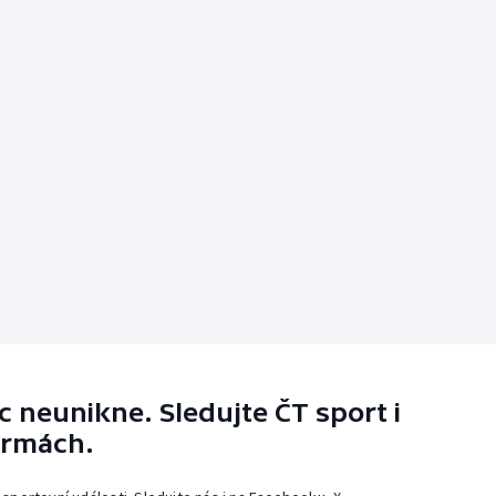
 neunikne. Sledujte ČT sport i
ormách.