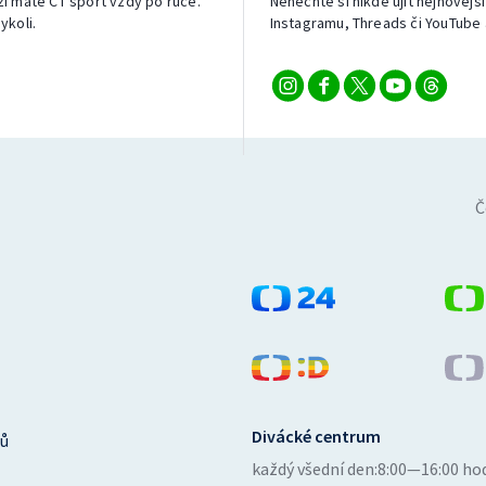
izi máte ČT sport vždy po ruce.
Nenechte si nikde ujít nejnovější
ykoli.
Instagramu, Threads či YouTube 
Č
Divácké centrum
ů
každý všední den:
8:00—16:00 ho