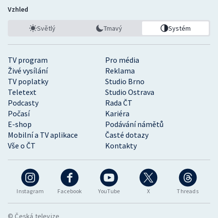
Vzhled
Světlý
Tmavý
Systém
TV program
Pro média
Živé vysílání
Reklama
TV poplatky
Studio Brno
Teletext
Studio Ostrava
Podcasty
Rada ČT
Počasí
Kariéra
E-shop
Podávání námětů
Mobilní a TV aplikace
Časté dotazy
Vše o ČT
Kontakty
Instagram
Facebook
YouTube
X
Threads
© Česká televize