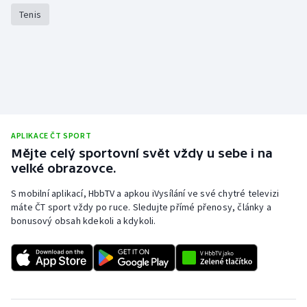
Tenis
Olympijské hry
Parasport
Plavání
Plážový volejbal
APLIKACE ČT SPORT
Ragby
Mějte celý sportovní svět vždy u sebe i na
velké obrazovce.
Rychlobruslení
S mobilní aplikací, HbbTV a apkou iVysílání ve své chytré televizi
máte ČT sport vždy po ruce. Sledujte přímé přenosy, články a
Rychlostní kanoistika
bonusový obsah kdekoli a kdykoli.
Short track
Sportovní střelba