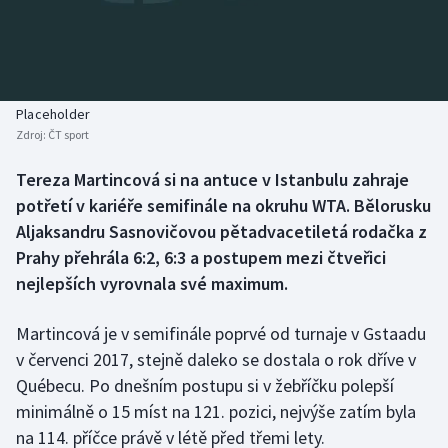
Baseball a softbal
Soutěže
Basketbal
Historické návraty
Biatlon
Aplikace ČT sport
Placeholder
Zdroj:
ČT sport
Boby a skeleton
AZ kvíz
Tereza Martincová si na antuce v Istanbulu zahraje
potřetí v kariéře semifinále na okruhu WTA. Bělorusku
Box
Aljaksandru Sasnovičovou pětadvacetiletá rodačka z
Curling
Prahy přehrála 6:2, 6:3 a postupem mezi čtveřici
nejlepších vyrovnala své maximum.
Dostihy
Martincová je v semifinále poprvé od turnaje v Gstaadu
Florbal
v červenci 2017, stejně daleko se dostala o rok dříve v
Québecu. Po dnešním postupu si v žebříčku polepší
Futsal
minimálně o 15 míst na 121. pozici, nejvýše zatím byla
na 114. příčce právě v létě před třemi lety.
Golf