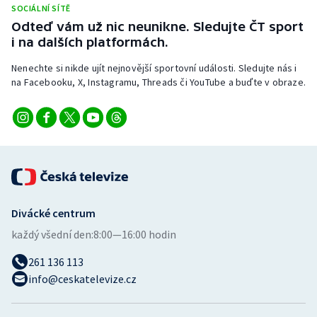
SOCIÁLNÍ SÍTĚ
Stolní tenis
Odteď vám už nic neunikne. Sledujte ČT sport
i na dalších platformách.
Triatlon
Nenechte si nikde ujít nejnovější sportovní události. Sledujte nás i
Veslování
na Facebooku, X, Instagramu, Threads či YouTube a buďte v obraze.
Vodní slalom
Volejbal
Ostatní
Divácké centrum
každý všední den:
8:00—16:00 hodin
261 136 113
info@ceskatelevize.cz