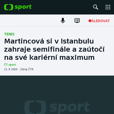
POPULÁRNÍ
SLEDOVAT
Fotbal
TENIS
Martincová si v Istanbulu
Hokej
zahraje semifinále a zaútočí
na své kariérní maximum
Tenis
ČT sport
Atletika
11. 9. 2020
|
Zdroj:
ČTK
Cyklistika
DALŠÍ SPORTY
Americký fotbal
NEPŘEHLÉDNĚTE