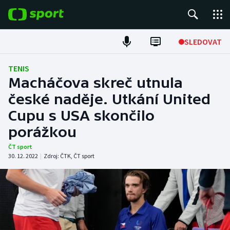
POPULÁRNÍ
SLEDOVAT
Fotbal
TENIS
Macháčova skreč utnula
Hokej
české naděje. Utkání United
Cupu s USA skončilo
Tenis
porážkou
Atletika
ČT sport
30. 12. 2022
|
Zdroj:
ČTK
,
ČT sport
Cyklistika
DALŠÍ SPORTY
Americký fotbal
NEPŘEHLÉDNĚTE