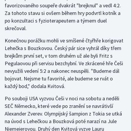
Stolní tenis
favorizovaného soupeře dvakrát "brejknul" a vedl 4:2.
Za tohoto stavu si ovšem během hry podvrtl kotník a
Triatlon
po konzultaci s fyzioterapeutem a týmem duel
skrečoval.
Veslování
Konečnou porážku mohli ve smíšené čtyřhře korigovat
Vodní slalom
Lehečka s Bouzkovou. Český pár sice vyhrál díky třem
brejkům první set, v tom druhém už ale byli Fritz s
Volejbal
Pegulaovou při servisu bezchybní. Ve zkrácené hře Češi
nevyužili vedení 5:2 a nakonec neuspěli. "Budeme dál
Ostatní
bojovat. Nejsme tu favorité, ale budeme se rvát o
každý bod," dodala Kvitová.
Po souboji USA vyzvou Češi v noci na sobotu a neděli
SEČ Německo, které vede po zranění se navrátivší
Alexander Zverev. Olympijský šampion z Tokia se utká
na úvod s Lehečkou a Bouzková poté narazí na Jule
Niemeierovou. Druhý den Kvitová vyzve Lauru