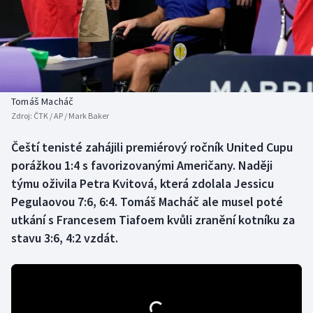
Baseball a softbal
Soutěže
Basketbal
Historické návraty
Biatlon
Aplikace ČT sport
Tomáš Macháč
Boby a skeleton
AZ kvíz
Zdroj:
ČTK / AP / Mark Baker
Box
Čeští tenisté zahájili premiérový ročník United Cupu
porážkou 1:4 s favorizovanými Američany. Naději
Curling
týmu oživila Petra Kvitová, která zdolala Jessicu
Pegulaovou 7:6, 6:4. Tomáš Macháč ale musel poté
Dostihy
utkání s Francesem Tiafoem kvůli zranění kotníku za
stavu 3:6, 4:2 vzdát.
Florbal
Futsal
Golf