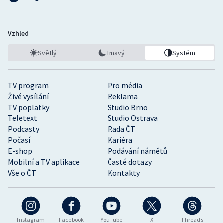
Vzhled
Světlý
Tmavý
Systém
TV program
Pro média
Živé vysílání
Reklama
TV poplatky
Studio Brno
Teletext
Studio Ostrava
Podcasty
Rada ČT
Počasí
Kariéra
E-shop
Podávání námětů
Mobilní a TV aplikace
Časté dotazy
Vše o ČT
Kontakty
Instagram
Facebook
YouTube
X
Threads