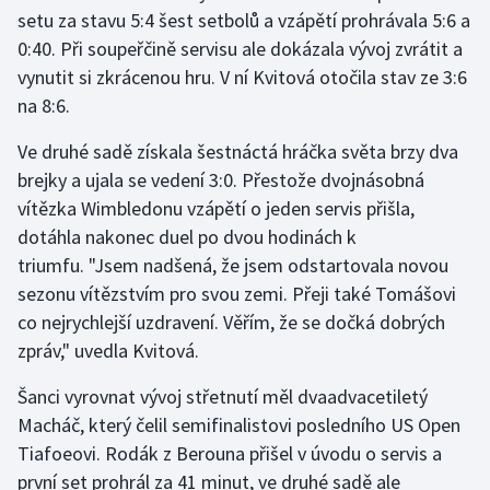
setu za stavu 5:4 šest setbolů a vzápětí prohrávala 5:6 a
Olympijské hry
0:40. Při soupeřčině servisu ale dokázala vývoj zvrátit a
vynutit si zkrácenou hru. V ní Kvitová otočila stav ze 3:6
Parasport
na 8:6.
Plavání
Ve druhé sadě získala šestnáctá hráčka světa brzy dva
brejky a ujala se vedení 3:0. Přestože dvojnásobná
Plážový volejbal
vítězka Wimbledonu vzápětí o jeden servis přišla,
dotáhla nakonec duel po dvou hodinách k
Ragby
triumfu. "Jsem nadšená, že jsem odstartovala novou
sezonu vítězstvím pro svou zemi. Přeji také Tomášovi
Rychlobruslení
co nejrychlejší uzdravení. Věřím, že se dočká dobrých
Rychlostní kanoistika
zpráv," uvedla Kvitová.
Šanci vyrovnat vývoj střetnutí měl dvaadvacetiletý
Short track
Macháč, který čelil semifinalistovi posledního US Open
Tiafoeovi. Rodák z Berouna přišel v úvodu o servis a
Sportovní střelba
první set prohrál za 41 minut, ve druhé sadě ale