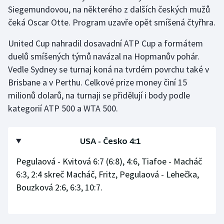
Siegemundovou, na některého z dalších českých mužů
čeká Oscar Otte. Program uzavře opět smíšená čtyřhra.
United Cup nahradil dosavadní ATP Cup a formátem
duelů smíšených týmů navázal na Hopmanův pohár.
Vedle Sydney se turnaj koná na tvrdém povrchu také v
Brisbane a v Perthu. Celkové prize money činí 15
milionů dolarů, na turnaji se přidělují i body podle
kategorií ATP 500 a WTA 500.
USA - Česko 4:1
Pegulaová - Kvitová 6:7 (6:8), 4:6, Tiafoe - Macháč
6:3, 2:4 skreč Macháč, Fritz, Pegulaová - Lehečka,
Bouzková 2:6, 6:3, 10:7.