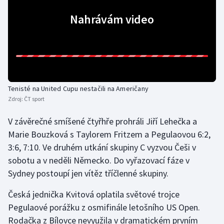
Nahrávám video
Gymnastika
Házená
Jezdectví
Tenisté na United Cupu nestačili na Američany
Judo
Zdroj:
ČT sport
Krasobruslení
V závěrečné smíšené čtyřhře prohráli Jiří Lehečka a
Marie Bouzková s Taylorem Fritzem a Pegulaovou 6:2,
Lezení
3:6, 7:10. Ve druhém utkání skupiny C vyzvou Češi v
sobotu a v neděli Německo. Do vyřazovací fáze v
Lyže a snowboard
Sydney postoupí jen vítěz tříčlenné skupiny.
Moderní pětiboj
Česká jednička Kvitová oplatila světové trojce
Pegulaové porážku z osmifinále letošního US Open.
Motorsport
Rodačka z Bílovce nevyužila v dramatickém prvním