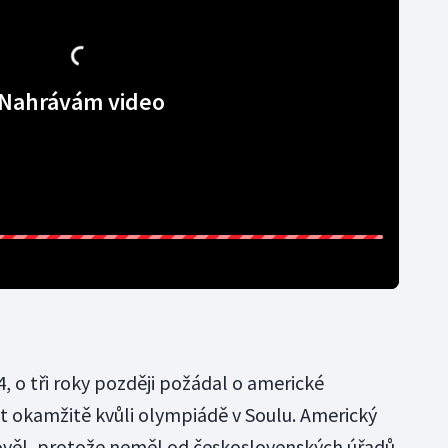
Nahrávám video
4, o tři roky později požádal o americké
at okamžitě kvůli olympiádě v Soulu. Americký
ověl, protože neměl od československých úřadů