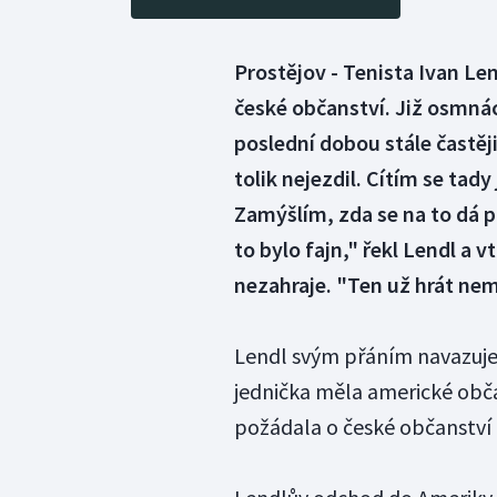
Prostějov - Tenista Ivan Len
české občanství. Již osmnáct
poslední dobou stále častěji
tolik nejezdil. Cítím se tad
Zamýšlím, zda se na to dá p
to bylo fajn," řekl Lendl a 
nezahraje. "Ten už hrát nem
Lendl svým přáním navazuje 
jednička měla americké obča
požádala o české občanství 