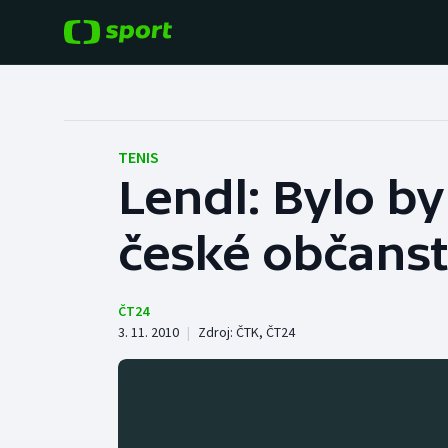
POPULÁRNÍ
DALŠÍ SPORTY
Fotbal
Americký fotbal
TENIS
Lendl: Bylo by
Hokej
Baseball a softbal
české občanst
Tenis
Basketbal
Atletika
Biatlon
ČT24
3. 11. 2010
|
Zdroj:
ČTK
,
ČT24
Cyklistika
Boby a skeleton
Box