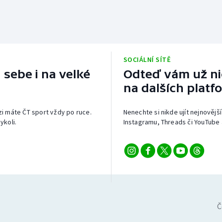
SOCIÁLNÍ SÍTĚ
 sebe i na velké
Odteď vám už nic
na dalších platf
izi máte ČT sport vždy po ruce.
Nenechte si nikde ujít nejnovější
ykoli.
Instagramu, Threads či YouTube 
Č