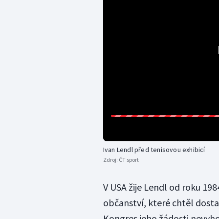
Ivan Lendl před tenisovou exhibicí
Zdroj:
ČT sport
V USA žije Lendl od roku 198
občanství, které chtěl dost
Kongres jeho žádosti nevyh