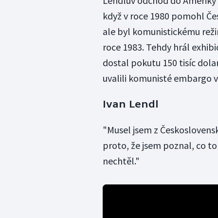
Lendlův odchod do Ameriky se
když v roce 1980 pomohl Čes
ale byl komunistickému reži
roce 1983. Tehdy hrál exhibi
dostal pokutu 150 tisíc dola
uvalili komunisté embargo v
Ivan Lendl
"Musel jsem z Československ
proto, že jsem poznal, co to
nechtěl."