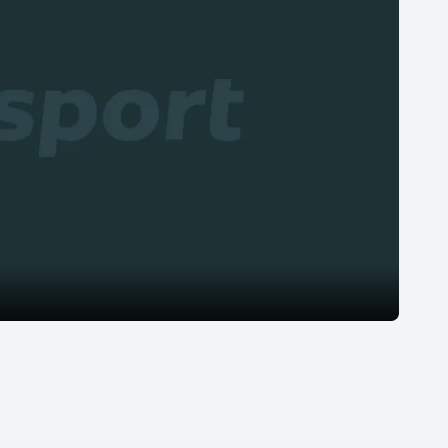
Moderní pětiboj
Triatlon
Motorsport
Veslování
Olympijské hry
Vodní slalom
Parasport
Volejbal
Plavání
Ostatní
Plážový volejbal