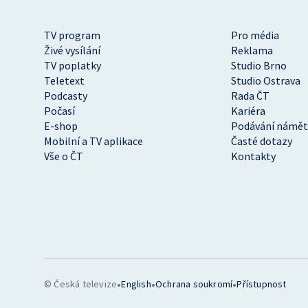
TV program
Pro média
Živé vysílání
Reklama
TV poplatky
Studio Brno
Teletext
Studio Ostrava
Podcasty
Rada ČT
Počasí
Kariéra
E-shop
Podávání námět
Mobilní a TV aplikace
Časté dotazy
Vše o ČT
Kontakty
•
•
•
© Česká televize
English
Ochrana soukromí
Přístupnost