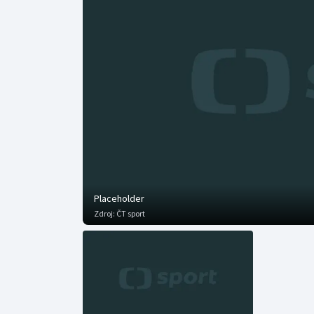
Curling
Dostihy
Florbal
Futsal
Golf
Gymnastika
Placeholder
Zdroj:
ČT sport