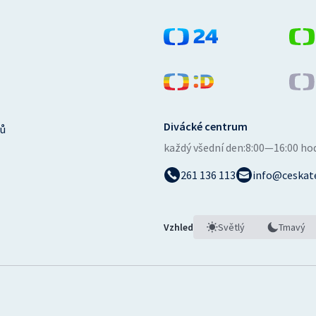
Divácké centrum
ů
každý všední den:
8:00—16:00 ho
261 136 113
info@ceskate
Vzhled
Světlý
Tmavý