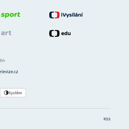
din
levize.cz
Systém
RSS