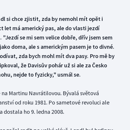
dl si chce zjistit, zda by nemohl mít opět i
 let má americký pas, ale do vlasti jezdí
. "Jezdí se mi sem velice dobře, dřív jsem sem
y jako doma, ale s americkým pasem je to divné.
odívat, zda bych mohl mít dva pasy. Pro mě by
vtipkoval, že Davisův pohár už si ale za Česko
ohu, nejde to fyzicky," usmál se.
na Martinu Navrátilovou. Bývalá světová
nství od roku 1981. Po sametové revoluci ale
a dostala ho 9. ledna 2008.