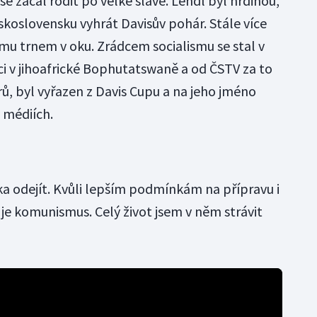
 začal rodit po velké slávě. Lendl byl hrdinou,
koslovensku vyhrát Davisův pohár. Stále více
mu trnem v oku. Zrádcem socialismu se stal v
ci v jihoafrické Bophutatswaně a od ČSTV za to
rů, byl vyřazen z Davis Cupu a na jeho jméno
 médiích.
a odejít. Kvůli lepším podmínkám na přípravu i
 je komunismus. Celý život jsem v něm strávit