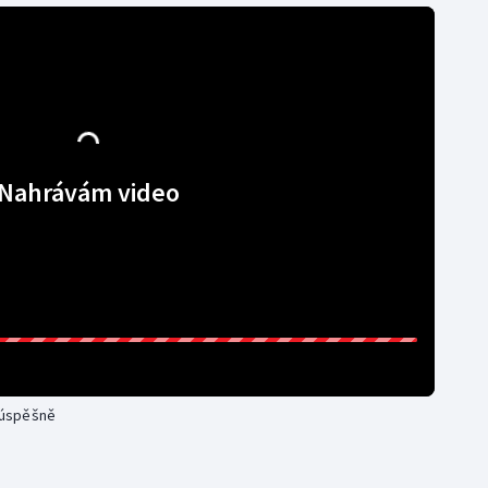
Nahrávám video
i úspěšně