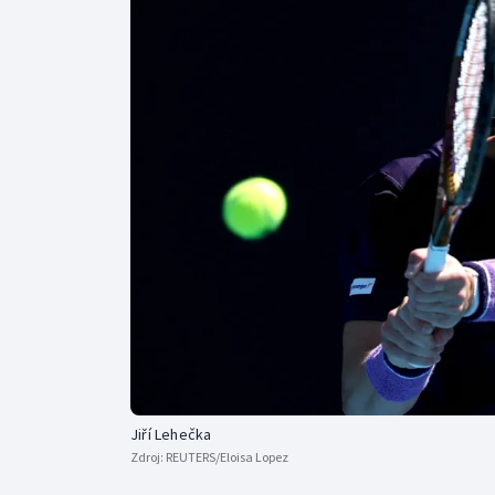
Curling
Dostihy
Florbal
Futsal
Golf
Gymnastika
Jiří Lehečka
Zdroj:
REUTERS/Eloisa Lopez