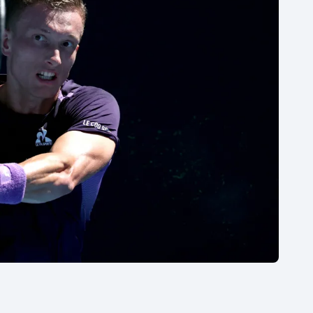
Moderní pětiboj
Triatlon
Motorsport
Veslování
Olympijské hry
Vodní slalom
Parasport
Volejbal
Plavání
Ostatní
Plážový volejbal