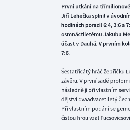
První utkání na třímilionové
Jiří Lehečka splnil v úvodní
hodinách porazil 6:4, 3:6 a 
osmnáctiletému Jakubu Menš
účast v Dauhá. V prvním kole
7:6.
Šestatřicátý hráč žebříčku L
závěru. V první sadě prolomi
následně ji při vlastním serv
dějství dvaadvacetiletý Čech
Při vlastním podání se geme
čistou hrou vzal Fucsovicsovi 