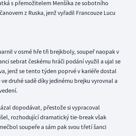
utká s přemožitelem Menšíka ze sobotního
čanovem z Ruska, jenž vyřadil Francouze Lucu
rnil v osmé hře tři brejkboly, soupeř naopak v
ci sebrat českému hráči podání využil a ujal se
va, jenž se tento týden poprvé v kariéře dostal
 ve druhé sadě díky jedinému brejku vyrovnal a
vedení.
kázal dopodávat, přestože si vypracoval
šel, rozhodující dramatický tie-break však
l mečbol soupeře a sám pak svou třetí šanci