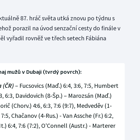
ktuálně 87. hráč světa utká znovu po týdnu s
hož porazil na úvod senzační cesty do finále v
 vyřadil rovněž ve třech setech Fábiána
aj mužů v Dubaji (tvrdý povrch):
 (ČR)
– Fucsovics (Maď.) 6:4, 3:6, 7:5, Humbert
 6:3, 6:3, Davidovich (8-Šp.) – Marozsán (Maď.)
orič (Chorv.) 4:6, 6:3, 7:6 (9:7), Medveděv (1-
 7:5, Chačanov (4-Rus.) - Van Assche (Fr.) 6:2,
It.) 6:4, 7:6 (7:2), O'Connell (Austr.) - Marterer