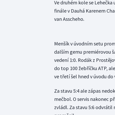
Ve druhém kole se Lehečka 
finále v Dauhá Karenem Cha
van Asscheho.
Menšík v úvodním setu proma
dalším gemu premiérovou šan
vedení 1:0. Rodák z Prostějo
do top 100 žebříčku ATP, ale
ve třetí šel hned v úvodu do 
Za stavu 5:4 ale zápas nedo
mečbol. O servis nakonec při
zvládl. Za stavu 5:6 odvráti