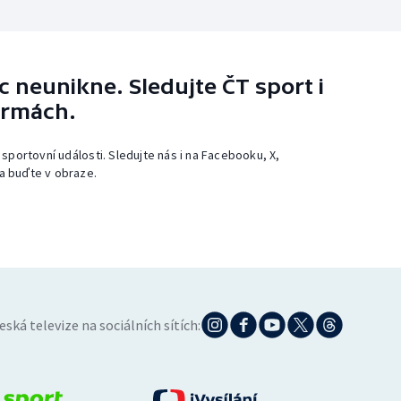
 neunikne. Sledujte ČT sport i
ormách.
 sportovní události. Sledujte nás i na Facebooku, X,
a buďte v obraze.
eská televize na sociálních sítích: