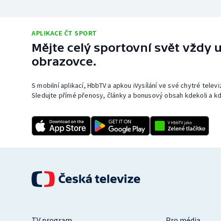
APLIKACE ČT SPORT
Mějte celý sportovní svět vždy u
obrazovce.
S mobilní aplikací, HbbTV a apkou iVysílání ve své chytré telev
Sledujte přímé přenosy, články a bonusový obsah kdekoli a kd
TV program
Pro média