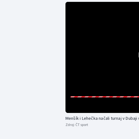
Menšík i Lehečka načali turnaj v Dubaj
Zdroj:
ČT sport