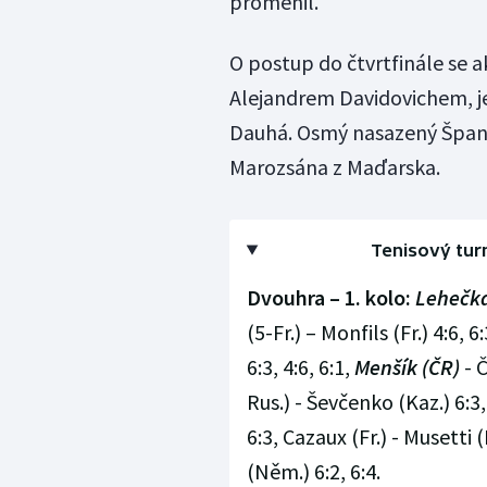
proměnil.
O postup do čtvrtfinále se a
Alejandrem Davidovichem, je
Dauhá. Osmý nasazený Španěl
Marozsána z Maďarska.
Tenisový turn
Dvouhra – 1. kolo:
Lehečka
(5-Fr.) – Monfils (Fr.) 4:6,
6:3, 4:6, 6:1,
Menšík (ČR)
- Č
Rus.) - Ševčenko (Kaz.) 6:3,
6:3, Cazaux (Fr.) - Musetti (
(Něm.) 6:2, 6:4.