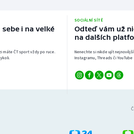
SOCIÁLNÍ SÍTĚ
 sebe i na velké
Odteď vám už nic
na dalších platf
izi máte ČT sport vždy po ruce.
Nenechte si nikde ujít nejnovější
ykoli.
Instagramu, Threads či YouTube 
Č