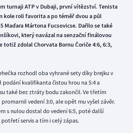
m turnaji ATP v Dubaji, první vítězství. Tenista
m kole roli favorita a po téměř dvou a půl
7:5 Maďara Mártona Fucsovicse. Dařilo se také
íkovi, který navázal na senzační finálovou
 totiž zdolal Chorvata Bornu Čoriče 4:6, 6:3,
ehečka rozhodl oba vyhrané sety díky brejku v
l podání kvalifikanta čistou hrou na 5:4 a
isu také bez ztráty bodu zakončil. Ve třetím
 promarnil vedení 3:0, ale opět mu vyšel závěr.
m s nulou dostal do vedení 6:5, poté další
potřetí servis a tím i celý zápas.