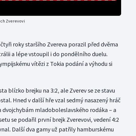
ech Zverevovi
čtyři roky staršího Zvereva porazil před dvěma
rálii a lépe vstoupil i do pondělního duelu.
mpijskému vítězi z Tokia podání a výhodu si
ta blízko brejku na 3:2, ale Zverev se ze stavu
stal. Hned v další hře vzal sedmý nasazený hráč
řem dvojchybám mladoboleslavského rodáka – a
etu se podařil první brejk Zverevovi, vedení 4:2
vnal. Další dva gamy už patřily hamburskému