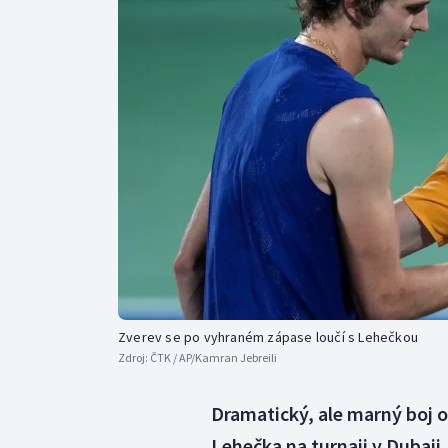
Curling
Dostihy
Florbal
Futsal
Golf
Gymnastika
Zverev se po vyhraném zápase loučí s Lehečkou
Zdroj:
ČTK / AP/Kamran Jebreili
Dramatický, ale marný boj o
Lehečka na turnaji v Dubaji.