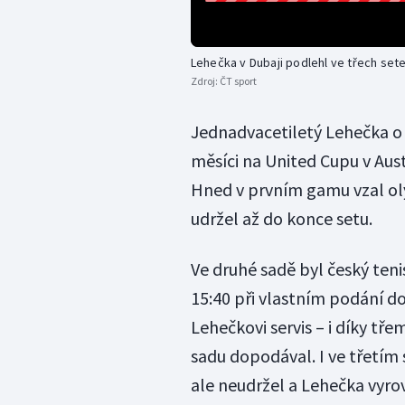
Lehečka v Dubaji podlehl ve třech set
Zdroj:
ČT sport
Jednadvacetiletý Lehečka o 
měsíci na United Cupu v Aust
Hned v prvním gamu vzal oly
udržel až do konce setu.
Ve druhé sadě byl český tenis
15:40 při vlastním podání do
Lehečkovi servis – i díky t
sadu dopodával. I ve třetím s
ale neudržel a Lehečka vyro