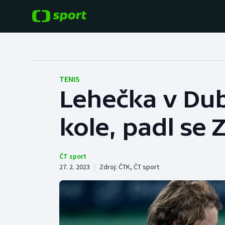
POPULÁRNÍ
DALŠÍ SPORTY
Fotbal
Americký fotbal
TENIS
Lehečka v Dub
Hokej
Baseball a softbal
kole, padl se
Tenis
Basketbal
Atletika
Biatlon
ČT sport
27. 2. 2023
|
Zdroj:
ČTK
,
ČT sport
Cyklistika
Boby a skeleton
Box