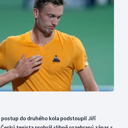
Moderní pětiboj
Triatlon
Motorsport
Veslování
Olympijské hry
Vodní slalom
Parasport
Volejbal
Plavání
Ostatní
Plážový volejbal
 postup do druhého kola podstoupil Jiří
 Český tenista prohrál slibně rozehraný zápas s