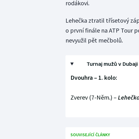
rodákovi.
Lehečka ztratil třísetový zá
o první finále na ATP Tour 
nevyužil pět mečbolů.
Turnaj mužů v Dubaji
Dvouhra – 1. kolo:
Zverev (7-Něm.) –
Lehečk
SOUVISEJÍCÍ ČLÁNKY