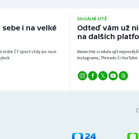
SOCIÁLNÍ SÍTĚ
 sebe i na velké
Odteď vám už nic
na dalších platf
izi máte ČT sport vždy po ruce.
Nenechte si nikde ujít nejnovější
ykoli.
Instagramu, Threads či YouTube 
Č