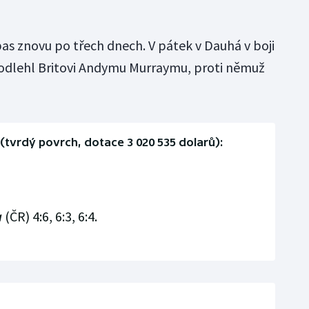
pas znovu po třech dnech. V pátek v Dauhá v boji
podlehl Britovi Andymu Murraymu, proti němuž
 (tvrdý povrch, dotace 3 020 535 dolarů):
a
(ČR) 4:6, 6:3, 6:4.