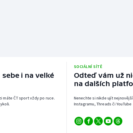
SOCIÁLNÍ SÍTĚ
 sebe i na velké
Odteď vám už nic
na dalších platf
izi máte ČT sport vždy po ruce.
Nenechte si nikde ujít nejnovější
ykoli.
Instagramu, Threads či YouTube 