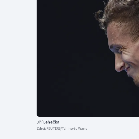
Curling
Dostihy
Florbal
Futsal
Golf
Gymnastika
Jiří Lehečka
Zdroj:
REUTERS/Tching-šu Wang