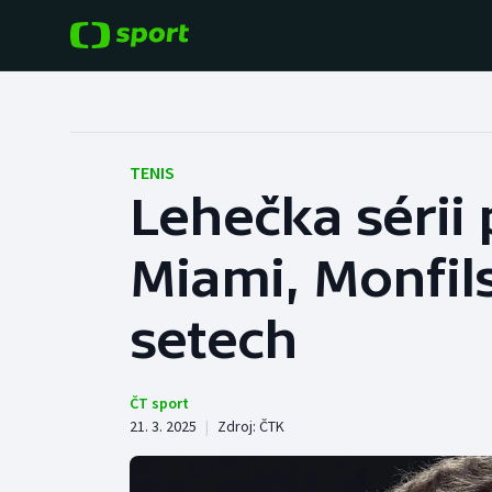
POPULÁRNÍ
DALŠÍ SPORTY
Fotbal
Americký fotbal
TENIS
Lehečka sérii
Hokej
Baseball a softbal
Miami, Monfils
Tenis
Basketbal
Atletika
setech
Biatlon
Cyklistika
Boby a skeleton
ČT sport
21. 3. 2025
|
Zdroj:
ČTK
Box