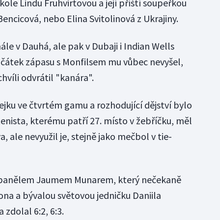
ole Lindu Fruhvirtovou a její příští soupeřkou
ncicová, nebo Elina Svitolinová z Ukrajiny.
ále v Dauhá, ale pak v Dubaji i Indian Wells
Začátek zápasu s Monfilsem mu vůbec nevyšel,
hvíli odvrátil "kanára".
rejku ve čtvrtém gamu a rozhodující dějství bylo
enista, kterému patří 27. místo v žebříčku, měl
a, ale nevyužil je, stejně jako mečbol v tie-
se Španělem Jaumem Munarem, který nečekaně
na a bývalou světovou jedničku Daniila
zdolal 6:2, 6:3.