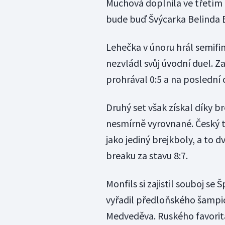
Muchová doplnila ve třetím k
bude buď Švýcarka Belinda Be
Lehečka v únoru hrál semifin
nezvládl svůj úvodní duel. 
prohrával 0:5 a na poslední c
Druhý set však získal díky b
nesmírně vyrovnané. Český t
jako jediný brejkboly, a to dv
breaku za stavu 8:7.
Monfils si zajistil souboj 
vyřadil předloňského šampio
Medveděva. Ruského favorita 