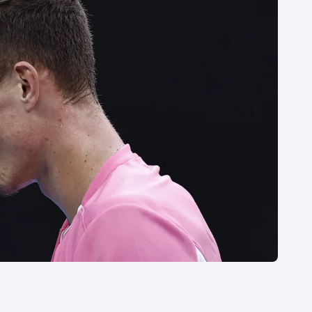
Moderní pětiboj
Triatlon
Motorsport
Veslování
Olympijské hry
Vodní slalom
Parasport
Volejbal
Plavání
Ostatní
Plážový volejbal