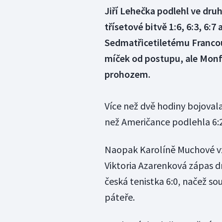
Jiří Lehečka podlehl ve dru
třísetové bitvě 1:6, 6:3, 6:
Sedmatřicetiletému Francouz
míček od postupu, ale Monfi
prohozem.
Více než dvě hodiny bojoval
než Američance podlehla 6:2,
Naopak Karolíně Muchové v
Viktoria Azarenková zápas dr
česká tenistka 6:0, načež s
páteře.