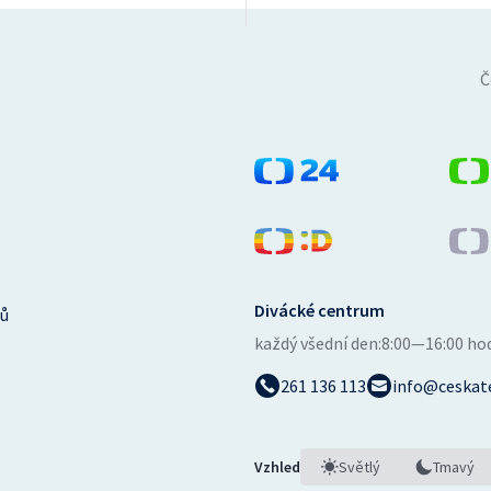
Č
Divácké centrum
ů
každý všední den:
8:00—16:00 ho
261 136 113
info@ceskate
Vzhled
Světlý
Tmavý