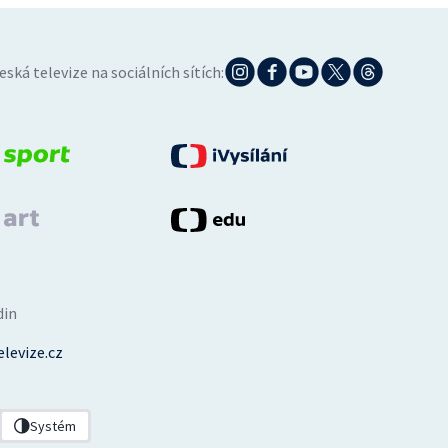
eská televize na sociálních sítích:
din
levize.cz
Systém