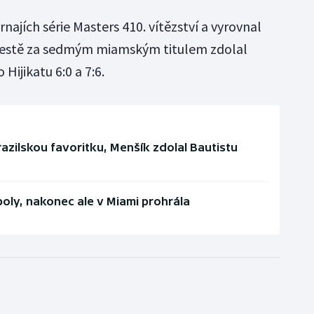
najích série Masters 410. vítězství a vyrovnal
cestě za sedmým miamským titulem zdolal
Hijikatu 6:0 a 7:6.
razilskou favoritku, Menšík zdolal Bautistu
boly, nakonec ale v Miami prohrála