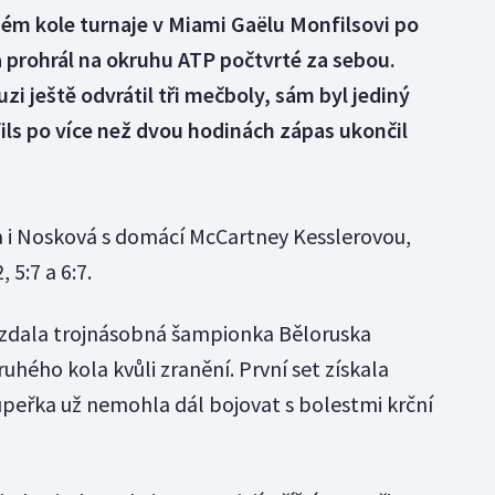
hém kole turnaje v Miami Gaëlu Monfilsovi po
7 a prohrál na okruhu ATP počtvrté za sebou.
i ještě odvrátil tři mečboly, sám byl jediný
ls po více než dvou hodinách zápas ukončil
a i Nosková s domácí McCartney Kesslerovou,
 5:7 a 6:7.
zdala trojnásobná šampionka Běloruska
uhého kola kvůli zranění. První set získala
oupeřka už nemohla dál bojovat s bolestmi krční