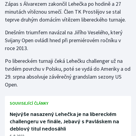
Zápas s Álvarezem zakončil Lehečka po hodině a 27
Olympijské hry
minutách vítěznou smečí. Člen TK Prostějov se stal
teprve druhým domácím vítězem libereckého turnaje.
Parasport
Dnešním triumfem navázal na Jiřího Veselého, který
Plavání
Svijany Open ovládl hned při premiérovém ročníku v
roce 2013.
Plážový volejbal
Po libereckém turnaji čeká Lehečku challenger už na
Ragby
tvrdém povrchu v Polsku, poté se vydá do Ameriky a od
29. srpna absolvuje závěrečný grandslam sezony US
Rychlobruslení
Open.
Rychlostní kanoistika
SOUVISEJÍCÍ ČLÁNKY
Short track
Nejvýše nasazený Lehečka je na libereckém
challengeru ve finále, Jebavý s Pavláskem na
Sportovní střelba
deblový titul nedosáhli
6. 8. 2022