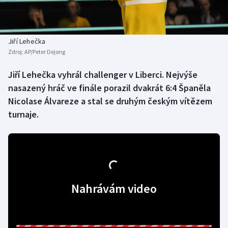
Baseball a softbal
Soutěže
Basketbal
Historické návraty
Jiří Lehečka
Zdroj:
AP/Peter Dejong
Biatlon
Aplikace ČT sport
Jiří Lehečka vyhrál challenger v Liberci. Nejvýše
Boby a skeleton
AZ kvíz
nasazený hráč ve finále porazil dvakrát 6:4 Španěla
Nicolase Álvareze a stal se druhým českým vítězem
Box
turnaje.
Curling
Dostihy
Florbal
Nahrávám video
Futsal
Golf