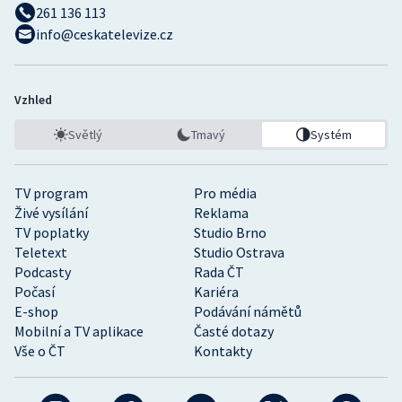
261 136 113
info@ceskatelevize.cz
Vzhled
Světlý
Tmavý
Systém
TV program
Pro média
Živé vysílání
Reklama
TV poplatky
Studio Brno
Teletext
Studio Ostrava
Podcasty
Rada ČT
Počasí
Kariéra
E-shop
Podávání námětů
Mobilní a TV aplikace
Časté dotazy
Vše o ČT
Kontakty