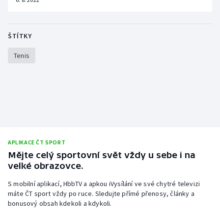
Stolní tenis
Triatlon
ŠTÍTKY
Veslování
Tenis
Vodní slalom
Volejbal
Ostatní
APLIKACE ČT SPORT
Mějte celý sportovní svět vždy u sebe i na
velké obrazovce.
S mobilní aplikací, HbbTV a apkou iVysílání ve své chytré televizi
máte ČT sport vždy po ruce. Sledujte přímé přenosy, články a
bonusový obsah kdekoli a kdykoli.