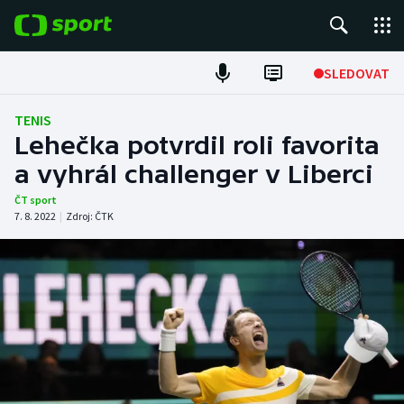
POPULÁRNÍ
SLEDOVAT
Fotbal
TENIS
Lehečka potvrdil roli favorita
Hokej
a vyhrál challenger v Liberci
Tenis
ČT sport
7. 8. 2022
|
Zdroj:
ČTK
Atletika
Cyklistika
DALŠÍ SPORTY
Americký fotbal
NEPŘEHLÉDNĚTE