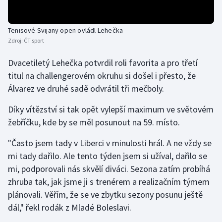
Gymnastika
Tenisové Svijany open ovládl Lehečka
Zdroj:
ČT sport
Házená
Dvacetiletý Lehečka potvrdil roli favorita a pro třetí
Jezdectví
titul na challengerovém okruhu si došel i přesto, že
Álvarez ve druhé sadě odvrátil tři mečboly.
Judo
Díky vítězství si tak opět vylepší maximum ve světovém
Krasobruslení
žebříčku, kde by se měl posunout na 59. místo.
Lezení
"Často jsem tady v Liberci v minulosti hrál. A ne vždy se
mi tady dařilo. Ale tento týden jsem si užíval, dařilo se
Lyže a snowboard
mi, podporovali nás skvělí diváci. Sezona zatím probíhá
zhruba tak, jak jsme ji s trenérem a realizačním týmem
Moderní pětiboj
plánovali. Věřím, že se ve zbytku sezony posunu ještě
dál," řekl rodák z Mladé Boleslavi.
Motorsport