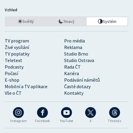
Vzhled
Světlý
Tmavý
Systém
TV program
Pro média
Živé vysílání
Reklama
TV poplatky
Studio Brno
Teletext
Studio Ostrava
Podcasty
Rada ČT
Počasí
Kariéra
E-shop
Podávání námětů
Mobilní a TV aplikace
Časté dotazy
Vše o ČT
Kontakty
Instagram
Facebook
YouTube
X
Threads