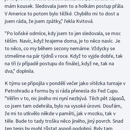
mám kousek. Sledovala jsem to a holkám postup přála.
V Americe to potom bylo těžké. Chybělo mi to dost a
Gymnastika
jsem ráda, že jsem zpátky," řekla Kvitová.
Házená
"Po loňské odmlce, kdy jsem to jen sledovala, se moc
těším. Navíc, když hrajeme doma, je to něco navíc. Je
Jezdectví
to něco, co my během sezony nemáme. Vždycky se
Judo
stmelíme na pár týdnů v roce. Když to vyjde dobře, tak
na tři (v případě postupu do finále), když ne, tak na
Krasobruslení
dva," doplnila.
K týmu se připojila v pondělí večer jako vítězka turnaje v
Lezení
Petrohradu a formu by si ráda přenesla do Fed Cupu.
Lyže a snowboard
"Věřím v to, nic jiného mi nyní nezbývá. Těch pět zápasů,
co jsem tam odehrála, bylo na vysoké úrovni. Doufám,
Moderní pětiboj
že mi to utkvělo někde v paměti, jak v mozku, tak v
těle. Bude to tady trošku něco jiného, jiný povrch. Snad
Motorsport
ten tenis by mohl zůstat aspoň podobný. Byly tam