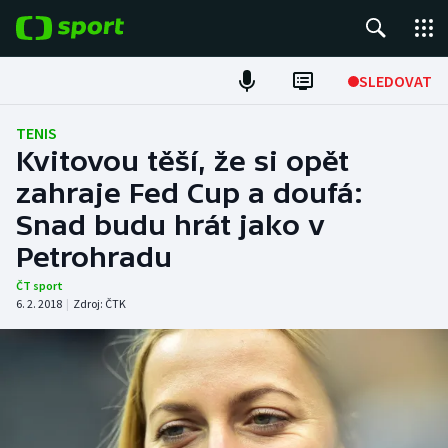
POPULÁRNÍ
SLEDOVAT
Fotbal
TENIS
Kvitovou těší, že si opět
Hokej
zahraje Fed Cup a doufá:
Snad budu hrát jako v
Tenis
Petrohradu
Atletika
ČT sport
6. 2. 2018
|
Zdroj:
ČTK
Cyklistika
DALŠÍ SPORTY
Americký fotbal
NEPŘEHLÉDNĚTE