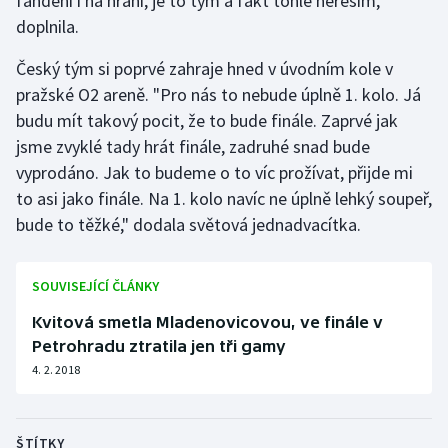
fandění i na hraní, je to tým a fakt tohle neřeším,"
doplnila.
Český tým si poprvé zahraje hned v úvodním kole v
pražské O2 areně. "Pro nás to nebude úplně 1. kolo. Já
budu mít takový pocit, že to bude finále. Zaprvé jak
jsme zvyklé tady hrát finále, zadruhé snad bude
vyprodáno. Jak to budeme o to víc prožívat, přijde mi
to asi jako finále. Na 1. kolo navíc ne úplně lehký soupeř,
bude to těžké," dodala světová jednadvacítka.
SOUVISEJÍCÍ ČLÁNKY
Kvitová smetla Mladenovicovou, ve finále v
Petrohradu ztratila jen tři gamy
4. 2. 2018
ŠTÍTKY