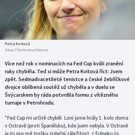
Baseball a softbal
Soutěže
Basketbal
Historické návraty
Biatlon
Aplikace ČT sport
Petra Kvitová
Boby a skeleton
AZ kvíz
Zdroj:
ČTK/Vondrouš Roman
Box
Více než rok v nominacích na Fed Cup kvůli zranění
ruky chyběla. Teď si může Petra Kvitová říct: Jsem
Curling
zpět. Sedmadvacetileté tenistce a české žebříčkové
dvojce oblíbená soutěž už chyběla a v duelu se
Dostihy
Švýcarskem by ráda potvrdila formu z vítězného
turnaje v Petrohradu.
Florbal
"Fed Cup mi určitě chyběl. Loni jsme hrály 1. kolo doma
Futsal
v Ostravě (proti Španělsku), kde jsem nebyla. V Ostravě
je to pro mě trošku srdeční záležitost, z Fulneku to
Golf