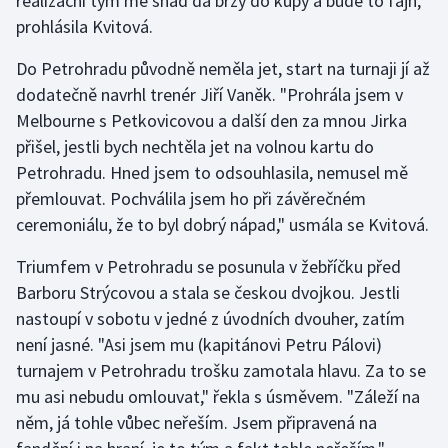
realizační tým mě snad dá brzy do kupy a bude to fajn,"
Stolní tenis
prohlásila Kvitová.
Triatlon
Do Petrohradu původně neměla jet, start na turnaji jí až
dodatečně navrhl trenér Jiří Vaněk. "Prohrála jsem v
Veslování
Melbourne s Petkovicovou a další den za mnou Jirka
přišel, jestli bych nechtěla jet na volnou kartu do
Vodní slalom
Petrohradu. Hned jsem to odsouhlasila, nemusel mě
přemlouvat. Pochválila jsem ho při závěrečném
Volejbal
ceremoniálu, že to byl dobrý nápad," usmála se Kvitová.
Ostatní
Triumfem v Petrohradu se posunula v žebříčku před
Barboru Strýcovou a stala se českou dvojkou. Jestli
nastoupí v sobotu v jedné z úvodních dvouher, zatím
není jasné. "Asi jsem mu (kapitánovi Petru Pálovi)
turnajem v Petrohradu trošku zamotala hlavu. Za to se
mu asi nebudu omlouvat," řekla s úsměvem. "Záleží na
něm, já tohle vůbec neřeším. Jsem připravená na