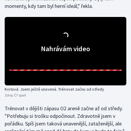
momenty, kdy tam byl herní ideál," řekla.
Olympijské hry
Parasport
Plavání
Nahrávám video
Plážový volejbal
Ragby
Rychlobruslení
Kvitová: Jsem ještě unavená. Trénovat začnu od středy
Rychlostní kanoistika
Zdroj:
ČT sport
Short track
Trénovat v dějišti zápasu O2 areně začne až od středy.
"Potřebuju si trošku odpočinout. Zdravotně jsem v
Sportovní střelba
pořádku. Spíš jsem taková unavenější, zataženější, ale