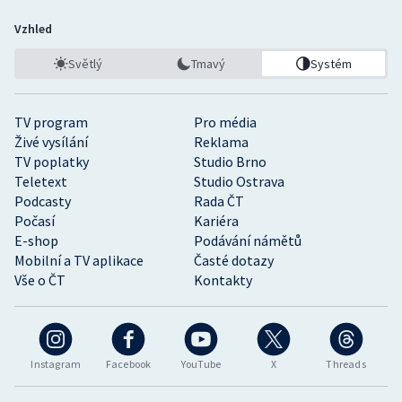
Vzhled
Světlý
Tmavý
Systém
TV program
Pro média
Živé vysílání
Reklama
TV poplatky
Studio Brno
Teletext
Studio Ostrava
Podcasty
Rada ČT
Počasí
Kariéra
E-shop
Podávání námětů
Mobilní a TV aplikace
Časté dotazy
Vše o ČT
Kontakty
Instagram
Facebook
YouTube
X
Threads