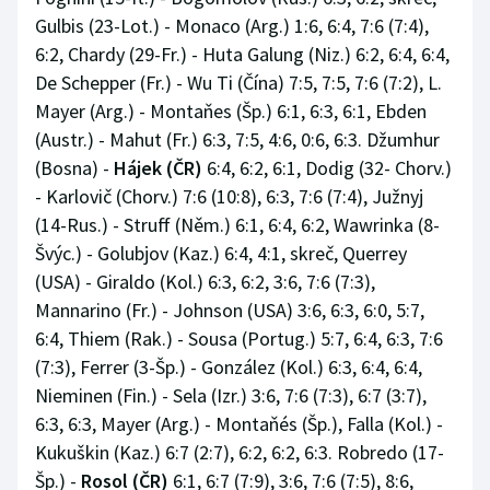
Gulbis (23-Lot.) - Monaco (Arg.) 1:6, 6:4, 7:6 (7:4),
6:2, Chardy (29-Fr.) - Huta Galung (Niz.) 6:2, 6:4, 6:4,
De Schepper (Fr.) - Wu Ti (Čína) 7:5, 7:5, 7:6 (7:2), L.
Mayer (Arg.) - Montaňes (Šp.) 6:1, 6:3, 6:1, Ebden
(Austr.) - Mahut (Fr.) 6:3, 7:5, 4:6, 0:6, 6:3. Džumhur
(Bosna) -
Hájek (ČR)
6:4, 6:2, 6:1, Dodig (32- Chorv.)
- Karlovič (Chorv.) 7:6 (10:8), 6:3, 7:6 (7:4), Južnyj
(14-Rus.) - Struff (Něm.) 6:1, 6:4, 6:2, Wawrinka (8-
Švýc.) - Golubjov (Kaz.) 6:4, 4:1, skreč, Querrey
(USA) - Giraldo (Kol.) 6:3, 6:2, 3:6, 7:6 (7:3),
Mannarino (Fr.) - Johnson (USA) 3:6, 6:3, 6:0, 5:7,
6:4, Thiem (Rak.) - Sousa (Portug.) 5:7, 6:4, 6:3, 7:6
(7:3), Ferrer (3-Šp.) - González (Kol.) 6:3, 6:4, 6:4,
Nieminen (Fin.) - Sela (Izr.) 3:6, 7:6 (7:3), 6:7 (3:7),
6:3, 6:3, Mayer (Arg.) - Montaňés (Šp.), Falla (Kol.) -
Kukuškin (Kaz.) 6:7 (2:7), 6:2, 6:2, 6:3. Robredo (17-
Šp.) -
Rosol (ČR)
6:1, 6:7 (7:9), 3:6, 7:6 (7:5), 8:6,