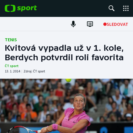
POPULÁRNÍ
SLEDOVAT
Fotbal
TENIS
Kvitová vypadla už v 1. kole,
Hokej
Berdych potvrdil roli favorita
Tenis
ČT sport
13. 1. 2014
|
Zdroj:
ČT sport
Atletika
Cyklistika
DALŠÍ SPORTY
Americký fotbal
NEPŘEHLÉDNĚTE