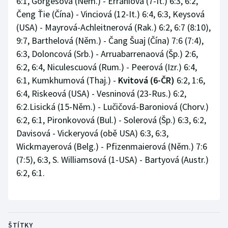
6:1, Görgesová (Něm.) - Erraniová (7-It.) 6:3, 6:2,
Čeng Ťie (Čína) - Vinciová (12-It.) 6:4, 6:3, Keysová
(USA) - Mayrová-Achleitnerová (Rak.) 6:2, 6:7 (8:10),
9:7, Barthelová (Něm.) - Čang Šuaj (Čína) 7:6 (7:4),
6:3, Doloncová (Srb.) - Arruabarrenaová (Šp.) 2:6,
6:2, 6:4, Niculescuová (Rum.) - Peerová (Izr.) 6:4,
6:1, Kumkhumová (Thaj.) -
Kvitová (6-ČR)
6:2, 1:6,
6:4, Riskeová (USA) - Vesninová (23-Rus.) 6:2,
6:2.Lisická (15-Něm.) - Lučičová-Baroniová (Chorv.)
6:2, 6:1, Pironkovová (Bul.) - Solerová (Šp.) 6:3, 6:2,
Davisová - Vickeryová (obě USA) 6:3, 6:3,
Wickmayerová (Belg.) - Pfizenmaierová (Něm.) 7:6
(7:5), 6:3, S. Williamsová (1-USA) - Bartyová (Austr.)
6:2, 6:1.
ŠTÍTKY