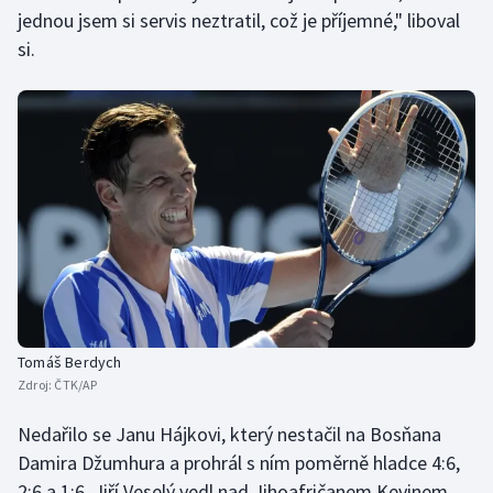
jednou jsem si servis neztratil, což je příjemné," liboval
Olympijské hry
si.
Parasport
Plavání
Plážový volejbal
Ragby
Rychlobruslení
Rychlostní kanoistika
Tomáš Berdych
Zdroj:
ČTK/AP
Short track
Nedařilo se Janu Hájkovi, který nestačil na Bosňana
Sportovní střelba
Damira Džumhura a prohrál s ním poměrně hladce 4:6,
2:6 a 1:6. Jiří Veselý vedl nad Jihoafričanem Kevinem