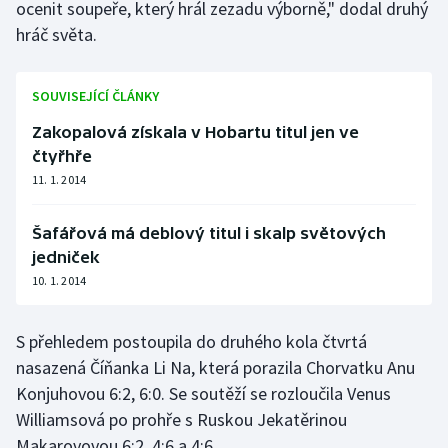
ocenit soupeře, který hrál zezadu výborně," dodal druhý
hráč světa.
SOUVISEJÍCÍ ČLÁNKY
Zakopalová získala v Hobartu titul jen ve
čtyřhře
11. 1. 2014
Šafářová má deblový titul i skalp světových
jedniček
10. 1. 2014
S přehledem postoupila do druhého kola čtvrtá
nasazená Číňanka Li Na, která porazila Chorvatku Anu
Konjuhovou 6:2, 6:0. Se soutěží se rozloučila Venus
Williamsová po prohře s Ruskou Jekatěrinou
Makarovovou 6:2, 4:6 a 4:6.