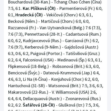
Bouchardová (30-Kan.) - Tchang Chao Čchen (Čína)
7:5, 6:1.
Kar. Plíšková (ČR)
- Parmentierová (Fr.) 6:0,
6:1,
Hradecká (ČR)
- Vekičová (Chorv.) 6:3, 6:1,
Becková (Něm.) - Martičová (Chorv.) 6:0, 6:0,
Razzanová (Fr.) - Van Uytvancková (Belg.) 7:6 (7:3),
7:6 (7:3), Pennettaová (28-It.) - Cadantuová (Rum.)
6:0, 6:2, Kudrjavcevová (Rus.) - Garciaová (Fr.) 6:2,
7:6 (9:7), Kerberová (9-Něm.) - Gajdošová (Austr.)
6:3, 0:6, 6:2, Puigová (Portor.) - Tatišviliová (Gruz.)
6:2, 6:4, Falconiová (USA) - Medinaová (Šp.) 6:3, 6:1,
Flipkensová (18-Belg.) - Robsonová (Brit.) 6:3, 6:0,
Bencicová (Švýc.) - Dateová-Krummová (Jap.) 6:4,
4:6, 6:3, Li Na (4-Čína) - Konjuhová (Chor.) 6:2, 6:0,
Hantuchová (31-SR) - Watsonová (Brit.) 7:5, 3:6, 6:3,
Makarovová (22-Rus.) - V. Williamsová (USA) 2:6,
6:4, 6:4, Dellacquaová (Austr.) - Zvonarevová (Rus.)
6:2, 6:2.
Šafářová (26-ČR)
- Glušková (Izr.) 7:5, 3:6,