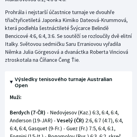
Prohrála i nejstarší účastnice turnaje ve dvouhře
třiačtyřicetiletá Japonka Kimiko Dateová-Krummová,
která podlehla šestnáctileté Švýcarce Belindě
Bencicové 4:6, 6:4, 3:6. Se soutěží se rozloučily dvě elitní
Italky. Světovou sedmičku Saru Erraniovou vyřadila
Němka Julia Görgesová a dvanáctka Roberta Vinciová
ztroskotala na Číňance Čeng Ťie.
Výsledky tenisového turnaje Australian
Open
Muži:
Berdych (7-ČR)
- Nedovjesov (Kaz.) 6:3, 6:4, 6:4,
Anderson (19-JAR) -
Veselý (ČR)
2:6, 6:7 (4:7), 6:4,
6:4, 6:4, Gasquet (9-Fr.) - Guez (Fr.) 7:5, 6:4, 6:1,
Fognini (15-It.) - Bogomolov (Rus.) 6:3, 6:2, skreč,