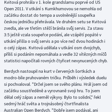
Kvitová prohrála v 1. kole grandslamu poprvé od US
Open 2011. V utkání s Kumkhumovou se nemohla od
Gymnastika
začátku dostat do tempa a uvolněnější soupeřka
českou jedničku přehrávala. Ve druhém setu se Kvitová
Házená
zvedla, ale ve třetím stěží bránila svůj servis. Za stavu
3:5 ještě vzala soupeřce podání, ale vzápětí popáté v
Jezdectví
utkání přišla o svůj servis a po více než dvou hodinách i
o celý zápas. Kvitová udělala v utkání osm dvojchyb,
Judo
příliš si podáním nepomáhala a vedle 32 vítězných míčů
Krasobruslení
statistici napočítali rovných čtyřicet nevynucených chyb.
Berdych nastoupil na kurt v červených šortkách a
Lezení
modro-bíle pruhovaném tričku. Průběh i výsledek duelu
Lyže a snowboard
si pochvaloval. "Držel jsem se svého plánu. Hrál jsem od
začátku soustředěně a vyrovnaně svoji hru. To jsem
Moderní pětiboj
dělal celý zápas a neměl výkyvy. Bylo to solidní," řekl
sedmý hráč světa a trojnásobný čtvrtfinalista
Motorsport
Australian Open Berdych. "Dobře jsem podával, ani