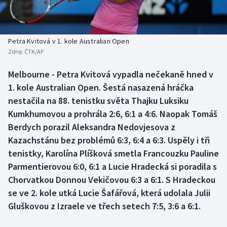
Baseball a softbal
Soutěže
Basketbal
Historické návraty
Petra Kvitová v 1. kole Australian Open
Zdroj:
ČTK/AP
Biatlon
Aplikace ČT sport
Melbourne - Petra Kvitová vypadla nečekaně hned v
Boby a skeleton
AZ kvíz
1. kole Australian Open. Šestá nasazená hráčka
nestačila na 88. tenistku světa Thajku Luksiku
Box
Kumkhumovou a prohrála 2:6, 6:1 a 4:6. Naopak Tomáš
Berdych porazil Aleksandra Nedovjesova z
Curling
Kazachstánu bez problémů 6:3, 6:4 a 6:3. Uspěly i tři
tenistky, Karolína Plíšková smetla Francouzku Pauline
Dostihy
Parmentierovou 6:0, 6:1 a Lucie Hradecká si poradila s
Florbal
Chorvatkou Donnou Vekičovou 6:3 a 6:1. S Hradeckou
se ve 2. kole utká Lucie Šafářová, která udolala Julii
Futsal
Gluškovou z Izraele ve třech setech 7:5, 3:6 a 6:1.
Golf