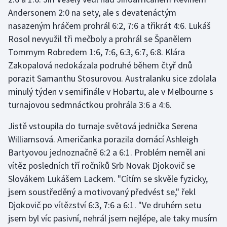
Stolní tenis
Andersonem 2:0 na sety, ale s devatenáctým
nasazeným hráčem prohrál 6:2, 7:6 a třikrát 4:6. Lukáš
Triatlon
Rosol nevyužil tři mečboly a prohrál se Španělem
Tommym Robredem 1:6, 7:6, 6:3, 6:7, 6:8. Klára
Veslování
Zakopalová nedokázala podruhé během čtyř dnů
porazit Samanthu Stosurovou. Australanku sice zdolala
Vodní slalom
minulý týden v semifinále v Hobartu, ale v Melbourne s
turnajovou sedmnáctkou prohrála 3:6 a 4:6.
Volejbal
Jistě vstoupila do turnaje světová jednička Serena
Ostatní
Williamsová. Američanka porazila domácí Ashleigh
Bartyovou jednoznačně 6:2 a 6:1. Problém neměl ani
vítěz posledních tří ročníků Srb Novak Djokovič se
Slovákem Lukášem Lackem. "Cítím se skvěle fyzicky,
jsem soustředěný a motivovaný předvést se," řekl
Djokovič po vítězství 6:3, 7:6 a 6:1. "Ve druhém setu
jsem byl víc pasivní, nehrál jsem nejlépe, ale taky musím