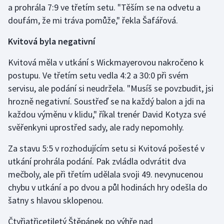
a prohrála 7:9 ve třetím setu. "Těším se na odvetu a
Olympijské hry
doufám, že mi tráva pomůže," řekla Šafářová.
Parasport
Kvitová byla negativní
Kvitová měla v utkání s Wickmayerovou nakročeno k
Plavání
postupu. Ve třetím setu vedla 4:2 a 30:0 při svém
Plážový volejbal
servisu, ale podání si neudržela. "Musíš se povzbudit, jsi
hrozně negativní. Soustřeď se na každý balon a jdi na
Ragby
každou výměnu v klidu," říkal trenér David Kotyza své
svěřenkyni uprostřed sady, ale rady nepomohly.
Rychlobruslení
Za stavu 5:5 v rozhodujícím setu si Kvitová pošesté v
Rychlostní kanoistika
utkání prohrála podání. Pak zvládla odvrátit dva
mečboly, ale při třetím udělala svoji 49. nevynucenou
Short track
chybu v utkání a po dvou a půl hodinách hry odešla do
šatny s hlavou sklopenou.
Sportovní střelba
Čtyřiatřicetiletý Štěpánek po výhře nad