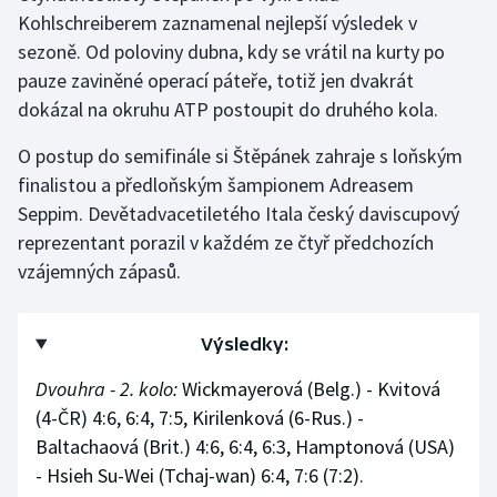
Stolní tenis
Kohlschreiberem zaznamenal nejlepší výsledek v
sezoně. Od poloviny dubna, kdy se vrátil na kurty po
Triatlon
pauze zaviněné operací páteře, totiž jen dvakrát
dokázal na okruhu ATP postoupit do druhého kola.
Veslování
O postup do semifinále si Štěpánek zahraje s loňským
Vodní slalom
finalistou a předloňským šampionem Adreasem
Seppim. Devětadvacetiletého Itala český daviscupový
Volejbal
reprezentant porazil v každém ze čtyř předchozích
vzájemných zápasů.
Ostatní
Výsledky:
Dvouhra - 2. kolo:
Wickmayerová (Belg.) - Kvitová
(4-ČR) 4:6, 6:4, 7:5, Kirilenková (6-Rus.) -
Baltachaová (Brit.) 4:6, 6:4, 6:3, Hamptonová (USA)
- Hsieh Su-Wei (Tchaj-wan) 6:4, 7:6 (7:2).