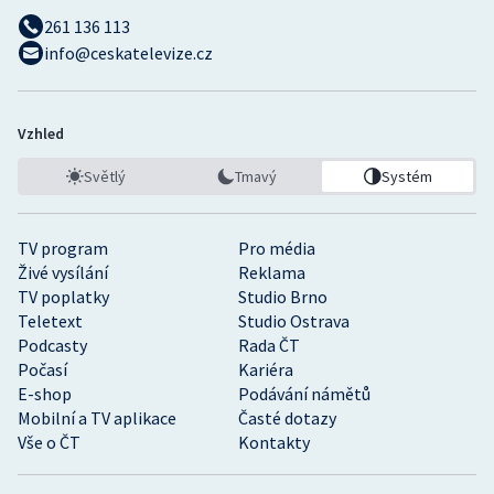
261 136 113
info@ceskatelevize.cz
Vzhled
Světlý
Tmavý
Systém
TV program
Pro média
Živé vysílání
Reklama
TV poplatky
Studio Brno
Teletext
Studio Ostrava
Podcasty
Rada ČT
Počasí
Kariéra
E-shop
Podávání námětů
Mobilní a TV aplikace
Časté dotazy
Vše o ČT
Kontakty