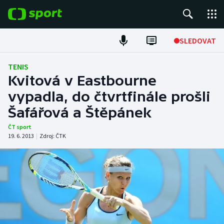
POPULÁRNÍ
SLEDOVAT
Fotbal
TENIS
Kvitová v Eastbourne
Hokej
vypadla, do čtvrtfinále prošli
Šafářová a Štěpánek
Tenis
ČT sport
Atletika
19. 6. 2013
|
Zdroj:
ČTK
Cyklistika
DALŠÍ SPORTY
Americký fotbal
NEPŘEHLÉDNĚTE