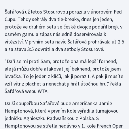
Šafářová už letos Stosurovou porazila v únorovém Fed
Gymnastika
Cupu. Tehdy sehrály dva tie-breaky, dnes jen jeden,
protože ve druhém setu se české dvojce podařil brejk v
Házená
osmém gamu a zápas následně doservírovala k
Jezdectví
vítězství. V prvním setu navíc Šafářová prohrávala už 2:5
a za stavu 3:5 odvrátila dva setboly Stosurové.
Judo
"Daří se mi proti Sam, protože ona má lepší forhend,
ale já můžu dobře atakovat její bekhend, protože jsem
Krasobruslení
levačka. To je jeden z klíčů, jak ji porazit. A pak jí musíte
Lezení
vzít vítr z plachet a nenechat ji hrát útočnou hru," řekla
Šafářová webu WTA.
Lyže a snowboard
Další soupeřkou Šafářové bude Američanka Jamie
Moderní pětiboj
Hamptonová, která v prvním kole vyřadila turnajovou
jedničku Agnieszku Radwaňskou z Polska. S
Motorsport
Hamptonovou se střetla nedávno v 1. kole French Open