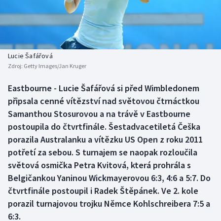
Baseball a softbal
Soutěže
Basketbal
Historické návraty
Biatlon
Aplikace ČT sport
Lucie Šafářová
Zdroj:
Getty Images/Jan Kruger
Boby a skeleton
AZ kvíz
Eastbourne - Lucie Šafářová si před Wimbledonem
připsala cenné vítězství nad světovou čtrnáctkou
Box
Samanthou Stosurovou a na trávě v Eastbourne
Curling
postoupila do čtvrtfinále. Šestadvacetiletá Češka
porazila Australanku a vítězku US Open z roku 2011
Dostihy
potřetí za sebou. S turnajem se naopak rozloučila
světová osmička Petra Kvitová, která prohrála s
Florbal
Belgičankou Yaninou Wickmayerovou 6:3, 4:6 a 5:7. Do
čtvrtfinále postoupil i Radek Štěpánek. Ve 2. kole
Futsal
porazil turnajovou trojku Němce Kohlschreibera 7:5 a
6:3.
Golf