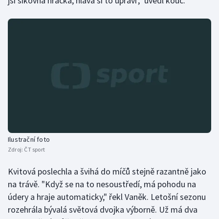
jsi šikovná hráčka, hlava si to upraví'," uvedl kouč.
Stolní tenis
Triatlon
Veslování
Vodní slalom
Volejbal
Ostatní
Ilustrační foto
Zdroj:
ČT sport
Kvitová poslechla a švihá do míčů stejně razantně jako
na trávě. "Když se na to nesoustředí, má pohodu na
údery a hraje automaticky," řekl Vaněk. Letošní sezonu
rozehrála bývalá světová dvojka výborně. Už má dva