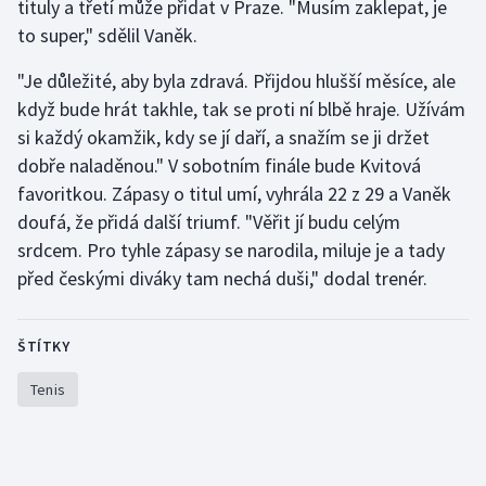
tituly a třetí může přidat v Praze. "Musím zaklepat, je
to super," sdělil Vaněk.
"Je důležité, aby byla zdravá. Přijdou hlušší měsíce, ale
když bude hrát takhle, tak se proti ní blbě hraje. Užívám
si každý okamžik, kdy se jí daří, a snažím se ji držet
dobře naladěnou." V sobotním finále bude Kvitová
favoritkou. Zápasy o titul umí, vyhrála 22 z 29 a Vaněk
doufá, že přidá další triumf. "Věřit jí budu celým
srdcem. Pro tyhle zápasy se narodila, miluje je a tady
před českými diváky tam nechá duši," dodal trenér.
ŠTÍTKY
Tenis