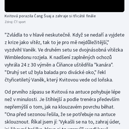
Olympijské hry
Kvitová porazila Čang Šuaj a zahraje si třicáté finále
Parasport
Zdroj:
ČT sport
"Zvládla to v hlavě neskutečně. Když se nedaří a vyjdete
Plavání
z krize jako vítěz, tak to je pro mě nejdůležitější,"
vyzdvihl Vaněk. Ve druhém setu se dvojnásobná vítězka
Plážový volejbal
Wimbledonu rozjela. K nadšení zaplněných ochozů
Ragby
vyhrála 24 z 30 výměn a Číňance uštědřila "kanára".
"Druhý set už byla balada pro divácké oko," řekl
Rychlobruslení
čtyřicetiletý Vaněk, který Kvitovou vede od loňska.
Od prvního zápasu se Kvitová na antuce pohybuje lépe
Rychlostní kanoistika
než v minulosti. Je štíhlejší a podle trenéra především
Short track
nepřemýšlí o tom, jak na klouzavém povrchu běhat.
"Ona před sezonou řešila, že se potřebuje na antuce
Sportovní střelba
sklouznout. Říkal jsem jí: 'Vykašli se na to, zahraj úder,