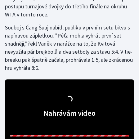
postupu turnajové dvojky do třetího finále na okruhu
WTA v tomto roce.
Gymnastika
Souboj s Čang Šuaj nabídl publiku v prvním setu bitvu s
Házená
napínavou zápletkou. "Péťa mohla vyhrát první set
snadněji," řekl Vaněk v narážce na to, že Kvitová
Jezdectví
nevyužila pár brejkbolů a dva setboly za stavu 5:4. V tie-
Judo
breaku pak špatně začala, prohrávala 1:5, ale zkrácenou
hru vyhrála 8:6.
Krasobruslení
Lezení
Lyže a snowboard
Nahrávám video
Moderní pětiboj
Motorsport