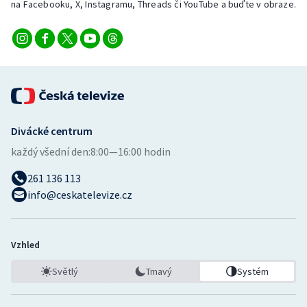
na Facebooku, X, Instagramu, Threads či YouTube a buďte v obraze.
Divácké centrum
každý všední den:
8:00—16:00 hodin
261 136 113
info@ceskatelevize.cz
Vzhled
Světlý
Tmavý
Systém