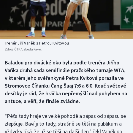
Baseball a softbal
Soutěže
Basketbal
Historické návraty
Biatlon
Aplikace ČT sport
Trenér Jiří Vaněk s Petrou Kvitovou
Boby a skeleton
AZ kvíz
Zdroj:
ČTK/Lebeda Pavel
Box
Baladou pro divácké oko byla podle trenéra Jiřího
Vaňka druhá sada semifinále pražského turnaje WTA,
Curling
v kterém jeho svěřenkyně Petra Kvitová porazila ve
Stromovce Číňanku Čang Šuaj 7:6 a 6:0. Kouč světové
Dostihy
desítky je rád, že hráčka nepřemýšlí nad pohybem na
antuce, a věří, že finále zvládne.
Florbal
"Péťa tady hraje ve velké pohodě a zápas od zápasu se
Futsal
zlepšuje. Baví ji to tady, strašně se těší na publikum a
vždycky říká, že už se těší na další den," řekl Vaněk po
Golf