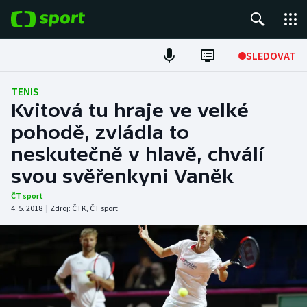
POPULÁRNÍ
SLEDOVAT
Fotbal
TENIS
Kvitová tu hraje ve velké
Hokej
pohodě, zvládla to
neskutečně v hlavě, chválí
Tenis
svou svěřenkyni Vaněk
Atletika
ČT sport
4. 5. 2018
|
Zdroj:
ČTK
,
ČT sport
Cyklistika
DALŠÍ SPORTY
Americký fotbal
NEPŘEHLÉDNĚTE