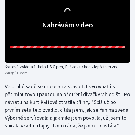
Olympijské hry
Nahrávám video
Parasport
Plavání
Plážový volejbal
Ragby
Kvitová zvládla 1. kolo US Open, Plíšková chce zlepšit servis
Zdroj:
ČT sport
Rychlobruslení
Ve druhé sadě se musela za stavu 1:1 vyrovnat i s
pětiminutovou pauzou na ošetření divačky v hledišti. Po
Rychlostní kanoistika
návratu na kurt Kvitová ztratila tři hry. "Spíš už po
prvním setu tělo zvadlo, cítila jsem, jak se Yanina zvedá.
Short track
Výborně servírovala a jakmile jsem povolila, už jsem to
Sportovní střelba
sbírala vzadu u lajny. Jsem ráda, že jsem to ustála."