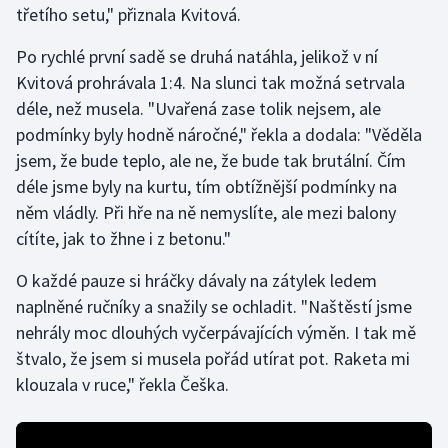
třetího setu," přiznala Kvitová.
Gymnastika
Po rychlé první sadě se druhá natáhla, jelikož v ní
Kvitová prohrávala 1:4. Na slunci tak možná setrvala
Házená
déle, než musela. "Uvařená zase tolik nejsem, ale
podmínky byly hodně náročné," řekla a dodala: "Věděla
Jezdectví
jsem, že bude teplo, ale ne, že bude tak brutální. Čím
déle jsme byly na kurtu, tím obtížnější podmínky na
Judo
něm vládly. Při hře na ně nemyslíte, ale mezi balony
cítíte, jak to žhne i z betonu."
Krasobruslení
O každé pauze si hráčky dávaly na zátylek ledem
Lezení
naplněné ručníky a snažily se ochladit. "Naštěstí jsme
nehrály moc dlouhých vyčerpávajících výměn. I tak mě
Lyže a snowboard
štvalo, že jsem si musela pořád utírat pot. Raketa mi
Moderní pětiboj
klouzala v ruce," řekla Češka.
Motorsport