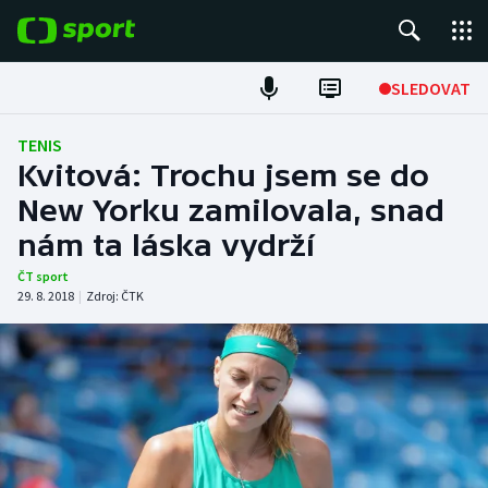
POPULÁRNÍ
SLEDOVAT
Fotbal
TENIS
Kvitová: Trochu jsem se do
Hokej
New Yorku zamilovala, snad
nám ta láska vydrží
Tenis
ČT sport
Atletika
29. 8. 2018
|
Zdroj:
ČTK
Cyklistika
DALŠÍ SPORTY
Americký fotbal
NEPŘEHLÉDNĚTE