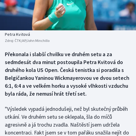
Baseball a softbal
Soutěže
Basketbal
Historické návraty
Biatlon
Aplikace ČT sport
Petra Kvitová
Zdroj:
ČTK/AP/John Minchillo
Boby a skeleton
AZ kvíz
Překonala i slabší chvilku ve druhém setu a za
sedmdesát dva minut postoupila Petra Kvitová do
Box
druhého kola US Open. Česká tenistka si poradila s
Curling
Belgičankou Yaninou Wickmayerovou ve dvou setech
6:1, 6:4 a ve velkém horku a vysoké vlhkosti vzduchu
Dostihy
byla ráda, že nemusí hrát třetí set.
Florbal
"Výsledek vypadá jednodušeji, než byl skutečný průběh
utkání. Ve druhém setu se oklepala, šla do míčů
Futsal
agresivně a já trochu zvadla. Naštěstí jsem udržela
koncentraci. Fakt jsem se v tom pařáku snažila nejít do
Golf