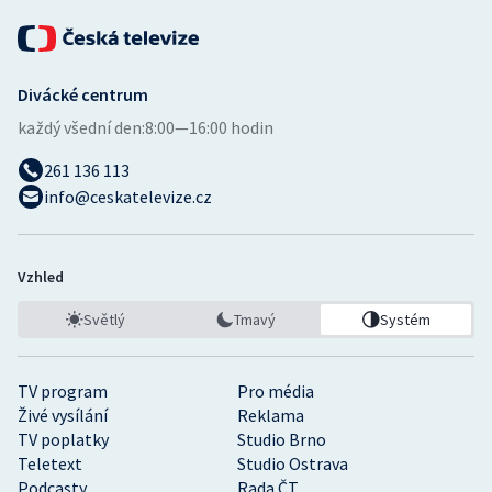
Divácké centrum
každý všední den:
8:00—16:00 hodin
261 136 113
info@ceskatelevize.cz
Vzhled
Světlý
Tmavý
Systém
TV program
Pro média
Živé vysílání
Reklama
TV poplatky
Studio Brno
Teletext
Studio Ostrava
Podcasty
Rada ČT