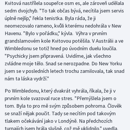
Kvitová nastřílela soupeřce osm es, ale zároveň udělala
Stolní tenis
sedm dvojchyb. "To tak občas bývá, necítila jsem servis
úplně nejlíp," řekla tenistka. Byla ráda, že ji
Triatlon
neomezovalo rameno, kvůli kterému nedohrála v New
Veslování
Havenu. "Bylo v pořádku," kývla. Výhra v prvním
grandslamovém kole Kvitovou potěšila. V Austrálii a ve
Vodní slalom
Wimbledonu se totiž hned po úvodním duelu loučila.
"Psychicky jsem připravená. Uvidíme, jak všechno
Volejbal
zvládne moje tělo. Snad se nerozpadne. Do New Yorku
jsem se v posledních letech trochu zamilovala, tak snad
Ostatní
nám ta láska vydrží."
Po Wimbledonu, který dvakrát vyhrála, říkala, že ji v
prvním kole svazoval ruce stres. "Přemýšlela jsem o
tom. Byla to pro mě svým způsobem pohroma. Člověk
se snaží nějak poučit. Tady se necítím pod takovým
tlakem očekávání jako v Londýně. Na předchozích
turnajích jsem hrála slušně, což mě uklidnilo," uvedla.