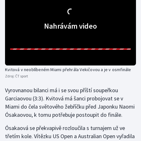
Olympijské hry
Nahrávám video
Parasport
Plavání
Plážový volejbal
Ragby
Kvitová v neoblíbeném Miami přehrála Vekičovou a je v osmfinále
Zdroj:
ČT sport
Rychlobruslení
Vyrovnanou bilanci má i se svou příští soupeřkou
Garciaovou (3:3). Kvitová má šanci probojovat se v
Rychlostní kanoistika
Miami do čela světového žebříčku před Japonku Naomi
Ósakaovou, k tomu potřebuje postoupit do finále.
Short track
Ósakaová se překvapivě rozloučila s turnajem už ve
Sportovní střelba
třetím kole. Vítězku US Open a Australian Open vyřadila