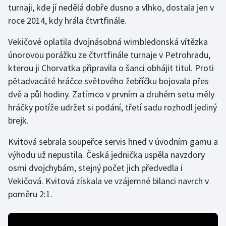
turnaji, kde jí nedělá dobře dusno a vlhko, dostala jen v
roce 2014, kdy hrála čtvrtfinále.
Gymnastika
Vekičové oplatila dvojnásobná wimbledonská vítězka
Házená
únorovou porážku ze čtvrtfinále turnaje v Petrohradu,
kterou ji Chorvatka připravila o šanci obhájit titul. Proti
Jezdectví
pětadvacáté hráčce světového žebříčku bojovala přes
dvě a půl hodiny. Zatímco v prvním a druhém setu měly
Judo
hráčky potíže udržet si podání, třetí sadu rozhodl jediný
brejk.
Krasobruslení
Kvitová sebrala soupeřce servis hned v úvodním gamu a
Lezení
výhodu už nepustila. Česká jednička uspěla navzdory
osmi dvojchybám, stejný počet jich předvedla i
Lyže a snowboard
Vekičová. Kvitová získala ve vzájemné bilanci navrch v
Moderní pětiboj
poměru 2:1.
Motorsport