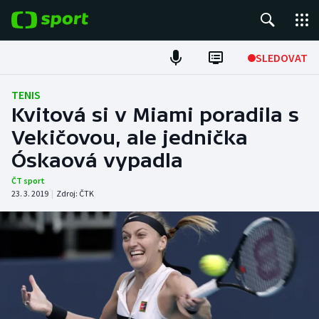
POPULÁRNÍ
SLEDOVAT
Fotbal
TENIS
Kvitová si v Miami poradila s
Hokej
Vekičovou, ale jednička
Óskaová vypadla
Tenis
ČT sport
Atletika
23. 3. 2019
|
Zdroj:
ČTK
Cyklistika
DALŠÍ SPORTY
Americký fotbal
NEPŘEHLÉDNĚTE