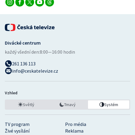
Divácké centrum
každý všední den:
8:00—16:00 hodin
261 136 113
info@ceskatelevize.cz
Vzhled
Světlý
Tmavý
Systém
TV program
Pro média
Živé vysílání
Reklama