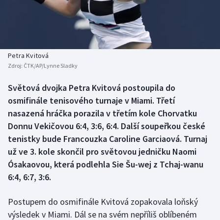
Baseball a softbal
Soutěže
Basketbal
Historické návraty
Biatlon
Aplikace ČT sport
Petra Kvitová
Zdroj:
ČTK/AP/Lynne Sladky
Boby a skeleton
AZ kvíz
Světová dvojka Petra Kvitová postoupila do
osmifinále tenisového turnaje v Miami. Třetí
Box
nasazená hráčka porazila v třetím kole Chorvatku
Curling
Donnu Vekičovou 6:4, 3:6, 6:4. Další soupeřkou české
tenistky bude Francouzka Caroline Garciaová. Turnaj
Dostihy
už ve 3. kole skončil pro světovou jedničku Naomi
Ósakaovou, která podlehla Sie Šu-wej z Tchaj-wanu
Florbal
6:4, 6:7, 3:6.
Futsal
Postupem do osmifinále Kvitová zopakovala loňský
výsledek v Miami. Dál se na svém nepříliš oblíbeném
Golf