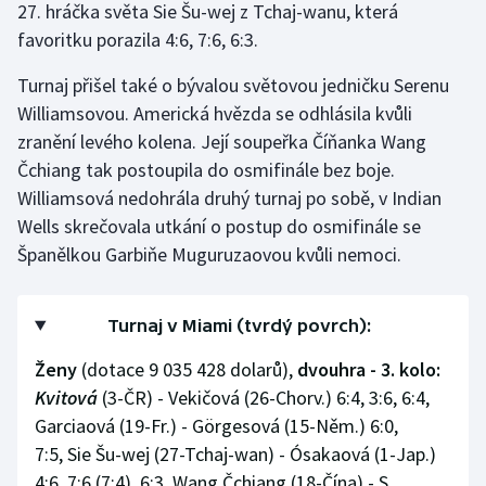
27. hráčka světa Sie Šu-wej z Tchaj-wanu, která
Stolní tenis
favoritku porazila 4:6, 7:6, 6:3.
Triatlon
Turnaj přišel také o bývalou světovou jedničku Serenu
Williamsovou. Americká hvězda se odhlásila kvůli
Veslování
zranění levého kolena. Její soupeřka Číňanka Wang
Čchiang tak postoupila do osmifinále bez boje.
Vodní slalom
Williamsová nedohrála druhý turnaj po sobě, v Indian
Volejbal
Wells skrečovala utkání o postup do osmifinále se
Španělkou Garbiňe Muguruzaovou kvůli nemoci.
Ostatní
Turnaj v Miami (tvrdý povrch):
Ženy
(dotace 9 035 428 dolarů),
dvouhra - 3. kolo:
Kvitová
(3-ČR) - Vekičová (26-Chorv.) 6:4, 3:6, 6:4,
Garciaová (19-Fr.) - Görgesová (15-Něm.) 6:0,
7:5, Sie Šu-wej (27-Tchaj-wan) - Ósakaová (1-Jap.)
4:6, 7:6 (7:4), 6:3, Wang Čchiang (18-Čína) - S.