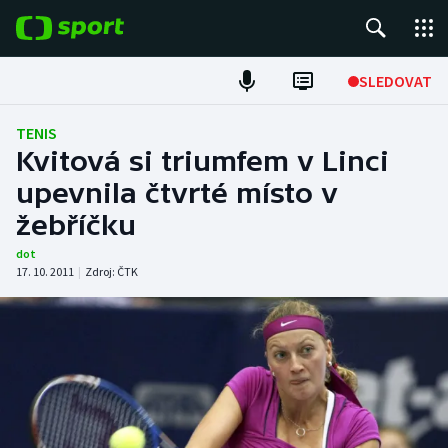
POPULÁRNÍ
SLEDOVAT
Fotbal
TENIS
Kvitová si triumfem v Linci
Hokej
upevnila čtvrté místo v
žebříčku
Tenis
dot
Atletika
17. 10. 2011
|
Zdroj:
ČTK
Cyklistika
DALŠÍ SPORTY
Americký fotbal
NEPŘEHLÉDNĚTE