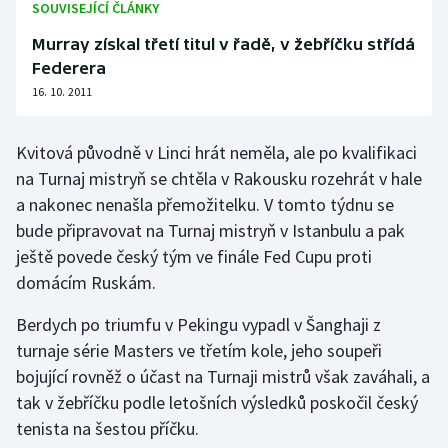
SOUVISEJÍCÍ ČLÁNKY
Olympijské hry
Murray získal třetí titul v řadě, v žebříčku střídá
Federera
Parasport
16. 10. 2011
Plavání
Kvitová původně v Linci hrát neměla, ale po kvalifikaci
Plážový volejbal
na Turnaj mistryň se chtěla v Rakousku rozehrát v hale
a nakonec nenašla přemožitelku. V tomto týdnu se
Ragby
bude připravovat na Turnaj mistryň v Istanbulu a pak
ještě povede český tým ve finále Fed Cupu proti
Rychlobruslení
domácím Ruskám.
Rychlostní kanoistika
Berdych po triumfu v Pekingu vypadl v Šanghaji z
turnaje série Masters ve třetím kole, jeho soupeři
Short track
bojující rovněž o účast na Turnaji mistrů však zaváhali, a
tak v žebříčku podle letošních výsledků poskočil český
Sportovní střelba
tenista na šestou příčku.