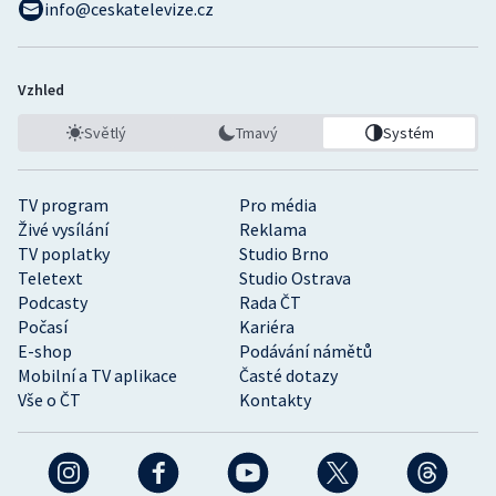
info@ceskatelevize.cz
Vzhled
Světlý
Tmavý
Systém
TV program
Pro média
Živé vysílání
Reklama
TV poplatky
Studio Brno
Teletext
Studio Ostrava
Podcasty
Rada ČT
Počasí
Kariéra
E-shop
Podávání námětů
Mobilní a TV aplikace
Časté dotazy
Vše o ČT
Kontakty