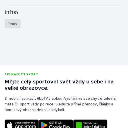
Stolní tenis
ŠTÍTKY
Triatlon
Tenis
Veslování
Vodní slalom
Volejbal
Ostatní
APLIKACE ČT SPORT
Mějte celý sportovní svět vždy u sebe i na
velké obrazovce.
S mobilní aplikací, HbbTV a apkou iVysílání ve své chytré televizi
máte ČT sport vždy po ruce. Sledujte přímé přenosy, články a
bonusový obsah kdekoli a kdykoli.