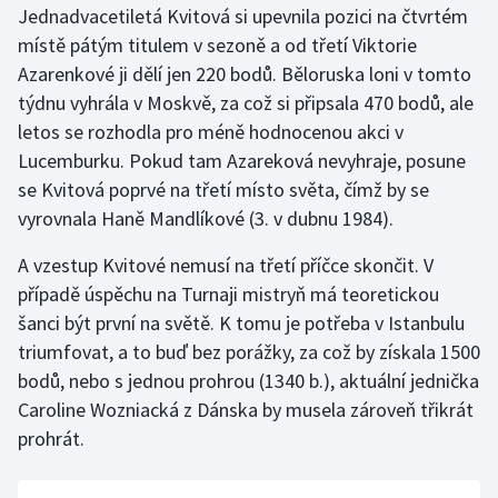
Jednadvacetiletá Kvitová si upevnila pozici na čtvrtém
místě pátým titulem v sezoně a od třetí Viktorie
Gymnastika
Azarenkové ji dělí jen 220 bodů. Běloruska loni v tomto
týdnu vyhrála v Moskvě, za což si připsala 470 bodů, ale
Házená
letos se rozhodla pro méně hodnocenou akci v
Jezdectví
Lucemburku. Pokud tam Azareková nevyhraje, posune
se Kvitová poprvé na třetí místo světa, čímž by se
Judo
vyrovnala Haně Mandlíkové (3. v dubnu 1984).
A vzestup Kvitové nemusí na třetí příčce skončit. V
Krasobruslení
případě úspěchu na Turnaji mistryň má teoretickou
Lezení
šanci být první na světě. K tomu je potřeba v Istanbulu
triumfovat, a to buď bez porážky, za což by získala 1500
Lyže a snowboard
bodů, nebo s jednou prohrou (1340 b.), aktuální jednička
Caroline Wozniacká z Dánska by musela zároveň třikrát
Moderní pětiboj
prohrát.
Motorsport