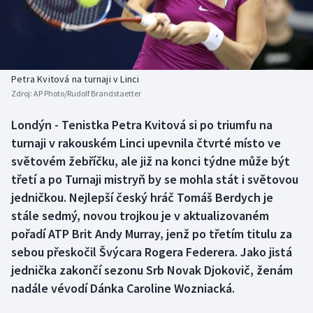
Baseball a softbal
Soutěže
Basketbal
Historické návraty
Biatlon
Aplikace ČT sport
Petra Kvitová na turnaji v Linci
Zdroj:
AP Photo/Rudolf Brandstaetter
Boby a skeleton
AZ kvíz
Londýn - Tenistka Petra Kvitová si po triumfu na
turnaji v rakouském Linci upevnila čtvrté místo ve
Box
světovém žebříčku, ale již na konci týdne může být
Curling
třetí a po Turnaji mistryň by se mohla stát i světovou
jedničkou. Nejlepší český hráč Tomáš Berdych je
Dostihy
stále sedmý, novou trojkou je v aktualizovaném
pořadí ATP Brit Andy Murray, jenž po třetím titulu za
Florbal
sebou přeskočil Švýcara Rogera Federera. Jako jistá
jednička zakončí sezonu Srb Novak Djokovič, ženám
Futsal
nadále vévodí Dánka Caroline Wozniacká.
Golf