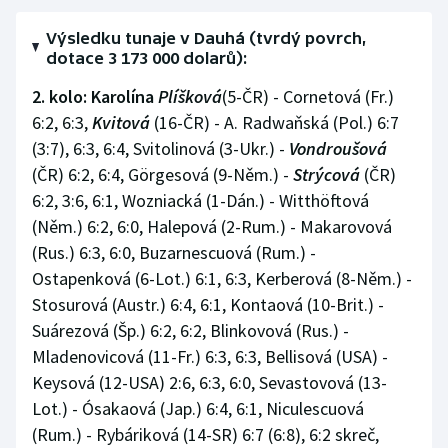
Výsledku tunaje v Dauhá (tvrdý povrch,
dotace 3 173 000 dolarů):
2. kolo: Karolína
Plíšková
(5-ČR) - Cornetová (Fr.)
6:2, 6:3,
Kvitová
(16-ČR) - A. Radwaňská (Pol.) 6:7
(3:7), 6:3, 6:4, Svitolinová (3-Ukr.) -
Vondroušová
(ČR) 6:2, 6:4, Görgesová (9-Něm.) -
Strýcová
(ČR)
6:2, 3:6, 6:1, Wozniacká (1-Dán.) - Witthöftová
(Něm.) 6:2, 6:0, Halepová (2-Rum.) - Makarovová
(Rus.) 6:3, 6:0, Buzarnescuová (Rum.) -
Ostapenková (6-Lot.) 6:1, 6:3, Kerberová (8-Něm.) -
Stosurová (Austr.) 6:4, 6:1, Kontaová (10-Brit.) -
Suárezová (Šp.) 6:2, 6:2, Blinkovová (Rus.) -
Mladenovicová (11-Fr.) 6:3, 6:3, Bellisová (USA) -
Keysová (12-USA) 2:6, 6:3, 6:0, Sevastovová (13-
Lot.) - Ósakaová (Jap.) 6:4, 6:1, Niculescuová
(Rum.) - Rybáriková (14-SR) 6:7 (6:8), 6:2 skreč,