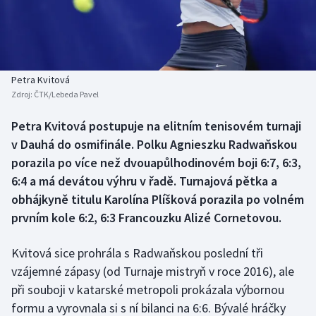
Baseball a softbal
Soutěže
Basketbal
Historické návraty
Biatlon
Aplikace ČT sport
Petra Kvitová
Zdroj:
ČTK/Lebeda Pavel
Boby a skeleton
AZ kvíz
Petra Kvitová postupuje na elitním tenisovém turnaji
v Dauhá do osmifinále. Polku Agnieszku Radwaňskou
Box
porazila po více než dvouapůlhodinovém boji 6:7, 6:3,
Curling
6:4 a má devátou výhru v řadě. Turnajová pětka a
obhájkyně titulu Karolína Plíšková porazila po volném
Dostihy
prvním kole 6:2, 6:3 Francouzku Alizé Cornetovou.
Florbal
Kvitová sice prohrála s Radwaňskou poslední tři
vzájemné zápasy (od Turnaje mistryň v roce 2016), ale
Futsal
při souboji v katarské metropoli prokázala výbornou
formu a vyrovnala si s ní bilanci na 6:6. Bývalé hráčky
Golf