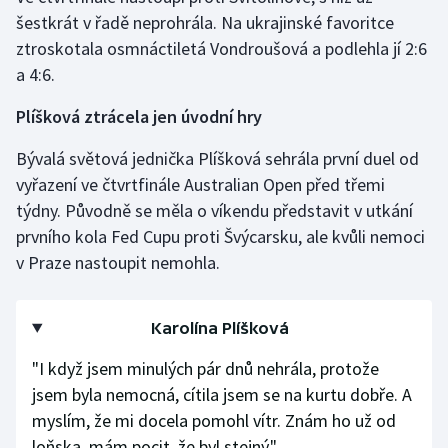
šestkrát v řadě neprohrála. Na ukrajinské favoritce
Olympijské hry
ztroskotala osmnáctiletá Vondroušová a podlehla jí 2:6
a 4:6.
Parasport
Plíšková ztrácela jen úvodní hry
Plavání
Bývalá světová jednička Plíšková sehrála první duel od
Plážový volejbal
vyřazení ve čtvrtfinále Australian Open před třemi
týdny. Původně se měla o víkendu představit v utkání
Ragby
prvního kola Fed Cupu proti Švýcarsku, ale kvůli nemoci
v Praze nastoupit nemohla.
Rychlobruslení
Rychlostní kanoistika
Karolína Plíšková
Short track
"I když jsem minulých pár dnů nehrála, protože
jsem byla nemocná, cítila jsem se na kurtu dobře. A
Sportovní střelba
myslím, že mi docela pomohl vítr. Znám ho už od
loňska, mám pocit, že byl stejný."