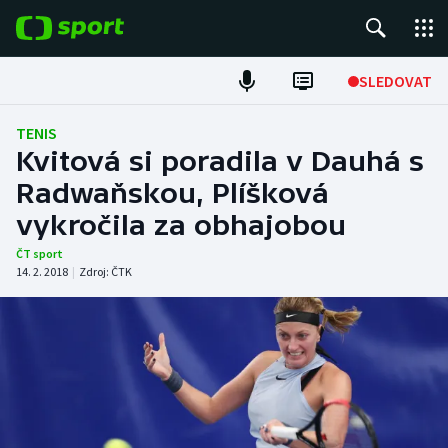
POPULÁRNÍ
SLEDOVAT
Fotbal
TENIS
Kvitová si poradila v Dauhá s
Hokej
Radwaňskou, Plíšková
vykročila za obhajobou
Tenis
ČT sport
Atletika
14. 2. 2018
|
Zdroj:
ČTK
Cyklistika
DALŠÍ SPORTY
Americký fotbal
NEPŘEHLÉDNĚTE