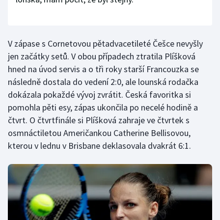
Stolní tenis
Triatlon
V zápase s Cornetovou pětadvacetileté Češce nevyšly
Veslování
jen začátky setů. V obou případech ztratila Plíšková
hned na úvod servis a o tři roky starší Francouzka se
Vodní slalom
následně dostala do vedení 2:0, ale lounská rodačka
dokázala pokaždé vývoj zvrátit. Česká favoritka si
Volejbal
pomohla pěti esy, zápas ukončila po necelé hodině a
čtvrt. O čtvrtfinále si Plíšková zahraje ve čtvrtek s
Ostatní
osmnáctiletou Američankou Catherine Bellisovou,
kterou v lednu v Brisbane deklasovala dvakrát 6:1.