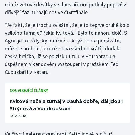
elitní světové desítky se dnes přitom potkaly poprvé v
dřívější fázi turnajů než ve čtvrtfinále.
Gymnastika
"Je fakt, že je trochu zvláštní, že je to teprve druhé kolo
Házená
velkého turnaje," řekla Kvitová. "Bylo to nahoru dolů. S
Agou je to vždycky obtížné - i když dobře podáváte,
Jezdectví
můžete prohrát, protože ona všechno vrátí," dodala
česká hráčka, jíž se po zisku titulu v Petrohradu a
Judo
úspěšném víkendovém vystoupení v pražském Fed
Cupu daří i v Kataru.
Krasobruslení
Lezení
SOUVISEJÍCÍ ČLÁNKY
Lyže a snowboard
Kvitová načala turnaj v Dauhá dobře, dál jdou i
Strýcová a Vondroušová
Moderní pětiboj
13. 2. 2018
Motorsport
Ve čtvrtfinále nastoupí proti Svitolinové, s níž už