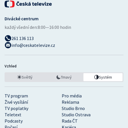
Divácké centrum
každý všední den:
8:00—16:00 hodin
261 136 113
info@ceskatelevize.cz
Vzhled
Světlý
Tmavý
Systém
TV program
Pro média
Živé vysílání
Reklama
TV poplatky
Studio Brno
Teletext
Studio Ostrava
Podcasty
Rada ČT
Počasí
Kariéra