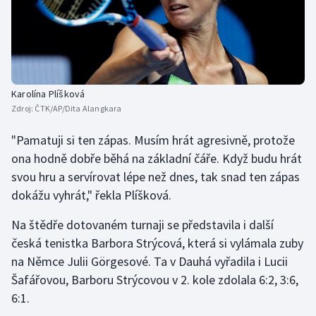
Karolína Plíšková
Zdroj:
ČTK/AP/Dita Alangkara
"Pamatuji si ten zápas. Musím hrát agresivně, protože
ona hodně dobře běhá na základní čáře. Když budu hrát
svou hru a servírovat lépe než dnes, tak snad ten zápas
dokážu vyhrát," řekla Plíšková.
Na štědře dotovaném turnaji se představila i další
česká tenistka Barbora Strýcová, která si vylámala zuby
na Němce Julii Görgesové. Ta v Dauhá vyřadila i Lucii
Šafářovou, Barboru Strýcovou v 2. kole zdolala 6:2, 3:6,
6:1.