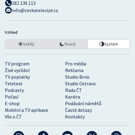
261 136 113
info@ceskatelevize.cz
Vzhled
Světlý
Tmavý
Systém
TV program
Pro média
Živé vysílání
Reklama
TV poplatky
Studio Brno
Teletext
Studio Ostrava
Podcasty
Rada ČT
Počasí
Kariéra
E-shop
Podávání námětů
Mobilní a TV aplikace
Časté dotazy
Vše o ČT
Kontakty