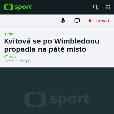
POPULÁRNÍ
SLEDOVAT
Fotbal
TENIS
Kvitová se po Wimbledonu
Hokej
propadla na páté místo
Tenis
ČT sport
13. 7. 2015
|
Zdroj:
ČTK
Atletika
Cyklistika
DALŠÍ SPORTY
Americký fotbal
NEPŘEHLÉDNĚTE