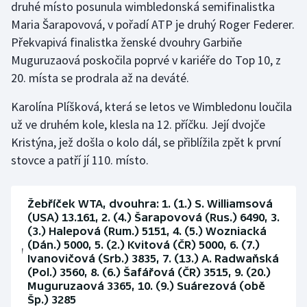
druhé místo posunula wimbledonská semifinalistka
Maria Šarapovová, v pořadí ATP je druhý Roger Federer.
Gymnastika
Překvapivá finalistka ženské dvouhry Garbiňe
Muguruzaová poskočila poprvé v kariéře do Top 10, z
Házená
20. místa se prodrala až na deváté.
Jezdectví
Karolína Plíšková, která se letos ve Wimbledonu loučila
už ve druhém kole, klesla na 12. příčku. Její dvojče
Judo
Kristýna, jež došla o kolo dál, se přiblížila zpět k první
stovce a patří jí 110. místo.
Krasobruslení
Lezení
Žebříček WTA, dvouhra: 1. (1.) S. Williamsová
(USA) 13.161, 2. (4.) Šarapovová (Rus.) 6490, 3.
Lyže a snowboard
(3.) Halepová (Rum.) 5151, 4. (5.) Wozniacká
(Dán.) 5000, 5. (2.) Kvitová (ČR) 5000, 6. (7.)
Ivanovičová (Srb.) 3835, 7. (13.) A. Radwaňská
Moderní pětiboj
(Pol.) 3560, 8. (6.) Šafářová (ČR) 3515, 9. (20.)
Muguruzaová 3365, 10. (9.) Suárezová (obě
Motorsport
Šp.) 3285