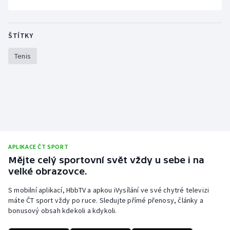
Stolní tenis
Triatlon
ŠTÍTKY
Tenis
Veslování
Vodní slalom
Volejbal
Ostatní
APLIKACE ČT SPORT
Mějte celý sportovní svět vždy u sebe i na
velké obrazovce.
S mobilní aplikací, HbbTV a apkou iVysílání ve své chytré televizi
máte ČT sport vždy po ruce. Sledujte přímé přenosy, články a
bonusový obsah kdekoli a kdykoli.