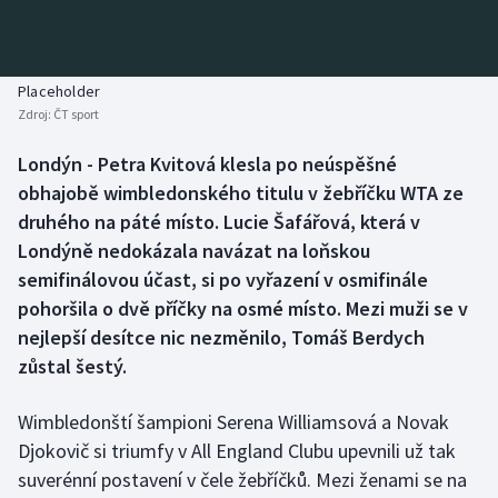
Baseball a softbal
Soutěže
Basketbal
Historické návraty
Placeholder
Zdroj:
ČT sport
Biatlon
Aplikace ČT sport
Londýn - Petra Kvitová klesla po neúspěšné
Boby a skeleton
AZ kvíz
obhajobě wimbledonského titulu v žebříčku WTA ze
druhého na páté místo. Lucie Šafářová, která v
Box
Londýně nedokázala navázat na loňskou
semifinálovou účast, si po vyřazení v osmifinále
Curling
pohoršila o dvě příčky na osmé místo. Mezi muži se v
nejlepší desítce nic nezměnilo, Tomáš Berdych
Dostihy
zůstal šestý.
Florbal
Wimbledonští šampioni Serena Williamsová a Novak
Futsal
Djokovič si triumfy v All England Clubu upevnili už tak
suverénní postavení v čele žebříčků. Mezi ženami se na
Golf