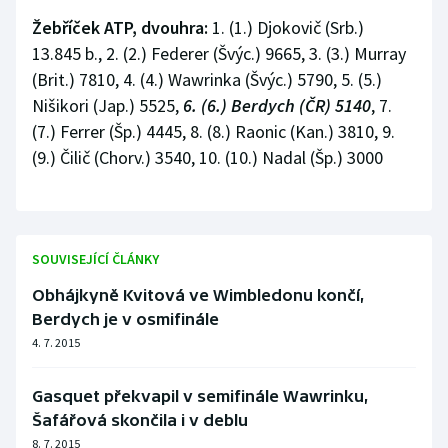
Žebříček ATP, dvouhra:
1. (1.) Djokovič (Srb.)
Olympijské hry
13.845 b., 2. (2.) Federer (Švýc.) 9665, 3. (3.) Murray
(Brit.) 7810, 4. (4.) Wawrinka (Švýc.) 5790, 5. (5.)
Parasport
Nišikori (Jap.) 5525,
6. (6.) Berdych (ČR) 5140
, 7.
Plavání
(7.) Ferrer (Šp.) 4445, 8. (8.) Raonic (Kan.) 3810, 9.
(9.) Čilič (Chorv.) 3540, 10. (10.) Nadal (Šp.) 3000
Plážový volejbal
Ragby
SOUVISEJÍCÍ ČLÁNKY
Rychlobruslení
Obhájkyně Kvitová ve Wimbledonu končí,
Rychlostní kanoistika
Berdych je v osmifinále
4. 7. 2015
Short track
Gasquet překvapil v semifinále Wawrinku,
Sportovní střelba
Šafářová skončila i v deblu
8. 7. 2015