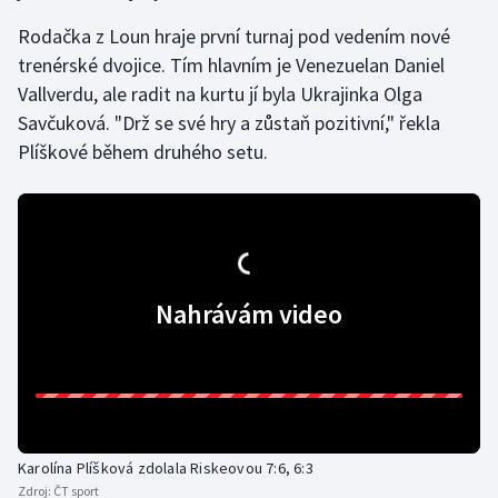
Stolní tenis
Rodačka z Loun hraje první turnaj pod vedením nové
trenérské dvojice. Tím hlavním je Venezuelan Daniel
Triatlon
Vallverdu, ale radit na kurtu jí byla Ukrajinka Olga
Savčuková. "Drž se své hry a zůstaň pozitivní," řekla
Veslování
Plíškové během druhého setu.
Vodní slalom
Volejbal
Ostatní
Nahrávám video
Karolína Plíšková zdolala Riskeovou 7:6, 6:3
Zdroj:
ČT sport