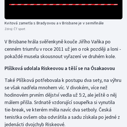
Olympijské hry
Parasport
Kvitová zametla s Bradyovou a v Brisbane je v semifinále
Zdroj:
ČT sport
Plavání
V Brisbane hrála svěřenkyně kouče Jiřího Vaňka po
cenném triumfu v roce 2011 už jen o rok později a loni -
Plážový volejbal
pokaždé musela skousnout vyřazení ve druhém kole.
Ragby
Plíšková udolala Riskeovou a těší se na Ósakaovou
Rychlobruslení
Také Plíšková potřebovala k postupu dva sety, na výhru
se však nadřela mnohem víc. V divokém, více než
Rychlostní kanoistika
hodinovém prvním dějství vedla už 5:2, ale ještě o něj
málem přišla. Srdnatě vzdorující soupeřka si vynutila
Short track
tie-break, ve kterém měla navíc dva setboly. Česká
tenistka ovšem oba odvrátila a sadu získala po jedné z
Sportovní střelba
jedenácti dvojchyb Riskeové.