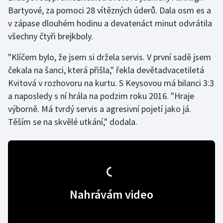
Bartyové, za pomoci 28 vítězných úderů. Dala osm es a
v zápase dlouhém hodinu a devatenáct minut odvrátila
Gymnastika
všechny čtyři brejkboly.
Házená
"Klíčem bylo, že jsem si držela servis. V první sadě jsem
čekala na šanci, která přišla," řekla devětadvacetiletá
Jezdectví
Kvitová v rozhovoru na kurtu. S Keysovou má bilanci 3:3
Judo
a naposledy s ní hrála na podzim roku 2016. "Hraje
výborně. Má tvrdý servis a agresivní pojetí jako já.
Krasobruslení
Těším se na skvělé utkání," dodala.
Lezení
Lyže a snowboard
Moderní pětiboj
Nahrávám video
Motorsport