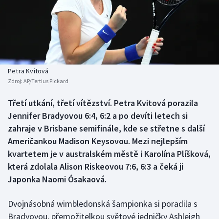
Baseball a softbal
Soutěže
Basketbal
Historické návraty
Biatlon
Aplikace ČT sport
Petra Kvitová
Boby a skeleton
AZ kvíz
Zdroj:
AP/Tertius Pickard
Box
Třetí utkání, třetí vítězství. Petra Kvitová porazila
Jennifer Bradyovou 6:4, 6:2 a po devíti letech si
Curling
zahraje v Brisbane semifinále, kde se střetne s další
Američankou Madison Keysovou. Mezi nejlepším
Dostihy
kvartetem je v australském městě i Karolína Plíšková,
která zdolala Alison Riskeovou 7:6, 6:3 a čeká ji
Florbal
Japonka Naomi Ósakaová.
Futsal
Dvojnásobná wimbledonská šampionka si poradila s
Bradyovou, přemožitelkou světové jedničky Ashleigh
Golf