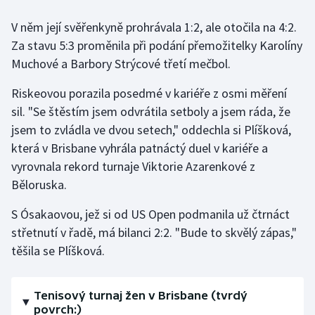
V něm její svěřenkyně prohrávala 1:2, ale otočila na 4:2.
Za stavu 5:3 proměnila při podání přemožitelky Karolíny
Muchové a Barbory Strýcové třetí mečbol.
Riskeovou porazila posedmé v kariéře z osmi měření
sil. "Se štěstím jsem odvrátila setboly a jsem ráda, že
jsem to zvládla ve dvou setech," oddechla si Plíšková,
která v Brisbane vyhrála patnáctý duel v kariéře a
vyrovnala rekord turnaje Viktorie Azarenkové z
Běloruska.
S Ósakaovou, jež si od US Open podmanila už čtrnáct
střetnutí v řadě, má bilanci 2:2. "Bude to skvělý zápas,"
těšila se Plíšková.
Tenisový turnaj žen v Brisbane (tvrdý
povrch:)