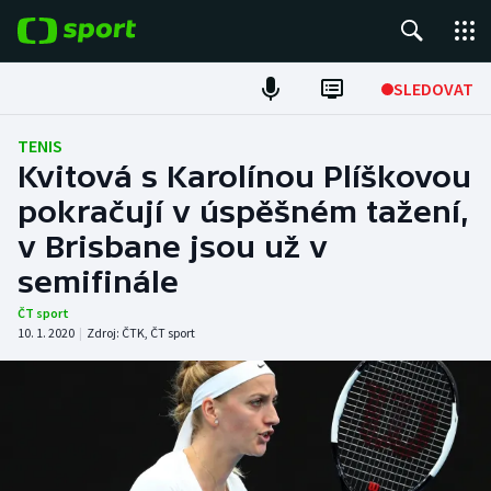
POPULÁRNÍ
SLEDOVAT
Fotbal
TENIS
Kvitová s Karolínou Plíškovou
Hokej
pokračují v úspěšném tažení,
v Brisbane jsou už v
Tenis
semifinále
Atletika
ČT sport
10. 1. 2020
|
Zdroj:
ČTK
,
ČT sport
Cyklistika
DALŠÍ SPORTY
Americký fotbal
NEPŘEHLÉDNĚTE