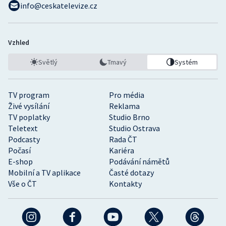
info@ceskatelevize.cz
Vzhled
Světlý
Tmavý
Systém
TV program
Pro média
Živé vysílání
Reklama
TV poplatky
Studio Brno
Teletext
Studio Ostrava
Podcasty
Rada ČT
Počasí
Kariéra
E-shop
Podávání námětů
Mobilní a TV aplikace
Časté dotazy
Vše o ČT
Kontakty