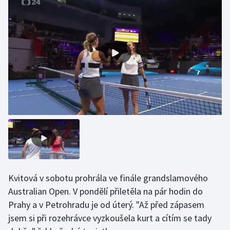
Olympijské hry
Parasport
Plavání
Plážový volejbal
Ragby
Rychlobruslení
Rychlostní kanoistika
Kvitová v sobotu prohrála ve finále grandslamového
Short track
Australian Open. V pondělí přiletěla na pár hodin do
Prahy a v Petrohradu je od úterý. "Až před zápasem
Sportovní střelba
jsem si při rozehrávce vyzkoušela kurt a cítím se tady