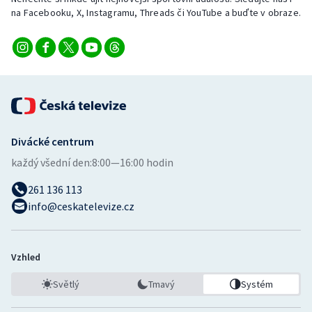
na Facebooku, X, Instagramu, Threads či YouTube a buďte v obraze.
Divácké centrum
každý všední den:
8:00—16:00 hodin
261 136 113
info@ceskatelevize.cz
Vzhled
Světlý
Tmavý
Systém