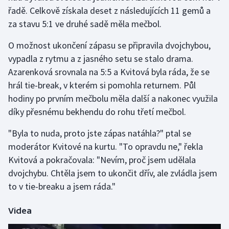
řadě. Celkově získala deset z následujících 11 gemů a
za stavu 5:1 ve druhé sadě měla mečbol.
Gymnastika
O možnost ukončení zápasu se připravila dvojchybou,
Házená
vypadla z rytmu a z jasného setu se stalo drama.
Azarenková srovnala na 5:5 a Kvitová byla ráda, že se
Jezdectví
hrál tie-break, v kterém si pomohla returnem. Půl
Judo
hodiny po prvním mečbolu měla další a nakonec využila
díky přesnému bekhendu do rohu třetí mečbol.
Krasobruslení
"Byla to nuda, proto jste zápas natáhla?" ptal se
moderátor Kvitové na kurtu. "To opravdu ne," řekla
Lezení
Kvitová a pokračovala: "Nevím, proč jsem udělala
Lyže a snowboard
dvojchybu. Chtěla jsem to ukončit dřív, ale zvládla jsem
to v tie-breaku a jsem ráda."
Moderní pětiboj
Videa
Motorsport