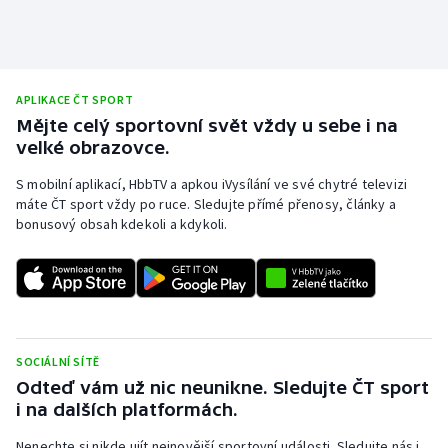
APLIKACE ČT SPORT
Mějte celý sportovní svět vždy u sebe i na
velké obrazovce.
S mobilní aplikací, HbbTV a apkou iVysílání ve své chytré televizi
máte ČT sport vždy po ruce. Sledujte přímé přenosy, články a
bonusový obsah kdekoli a kdykoli.
SOCIÁLNÍ SÍTĚ
Odteď vám už nic neunikne. Sledujte ČT sport
i na dalších platformách.
Nenechte si nikde ujít nejnovější sportovní události. Sledujte nás i