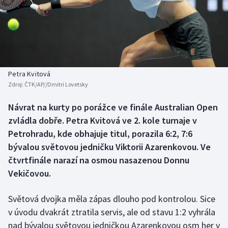
Baseball a softbal
Soutěže
Basketbal
Historické návraty
Biatlon
Aplikace ČT sport
Petra Kvitová
Boby a skeleton
AZ kvíz
Zdroj:
ČTK/AP//Dmitri Lovetsky
Box
Návrat na kurty po porážce ve finále Australian Open
zvládla dobře. Petra Kvitová ve 2. kole turnaje v
Curling
Petrohradu, kde obhajuje titul, porazila 6:2, 7:6
bývalou světovou jedničku Viktorii Azarenkovou. Ve
Dostihy
čtvrtfinále narazí na osmou nasazenou Donnu
Vekičovou.
Florbal
Světová dvojka měla zápas dlouho pod kontrolou. Sice
Futsal
v úvodu dvakrát ztratila servis, ale od stavu 1:2 vyhrála
nad bývalou světovou jedničkou Azarenkovou osm her v
Golf