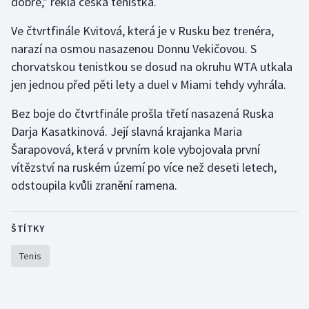
dobře," řekla česká tenistka.
Stolní tenis
Ve čtvrtfinále Kvitová, která je v Rusku bez trenéra,
Triatlon
narazí na osmou nasazenou Donnu Vekičovou. S
chorvatskou tenistkou se dosud na okruhu WTA utkala
Veslování
jen jednou před pěti lety a duel v Miami tehdy vyhrála.
Vodní slalom
Bez boje do čtvrtfinále prošla třetí nasazená Ruska
Darja Kasatkinová. Její slavná krajanka Maria
Volejbal
Šarapovová, která v prvním kole vybojovala první
vítězství na ruském území po více než deseti letech,
Ostatní
odstoupila kvůli zranění ramena.
ŠTÍTKY
Tenis