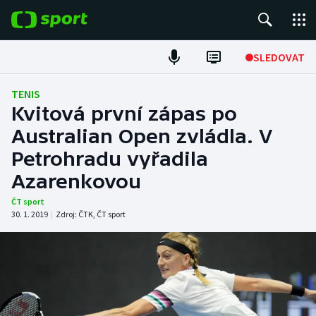
POPULÁRNÍ
SLEDOVAT
Fotbal
TENIS
Kvitová první zápas po
Hokej
Australian Open zvládla. V
Petrohradu vyřadila
Tenis
Azarenkovou
Atletika
ČT sport
30. 1. 2019
|
Zdroj:
ČTK
,
ČT sport
Cyklistika
DALŠÍ SPORTY
Americký fotbal
NEPŘEHLÉDNĚTE