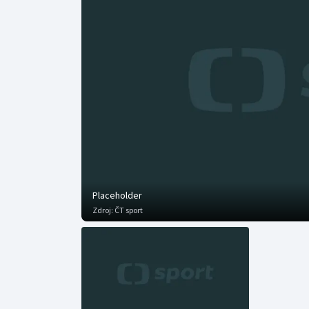
Curling
Dostihy
Florbal
Futsal
Golf
Gymnastika
Placeholder
Zdroj:
ČT sport