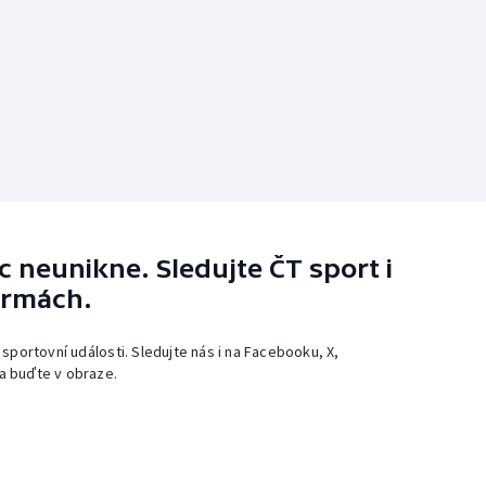
 neunikne. Sledujte ČT sport i
ormách.
 sportovní události. Sledujte nás i na Facebooku, X,
a buďte v obraze.