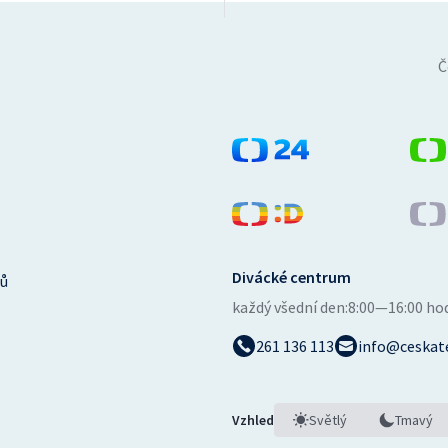
Č
Divácké centrum
ů
každý všední den:
8:00—16:00 ho
261 136 113
info@ceskate
Vzhled
Světlý
Tmavý