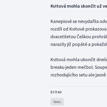
Kvitová mohla skončit už v
Kanepiové se nevydařila odv
rozdíl od Kvitové prokazova
dvacetiletou Češkou prohrála
narazily již popáté a pokaždé
Kvitová mohla ukončit dnešn
breaku jeden mečbol. Soupeř
rozhodujícího setu ale jasně
ŠTÍTKY
Tenis