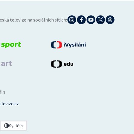
eská televize na sociálních sítích:
din
levize.cz
Systém