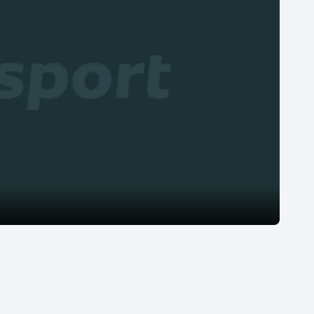
Moderní pětiboj
Triatlon
Motorsport
Veslování
Olympijské hry
Vodní slalom
Parasport
Volejbal
Plavání
Ostatní
Plážový volejbal