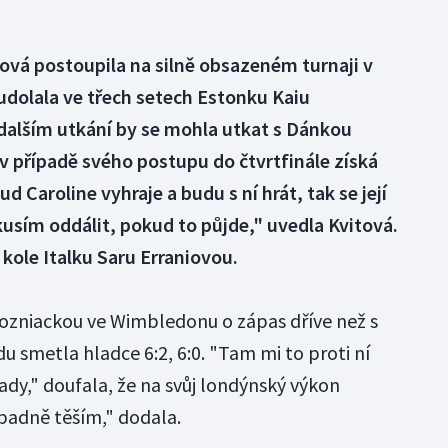
tová postoupila na silně obsazeném turnaji v
 udolala ve třech setech Estonku Kaiu
V dalším utkání by se mohla utkat s Dánkou
v případě svého postupu do čtvrtfinále získá
d Caroline vyhraje a budu s ní hrát, tak se její
usím oddálit, pokud to půjde," uvedla Kvitová.
 kole Italku Saru Erraniovou.
ozniackou ve Wimbledonu o zápas dříve než s
 smetla hladce 6:2, 6:0. "Tam mi to proti ní
tady," doufala, že na svůj londýnský výkon
padně těším," dodala.