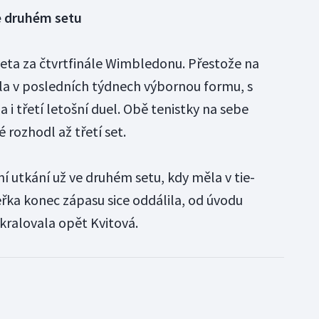
e druhém setu
eta za čtvrtfinále Wimbledonu. Přestože na
la v posledních týdnech výbornou formu, s
 i třetí letošní duel. Obě tenistky na sebe
 rozhodl až třetí set.
í utkání už ve druhém setu, kdy měla v tie-
ka konec zápasu sice oddálila, od úvodu
 kralovala opět Kvitová.