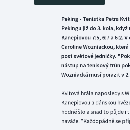
Peking - Tenistka Petra Kvi
Pekingu již do 3. kola, když
Kanepiovou 7:5, 6:7 a 6:2. 
Caroline Wozniackou, která 
post světové jedničky. "Poku
nástup na tenisový trůn pok
Wozniacká musí porazit v 2.
Kvitová hrála naposledy s W
Kanepiovou a dánskou hvězdu
hodně šlo a snad to půjde i 
naváže. "Každopádně se pří