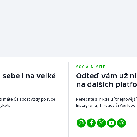
SOCIÁLNÍ SÍTĚ
 sebe i na velké
Odteď vám už nic
na dalších platf
izi máte ČT sport vždy po ruce.
Nenechte si nikde ujít nejnovější
ykoli.
Instagramu, Threads či YouTube 