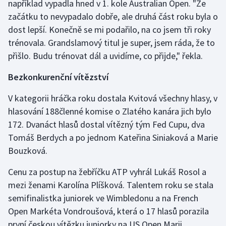
například vypadla hned v 1. kole Australian Open. "Ze
Olympijské hry
začátku to nevypadalo dobře, ale druhá část roku byla o
dost lepší. Konečně se mi podařilo, na co jsem tři roky
Parasport
trénovala. Grandslamový titul je super, jsem ráda, že to
přišlo. Budu trénovat dál a uvidíme, co přijde," řekla.
Plavání
Bezkonkurenční vítězství
Plážový volejbal
V kategorii hráčka roku dostala Kvitová všechny hlasy, v
hlasování 188členné komise o Zlatého kanára jich bylo
Ragby
172. Dvanáct hlasů dostal vítězný tým Fed Cupu, dva
Rychlobruslení
Tomáš Berdych a po jednom Kateřina Siniaková a Marie
Bouzková.
Rychlostní kanoistika
Cenu za postup na žebříčku ATP vyhrál Lukáš Rosol a
mezi ženami Karolína Plíšková. Talentem roku se stala
Short track
semifinalistka juniorek ve Wimbledonu a na French
Sportovní střelba
Open Markéta Vondroušová, která o 17 hlasů porazila
první českou vítězku juniorky na US Open Marii