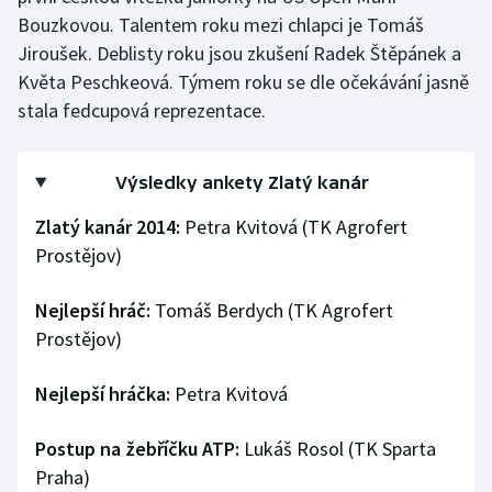
Stolní tenis
Bouzkovou. Talentem roku mezi chlapci je Tomáš
Jiroušek. Deblisty roku jsou zkušení Radek Štěpánek a
Triatlon
Květa Peschkeová. Týmem roku se dle očekávání jasně
stala fedcupová reprezentace.
Veslování
Vodní slalom
Výsledky ankety Zlatý kanár
Zlatý kanár 2014:
Petra Kvitová (TK Agrofert
Volejbal
Prostějov)
Ostatní
Nejlepší hráč:
Tomáš Berdych (TK Agrofert
Prostějov)
Nejlepší hráčka:
Petra Kvitová
Postup na žebříčku ATP:
Lukáš Rosol (TK Sparta
Praha)