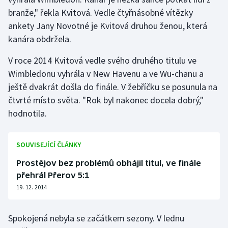
branže," řekla Kvitová. Vedle čtyřnásobné vítězky
Gymnastika
ankety Jany Novotné je Kvitová druhou ženou, která
kanára obdržela.
Házená
V roce 2014 Kvitová vedle svého druhého titulu ve
Jezdectví
Wimbledonu vyhrála v New Havenu a ve Wu-chanu a
ještě dvakrát došla do finále. V žebříčku se posunula na
Judo
čtvrté místo světa. "Rok byl nakonec docela dobrý,"
hodnotila.
Krasobruslení
SOUVISEJÍCÍ ČLÁNKY
Lezení
Prostějov bez problémů obhájil titul, ve finále
Lyže a snowboard
přehrál Přerov 5:1
19. 12. 2014
Moderní pětiboj
Spokojená nebyla se začátkem sezony. V lednu
Motorsport