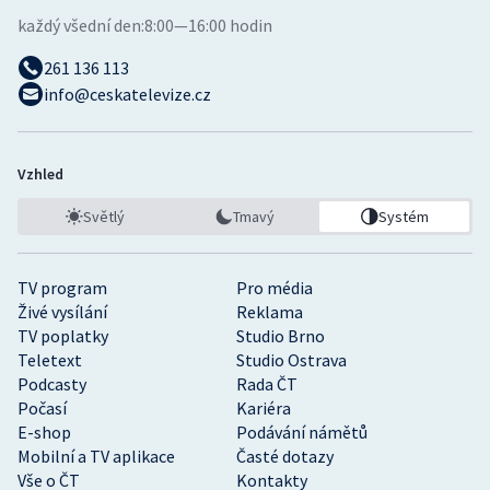
každý všední den:
8:00—16:00 hodin
261 136 113
info@ceskatelevize.cz
Vzhled
Světlý
Tmavý
Systém
TV program
Pro média
Živé vysílání
Reklama
TV poplatky
Studio Brno
Teletext
Studio Ostrava
Podcasty
Rada ČT
Počasí
Kariéra
E-shop
Podávání námětů
Mobilní a TV aplikace
Časté dotazy
Vše o ČT
Kontakty