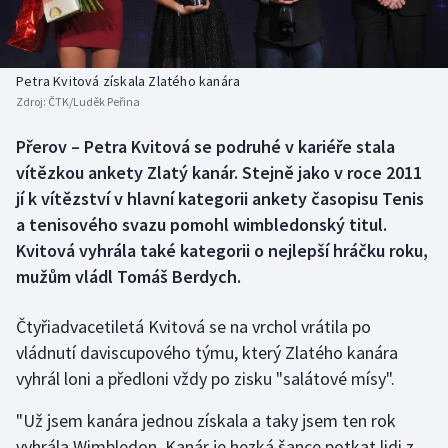
Baseball a softbal
Soutěže
Basketbal
Historické návraty
Petra Kvitová získala Zlatého kanára
Zdroj:
ČTK/Luděk Peřina
Biatlon
Aplikace ČT sport
Přerov – Petra Kvitová se podruhé v kariéře stala
Boby a skeleton
AZ kvíz
vítězkou ankety Zlatý kanár. Stejně jako v roce 2011
jí k vítězství v hlavní kategorii ankety časopisu Tenis
Box
a tenisového svazu pomohl wimbledonský titul.
Kvitová vyhrála také kategorii o nejlepší hráčku roku,
Curling
mužům vládl Tomáš Berdych.
Dostihy
Čtyřiadvacetiletá Kvitová se na vrchol vrátila po
Florbal
vládnutí daviscupového týmu, který Zlatého kanára
vyhrál loni a předloni vždy po zisku "salátové mísy".
Futsal
"Už jsem kanára jednou získala a taky jsem ten rok
vyhrála Wimbledon. Kanár je hezká šance potkat lidi z
Golf