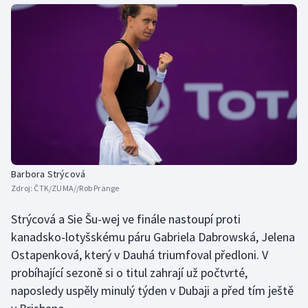
Stolní tenis
Triatlon
Veslování
Vodní slalom
Volejbal
Barbora Strýcová
Ostatní
Zdroj:
ČTK/ZUMA//Rob Prange
Strýcová a Sie Šu-wej ve finále nastoupí proti
kanadsko-lotyšskému páru Gabriela Dabrowská, Jelena
Ostapenková, který v Dauhá triumfoval předloni. V
probíhající sezoně si o titul zahrají už počtvrté,
naposledy uspěly minulý týden v Dubaji a před tím ještě