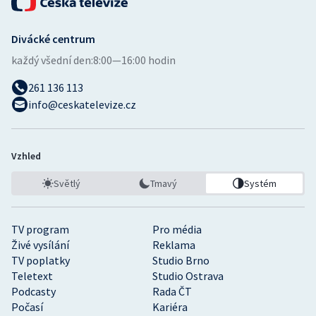
Divácké centrum
každý všední den:
8:00—16:00 hodin
261 136 113
info@ceskatelevize.cz
Vzhled
Světlý
Tmavý
Systém
TV program
Pro média
Živé vysílání
Reklama
TV poplatky
Studio Brno
Teletext
Studio Ostrava
Podcasty
Rada ČT
Počasí
Kariéra