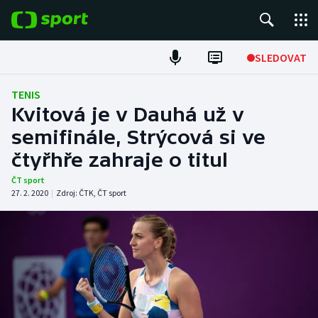
POPULÁRNÍ
SLEDOVAT
Fotbal
TENIS
Kvitová je v Dauhá už v
Hokej
semifinále, Strýcová si ve
čtyřhře zahraje o titul
Tenis
ČT sport
Atletika
27. 2. 2020
|
Zdroj:
ČTK
,
ČT sport
Cyklistika
DALŠÍ SPORTY
Americký fotbal
NEPŘEHLÉDNĚTE