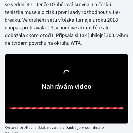
se vedení 4:1. Jenže Džabúrová srovnala a česká
tenistka musela o zisku první sady rozhodnout v tie-
Gymnastika
breaku. Ve druhém setu vítězka turnaje z roku 2018
naopak prohrávala 1:3, v bouřlivé atmosféře ale
Házená
dokázala skóre otočit. Připsala si tak jubilejní 300. výhru
Jezdectví
na tvrdém povrchu na okruhu WTA.
Judo
Krasobruslení
Nahrávám video
Lezení
Lyže a snowboard
Moderní pětiboj
Motorsport
Kvitová přetlačila Džábirovou a v Dauhá je v semifinále