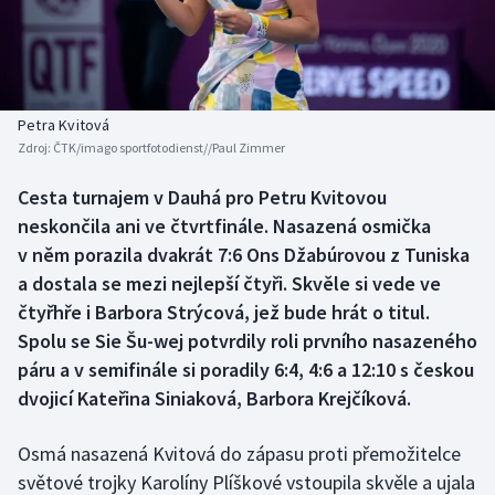
Baseball a softbal
Soutěže
Basketbal
Historické návraty
Biatlon
Aplikace ČT sport
Petra Kvitová
Zdroj:
ČTK/imago sportfotodienst//Paul Zimmer
Boby a skeleton
AZ kvíz
Cesta turnajem v Dauhá pro Petru Kvitovou
neskončila ani ve čtvrtfinále. Nasazená osmička
Box
v něm porazila dvakrát 7:6 Ons Džabúrovou z Tuniska
Curling
a dostala se mezi nejlepší čtyři. Skvěle si vede ve
čtyřhře i Barbora Strýcová, jež bude hrát o titul.
Dostihy
Spolu se Sie Šu-wej potvrdily roli prvního nasazeného
páru a v semifinále si poradily 6:4, 4:6 a 12:10 s českou
Florbal
dvojicí Kateřina Siniaková, Barbora Krejčíková.
Futsal
Osmá nasazená Kvitová do zápasu proti přemožitelce
světové trojky Karolíny Plíškové vstoupila skvěle a ujala
Golf