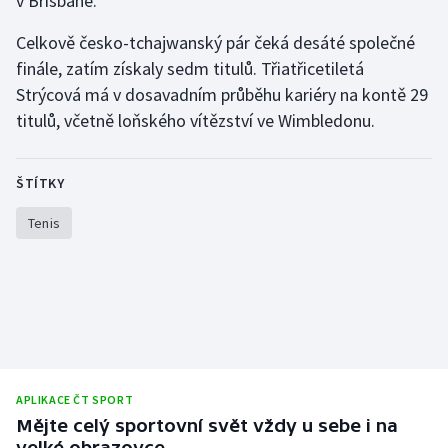
v Brisbane.
Celkově česko-tchajwanský pár čeká desáté společné
finále, zatím získaly sedm titulů. Třiatřicetiletá
Strýcová má v dosavadním průběhu kariéry na kontě 29
titulů, včetně loňského vítězství ve Wimbledonu.
ŠTÍTKY
Tenis
APLIKACE ČT SPORT
Mějte celý sportovní svět vždy u sebe i na
velké obrazovce.