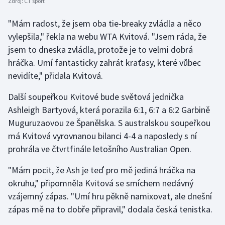
Zdroj:
ČT sport
Olympijské hry
"Mám radost, že jsem oba tie-breaky zvládla a něco
vylepšila," řekla na webu WTA Kvitová. "Jsem ráda, že
Parasport
jsem to dneska zvládla, protože je to velmi dobrá
hráčka. Umí fantasticky zahrát kraťasy, které vůbec
Plavání
nevidíte," přidala Kvitová.
Plážový volejbal
Další soupeřkou Kvitové bude světová jednička
Ashleigh Bartyová, která porazila 6:1, 6:7 a 6:2 Garbině
Ragby
Muguruzaovou ze Španělska. S australskou soupeřkou
má Kvitová vyrovnanou bilanci 4-4 a naposledy s ní
Rychlobruslení
prohrála ve čtvrtfinále letošního Australian Open.
Rychlostní kanoistika
"Mám pocit, že Ash je teď pro mě jediná hráčka na
okruhu," připomněla Kvitová se smíchem nedávný
Short track
vzájemný zápas. "Umí hru pěkně namixovat, ale dnešní
Sportovní střelba
zápas mě na to dobře připravil," dodala česká tenistka.