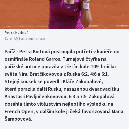
Baseball a softbal
Soutěže
Basketbal
Historické návraty
Biatlon
Aplikace ČT sport
Petra Kvitová
Zdroj:
AP/Bernat Armangue
Boby a skeleton
AZ kvíz
Paříž - Petra Kvitová postoupila potřetí v kariéře do
osmifinále Roland Garros. Turnajová čtyřka na
Box
pařížské antuce porazila v třetím kole 109. hráčku
Curling
světa Ninu Bratčikovovou z Ruska 6:2, 4:6 a 6:1.
Stejný kousek se povedl i Kláře Zakopalové,
Dostihy
která porazila další Rusku, nasazenou dvaadvacítku
Anastasii Pavljučenkovovou, 6:3 a 7:5. Zakopalová
Florbal
dosáhla tímto vítězstvím nejlepšího výsledku na
French Open, v dalším kole ji čeká favorizovaná Maria
Futsal
Šarapovová.
Golf