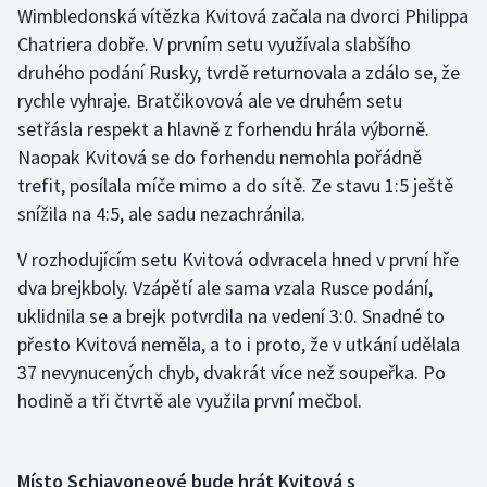
Wimbledonská vítězka Kvitová začala na dvorci Philippa
Chatriera dobře. V prvním setu využívala slabšího
Gymnastika
druhého podání Rusky, tvrdě returnovala a zdálo se, že
rychle vyhraje. Bratčikovová ale ve druhém setu
Házená
setřásla respekt a hlavně z forhendu hrála výborně.
Jezdectví
Naopak Kvitová se do forhendu nemohla pořádně
trefit, posílala míče mimo a do sítě. Ze stavu 1:5 ještě
Judo
snížila na 4:5, ale sadu nezachránila.
V rozhodujícím setu Kvitová odvracela hned v první hře
Krasobruslení
dva brejkboly. Vzápětí ale sama vzala Rusce podání,
Lezení
uklidnila se a brejk potvrdila na vedení 3:0. Snadné to
přesto Kvitová neměla, a to i proto, že v utkání udělala
Lyže a snowboard
37 nevynucených chyb, dvakrát více než soupeřka. Po
hodině a tři čtvrtě ale využila první mečbol.
Moderní pětiboj
Motorsport
Místo Schiavoneové bude hrát Kvitová s