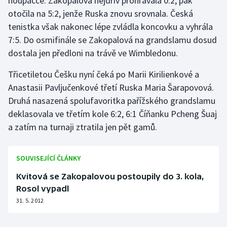
houpačce. Zakopalová nejdřív prohrávala 0:2, pak
otočila na 5:2, jenže Ruska znovu srovnala. Česká
tenistka však nakonec lépe zvládla koncovku a vyhrála
7:5. Do osmifinále se Zakopalová na grandslamu dosud
dostala jen předloni na trávě ve Wimbledonu.
Třicetiletou Češku nyní čeká po Marii Kirilienkové a
Anastasii Pavljučenkové třetí Ruska Maria Šarapovová.
Druhá nasazená spolufavoritka pařížského grandslamu
deklasovala ve třetím kole 6:2, 6:1 Číňanku Pcheng Šuaj
a zatím na turnaji ztratila jen pět gamů.
SOUVISEJÍCÍ ČLÁNKY
Kvitová se Zakopalovou postoupily do 3. kola,
Rosol vypadl
31. 5. 2012