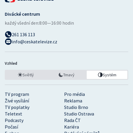
Divácké centrum
každý všední den:
8:00—16:00 hodin
261 136 113
info@ceskatelevize.cz
Vzhled
Světlý
Tmavý
Systém
TV program
Pro média
Živé vysílání
Reklama
TV poplatky
Studio Brno
Teletext
Studio Ostrava
Podcasty
Rada ČT
Počasí
Kariéra