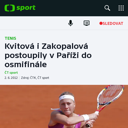
POPULÁRNÍ
SLEDOVAT
Fotbal
TENIS
Kvitová i Zakopalová
Hokej
postoupily v Paříži do
osmifinále
Tenis
ČT sport
Atletika
2. 6. 2012
|
Zdroj:
ČTK
,
ČT sport
Cyklistika
DALŠÍ SPORTY
Americký fotbal
NEPŘEHLÉDNĚTE