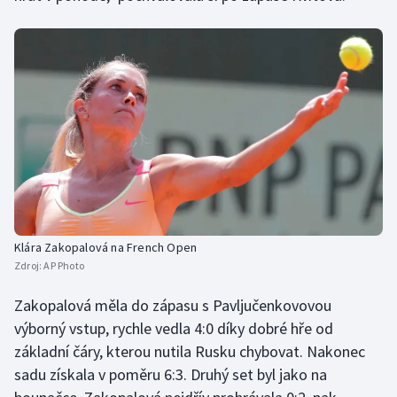
Stolní tenis
Triatlon
Veslování
Vodní slalom
Volejbal
Ostatní
Klára Zakopalová na French Open
Zdroj:
AP Photo
Zakopalová měla do zápasu s Pavljučenkovovou
výborný vstup, rychle vedla 4:0 díky dobré hře od
základní čáry, kterou nutila Rusku chybovat. Nakonec
sadu získala v poměru 6:3. Druhý set byl jako na