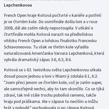
Lepchenkovou
Olympijské hry
French Open hraje Kvitová počtvrté v kariéře a potřetí
Parasport
je ve čtvrtém kole. Do osmifinále došla loni a v roce
2008, dál ale zatím nikdy nepostoupila. V utkání o
Plavání
čtvrtfinále mohla Kvitová narazit na předloňskou
vítězku French Open a loňskou finalistku Francesku
Plážový volejbal
Schiavoneovou. Tu však ve třetím kole vyřadila
naturalizovaná Američanka Varvara Lepchenková, která
Ragby
vyhrála dramatický zápas 3:6, 6:3, 8:6.
Rychlobruslení
Kvitová se s 63. tenistkou světa Lepchenkovou utkala
dosud pouze jednou a loni v Miami ji zdolala 6:1, 6:2.
Rychlostní kanoistika
"Jsem přeci jenom ve čtvrtém kole, což je zatím super,
ale samozřejmě nechci, aby to tam skončilo. Co se týká
Short track
zdraví, tak mě stále trochu pobolívá rameno, takže
Sportovní střelba
hraju pod práškama. Ale v zápase to necítím a můžu
hrát v pohodě," pochvalovala si po zápase Kvitová.