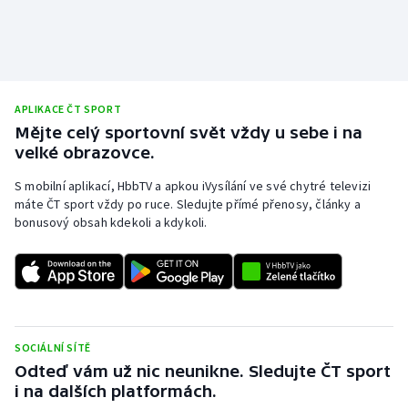
Stolní tenis
Triatlon
Veslování
APLIKACE ČT SPORT
Mějte celý sportovní svět vždy u sebe i na
Vodní slalom
velké obrazovce.
S mobilní aplikací, HbbTV a apkou iVysílání ve své chytré televizi
Volejbal
máte ČT sport vždy po ruce. Sledujte přímé přenosy, články a
bonusový obsah kdekoli a kdykoli.
Ostatní
SOCIÁLNÍ SÍTĚ
Odteď vám už nic neunikne. Sledujte ČT sport
i na dalších platformách.