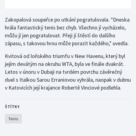
Olympijské hry
Zakopalová soupeřce po utkání pogratulovala. "Dneska
Parasport
hrála fantastický tenis bez chyb. Všechno jí vycházelo,
můžu jí jen pogratulovat. Přeji jí štěstí do dalšího
Plavání
zápasu, s takovou hrou může porazit každého," uvedla.
Plážový volejbal
Kvitová od loňského triumfu v New Havenu, který byl
jejím devátým na okruhu WTA, byla ve finále dvakrát.
Ragby
Letos v únoru v Dubaji na tvrdém povrchu závěrečný
duel s Italkou Sarou Erraniovou vyhrála, naopak v dubnu
Rychlobruslení
v Katovicích její krajance Robertě Vinciové podlehla.
Rychlostní kanoistika
ŠTÍTKY
Short track
Tenis
Sportovní střelba