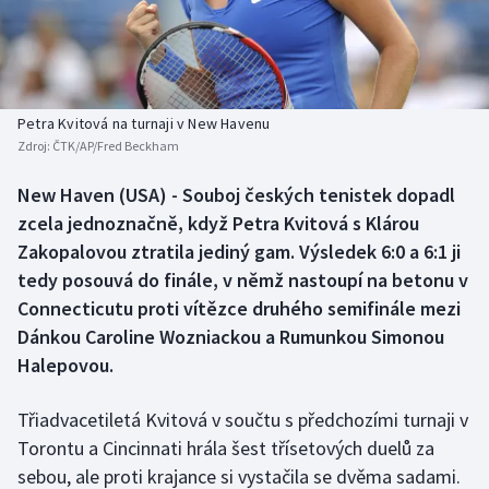
Baseball a softbal
Soutěže
Basketbal
Historické návraty
Biatlon
Aplikace ČT sport
Petra Kvitová na turnaji v New Havenu
Zdroj:
ČTK/AP/Fred Beckham
Boby a skeleton
AZ kvíz
New Haven (USA) - Souboj českých tenistek dopadl
zcela jednoznačně, když Petra Kvitová s Klárou
Box
Zakopalovou ztratila jediný gam. Výsledek 6:0 a 6:1 ji
Curling
tedy posouvá do finále, v němž nastoupí na betonu v
Connecticutu proti vítězce druhého semifinále mezi
Dostihy
Dánkou Caroline Wozniackou a Rumunkou Simonou
Halepovou.
Florbal
Třiadvacetiletá Kvitová v součtu s předchozími turnaji v
Futsal
Torontu a Cincinnati hrála šest třísetových duelů za
sebou, ale proti krajance si vystačila se dvěma sadami.
Golf