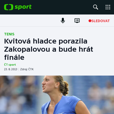
POPULÁRNÍ
SLEDOVAT
Fotbal
TENIS
Kvitová hladce porazila
Hokej
Zakopalovou a bude hrát
finále
Tenis
ČT sport
Atletika
23. 8. 2013
|
Zdroj:
ČTK
Cyklistika
DALŠÍ SPORTY
Americký fotbal
NEPŘEHLÉDNĚTE