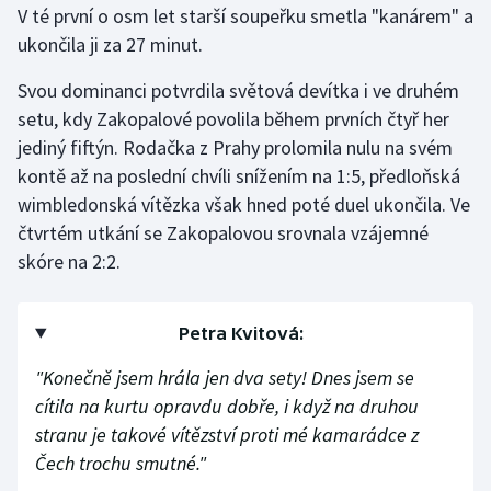
V té první o osm let starší soupeřku smetla "kanárem" a
ukončila ji za 27 minut.
Gymnastika
Svou dominanci potvrdila světová devítka i ve druhém
Házená
setu, kdy Zakopalové povolila během prvních čtyř her
jediný fiftýn. Rodačka z Prahy prolomila nulu na svém
Jezdectví
kontě až na poslední chvíli snížením na 1:5, předloňská
wimbledonská vítězka však hned poté duel ukončila. Ve
Judo
čtvrtém utkání se Zakopalovou srovnala vzájemné
skóre na 2:2.
Krasobruslení
Lezení
Petra Kvitová:
Lyže a snowboard
"Konečně jsem hrála jen dva sety! Dnes jsem se
cítila na kurtu opravdu dobře, i když na druhou
Moderní pětiboj
stranu je takové vítězství proti mé kamarádce z
Čech trochu smutné."
Motorsport