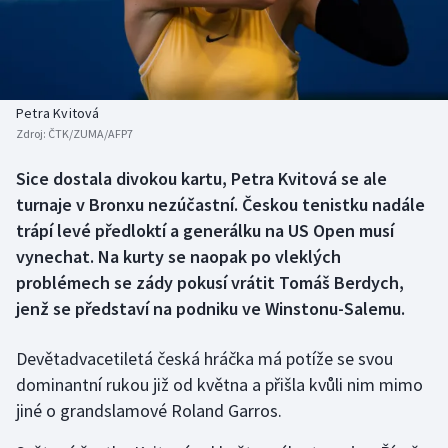
Baseball a softbal
Soutěže
Basketbal
Historické návraty
Biatlon
Aplikace ČT sport
Petra Kvitová
Zdroj:
ČTK/ZUMA/AFP7
Boby a skeleton
AZ kvíz
Sice dostala divokou kartu, Petra Kvitová se ale
turnaje v Bronxu nezúčastní. Českou tenistku nadále
Box
trápí levé předloktí a generálku na US Open musí
Curling
vynechat. Na kurty se naopak po vleklých
problémech se zády pokusí vrátit Tomáš Berdych,
Dostihy
jenž se představí na podniku ve Winstonu-Salemu.
Florbal
Devětadvacetiletá česká hráčka má potíže se svou
dominantní rukou již od května a přišla kvůli nim mimo
Futsal
jiné o grandslamové Roland Garros.
Golf