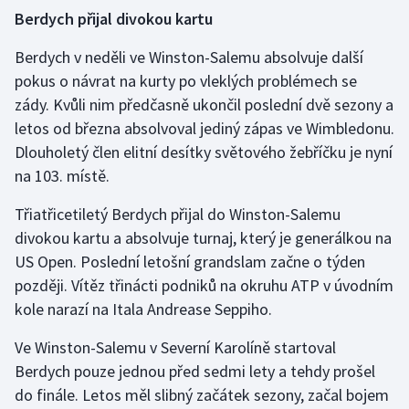
Berdych přijal divokou kartu
Olympijské hry
Berdych v neděli ve Winston-Salemu absolvuje další
Parasport
pokus o návrat na kurty po vleklých problémech se
zády. Kvůli nim předčasně ukončil poslední dvě sezony a
Plavání
letos od března absolvoval jediný zápas ve Wimbledonu.
Dlouholetý člen elitní desítky světového žebříčku je nyní
Plážový volejbal
na 103. místě.
Ragby
Třiatřicetiletý Berdych přijal do Winston-Salemu
divokou kartu a absolvuje turnaj, který je generálkou na
Rychlobruslení
US Open. Poslední letošní grandslam začne o týden
později. Vítěz třinácti podniků na okruhu ATP v úvodním
Rychlostní kanoistika
kole narazí na Itala Andrease Seppiho.
Short track
Ve Winston-Salemu v Severní Karolíně startoval
Berdych pouze jednou před sedmi lety a tehdy prošel
Sportovní střelba
do finále. Letos měl slibný začátek sezony, začal bojem