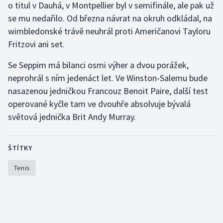
o titul v Dauhá, v Montpellier byl v semifinále, ale pak už
Stolní tenis
se mu nedařilo. Od března návrat na okruh odkládal, na
wimbledonské trávě neuhrál proti Američanovi Tayloru
Triatlon
Fritzovi ani set.
Veslování
Se Seppim má bilanci osmi výher a dvou porážek,
neprohrál s ním jedenáct let. Ve Winston-Salemu bude
Vodní slalom
nasazenou jedničkou Francouz Benoit Paire, další test
Volejbal
operované kyčle tam ve dvouhře absolvuje bývalá
světová jednička Brit Andy Murray.
Ostatní
ŠTÍTKY
Tenis