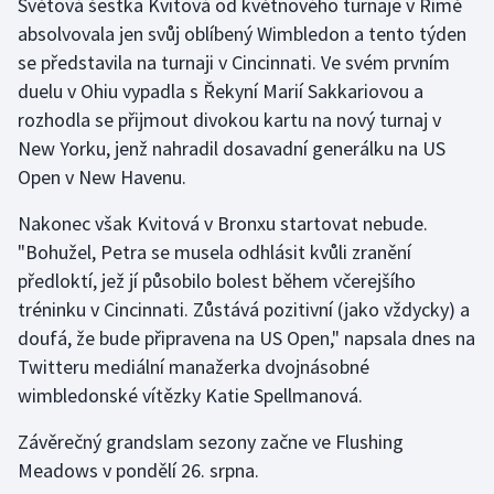
Světová šestka Kvitová od květnového turnaje v Římě
absolvovala jen svůj oblíbený Wimbledon a tento týden
Gymnastika
se představila na turnaji v Cincinnati. Ve svém prvním
duelu v Ohiu vypadla s Řekyní Marií Sakkariovou a
Házená
rozhodla se přijmout divokou kartu na nový turnaj v
New Yorku, jenž nahradil dosavadní generálku na US
Jezdectví
Open v New Havenu.
Judo
Nakonec však Kvitová v Bronxu startovat nebude.
"Bohužel, Petra se musela odhlásit kvůli zranění
Krasobruslení
předloktí, jež jí působilo bolest během včerejšího
tréninku v Cincinnati. Zůstává pozitivní (jako vždycky) a
Lezení
doufá, že bude připravena na US Open," napsala dnes na
Twitteru mediální manažerka dvojnásobné
Lyže a snowboard
wimbledonské vítězky Katie Spellmanová.
Moderní pětiboj
Závěrečný grandslam sezony začne ve Flushing
Meadows v pondělí 26. srpna.
Motorsport