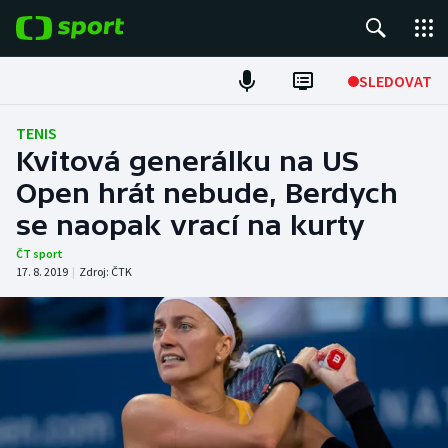
POPULÁRNÍ
SLEDOVAT
Fotbal
TENIS
Kvitová generálku na US
Hokej
Open hrát nebude, Berdych
se naopak vrací na kurty
Tenis
ČT sport
Atletika
17. 8. 2019
|
Zdroj:
ČTK
Cyklistika
DALŠÍ SPORTY
Americký fotbal
NEPŘEHLÉDNĚTE