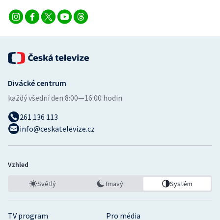
Divácké centrum
každý všední den:
8:00—16:00 hodin
261 136 113
info@ceskatelevize.cz
Vzhled
Světlý
Tmavý
Systém
TV program
Pro média