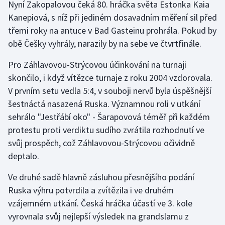
Nyní Zakopalovou čeká 80. hráčka světa Estonka Kaia
Stolní tenis
Kanepiová, s níž při jediném dosavadním měření sil před
třemi roky na antuce v Bad Gasteinu prohrála. Pokud by
Triatlon
obě Češky vyhrály, narazily by na sebe ve čtvrtfinále.
Veslování
Pro Záhlavovou-Strýcovou účinkování na turnaji
skončilo, i když vítězce turnaje z roku 2004 vzdorovala.
Vodní slalom
V prvním setu vedla 5:4, v souboji nervů byla úspěšnější
šestnáctá nasazená Ruska. Významnou roli v utkání
Volejbal
sehrálo "Jestřábí oko" - Šarapovová téměř při každém
Ostatní
protestu proti verdiktu sudího zvrátila rozhodnutí ve
svůj prospěch, což Záhlavovou-Strýcovou očividně
deptalo.
Ve druhé sadě hlavně zásluhou přesnějšího podání
Ruska výhru potvrdila a zvítězila i ve druhém
vzájemném utkání. Česká hráčka účastí ve 3. kole
vyrovnala svůj nejlepší výsledek na grandslamu z