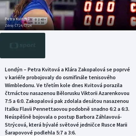
Baseball a softbal
Soutěže
Basketbal
Historické návraty
Petra Kvitová
Zdroj:
ČT24/ČT24
Biatlon
Aplikace ČT sport
Boby a skeleton
AZ kvíz
Box
Londýn – Petra Kvitová a Klára Zakopalová se poprvé
v kariéře probojovaly do osmifinále tenisového
Curling
Wimbledonu. Ve třetím kole dnes Kvitová porazila
Dostihy
čtrnáctou nasazenou Bělorusku Viktorii Azarenkovou
7:5 a 6:0. Zakopalová pak zdolala desátou nasazenou
Florbal
Italku Flavii Pennettaovou podobně snadno 6:2 a 6:3.
Neúspěšně bojovala o postup Barbora Záhlavová-
Futsal
Strýcová, která bývalé světové jedničce Rusce Marii
Šarapovové podlehla 5:7 a 3:6.
Golf