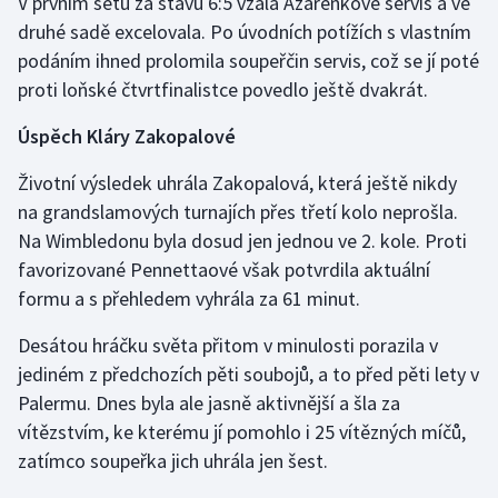
V prvním setu za stavu 6:5 vzala Azarenkové servis a ve
druhé sadě excelovala. Po úvodních potížích s vlastním
Olympijské hry
podáním ihned prolomila soupeřčin servis, což se jí poté
Parasport
proti loňské čtvrtfinalistce povedlo ještě dvakrát.
Úspěch Kláry Zakopalové
Plavání
Životní výsledek uhrála Zakopalová, která ještě nikdy
Plážový volejbal
na grandslamových turnajích přes třetí kolo neprošla.
Na Wimbledonu byla dosud jen jednou ve 2. kole. Proti
Ragby
favorizované Pennettaové však potvrdila aktuální
formu a s přehledem vyhrála za 61 minut.
Rychlobruslení
Desátou hráčku světa přitom v minulosti porazila v
Rychlostní kanoistika
jediném z předchozích pěti soubojů, a to před pěti lety v
Palermu. Dnes byla ale jasně aktivnější a šla za
Short track
vítězstvím, ke kterému jí pomohlo i 25 vítězných míčů,
zatímco soupeřka jich uhrála jen šest.
Sportovní střelba