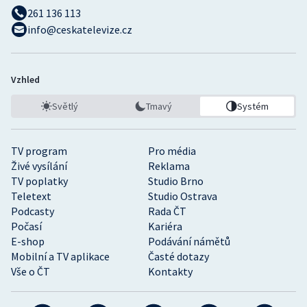
261 136 113
info@ceskatelevize.cz
Vzhled
Světlý
Tmavý
Systém
TV program
Pro média
Živé vysílání
Reklama
TV poplatky
Studio Brno
Teletext
Studio Ostrava
Podcasty
Rada ČT
Počasí
Kariéra
E-shop
Podávání námětů
Mobilní a TV aplikace
Časté dotazy
Vše o ČT
Kontakty