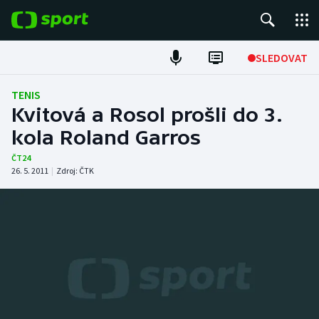
POPULÁRNÍ
SLEDOVAT
Fotbal
TENIS
Kvitová a Rosol prošli do 3.
Hokej
kola Roland Garros
Tenis
ČT24
26. 5. 2011
|
Zdroj:
ČTK
Atletika
Cyklistika
DALŠÍ SPORTY
Americký fotbal
NEPŘEHLÉDNĚTE