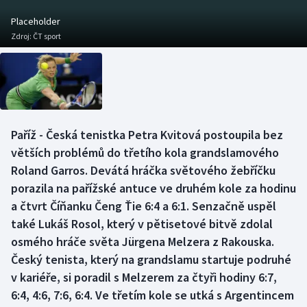
Baseball a softbal
Soutěže
Placeholder
Zdroj:
ČT sport
Basketbal
Historické návraty
Biatlon
Aplikace ČT sport
Boby a skeleton
AZ kvíz
Paříž - Česká tenistka Petra Kvitová postoupila bez
Box
větších problémů do třetího kola grandslamového
Roland Garros. Devátá hráčka světového žebříčku
Curling
porazila na pařížské antuce ve druhém kole za hodinu
a čtvrt Číňanku Čeng Ťie 6:4 a 6:1. Senzačně uspěl
Dostihy
také Lukáš Rosol, který v pětisetové bitvě zdolal
Florbal
osmého hráče světa Jürgena Melzera z Rakouska.
Český tenista, který na grandslamu startuje podruhé
Futsal
v kariéře, si poradil s Melzerem za čtyři hodiny 6:7,
6:4, 4:6, 7:6, 6:4. Ve třetím kole se utká s Argentincem
Golf