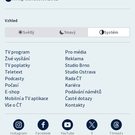
Vzhled
Světlý
Tmavý
Systém
TV program
Pro média
Živé vysílání
Reklama
TV poplatky
Studio Brno
Teletext
Studio Ostrava
Podcasty
Rada ČT
Počasí
Kariéra
E-shop
Podávání námětů
Mobilní a TV aplikace
Časté dotazy
Vše o ČT
Kontakty
Instagram
Facebook
YouTube
X
Threads