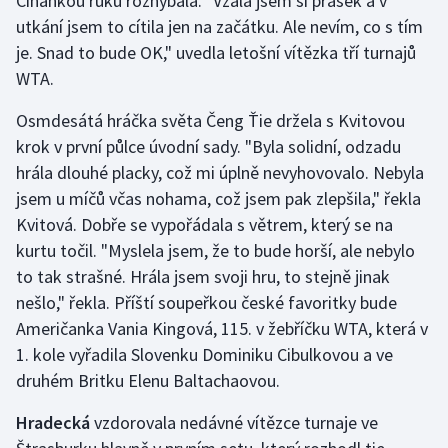
Číňankou ruku rozhýbala. "Vzala jsem si prášek a v
utkání jsem to cítila jen na začátku. Ale nevím, co s tím
Olympijské hry
je. Snad to bude OK," uvedla letošní vítězka tří turnajů
WTA.
Parasport
Osmdesátá hráčka světa Čeng Ťie držela s Kvitovou
Plavání
krok v první půlce úvodní sady. "Byla solidní, odzadu
hrála dlouhé placky, což mi úplně nevyhovovalo. Nebyla
Plážový volejbal
jsem u míčů včas nohama, což jsem pak zlepšila," řekla
Ragby
Kvitová. Dobře se vypořádala s větrem, který se na
kurtu točil. "Myslela jsem, že to bude horší, ale nebylo
Rychlobruslení
to tak strašné. Hrála jsem svoji hru, to stejně jinak
nešlo," řekla. Příští soupeřkou české favoritky bude
Rychlostní kanoistika
Američanka Vania Kingová, 115. v žebříčku WTA, která v
1. kole vyřadila Slovenku Dominiku Cibulkovou a ve
Short track
druhém Britku Elenu Baltachaovou.
Sportovní střelba
Hradecká
vzdorovala nedávné vítězce turnaje ve