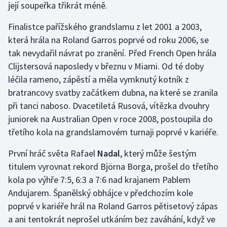
její soupeřka třikrát méně.
Finalistce pařížského grandslamu z let 2001 a 2003,
která hrála na Roland Garros poprvé od roku 2006, se
tak nevydařil návrat po zranění. Před French Open hrála
Clijstersová naposledy v březnu v Miami. Od té doby
léčila rameno, zápěstí a měla vymknutý kotník z
bratrancovy svatby začátkem dubna, na které se zranila
při tanci naboso. Dvacetiletá Rusová, vítězka dvouhry
juniorek na Australian Open v roce 2008, postoupila do
třetího kola na grandslamovém turnaji poprvé v kariéře.
První hráč světa Rafael
Nadal
, který může šestým
titulem vyrovnat rekord Björna Borga, prošel do třetího
kola po výhře 7:5, 6:3 a 7:6 nad krajanem Pablem
Andujarem. Španělský obhájce v předchozím kole
poprvé v kariéře hrál na Roland Garros pětisetový zápas
a ani tentokrát neprošel utkáním bez zaváhání, když ve