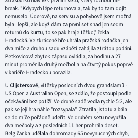
Štrasburku hlavně v prvním setu, který rozhodl tie-
Stolní tenis
break. "Kdybych lépe returnovala, tak by to tam dojít
nemuselo. Úderově, na servisu a pohybově jsem možná
Triatlon
byla i lepší, ale když dám za první set snad jen sedm
returnů do kurtu, to se pak hraje těžko," řekla
Veslování
Hradecká. Ve zkrácené hře uhrála pražská rodačka jen
dva míče a druhou sadu vzápětí zahájila ztrátou podání.
Vodní slalom
Petkovicová zbytek zápasu ovládla, za hodinu a 27
Volejbal
minut proměnila druhý mečbol a na čtvrtý pokus poprvé
v kariéře Hradeckou porazila.
Ostatní
U
Clijstersové
, vítězky posledních dvou grandslamů -
US Open a Australian Open, se zdálo, že postoupí podle
očekávání bez potíží. Ve druhé sadě vedla rychle 5:2, ale
pak se její hra náhle "rozsypala". Ztratila jistotu a bála
se do míče pořádně udeřit. Ve druhém setu nevyužila
dva mečboly a z posledních 11 her prohrála deset.
Belgičanka udělala dohromady 65 nevynucených chyb,