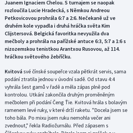
Juanem Ignaciem Chelou. S turnajem se naopak
rozloučila Lucie Hradecká, s Němkou Andreou
Gymnastika
Petkovicovou prohrála 6:7 a 2:6. Nečekaně už ve
druhém kole vypadla i druhá hráčka světa Kim
Házená
Clijstersová. Belgická favoritka nevyužila dva
mečboly a prohrála na pařížské antuce 6:3, 5:7 a 1:6 s
Jezdectví
nizozemskou tenistkou Arantxou Rusovou, až 114.
hráčkou světového žebříčku.
Judo
Krasobruslení
Kvitová
své čínské soupeřce vzala pětkrát servis, sama
podání ztratila jednou v úvodní sadě. Od stavu 4:4
Lezení
vyhrála šest gamů v řadě a měla zápas plně pod
kontrolou. Utkání zakončila druhým proměněným
Lyže a snowboard
mečbolem při podání Čeng Ťie. Kvitová hrála s bolavým
ramenem levé ruky, v které drží raketu. "Docela jsem se
Moderní pětiboj
toho bála. Po mixu jsem ruku nemohla večer ani
zvednout," řekla Radiožurnálu. Před zápasem s
Motorsport