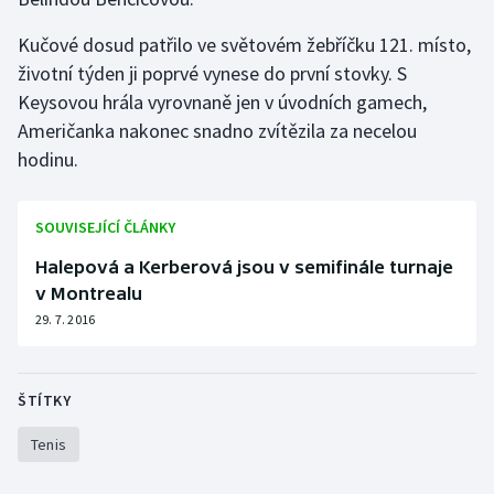
Olympijské hry
Kučové dosud patřilo ve světovém žebříčku 121. místo,
životní týden ji poprvé vynese do první stovky. S
Parasport
Keysovou hrála vyrovnaně jen v úvodních gamech,
Američanka nakonec snadno zvítězila za necelou
Plavání
hodinu.
Plážový volejbal
SOUVISEJÍCÍ ČLÁNKY
Ragby
Halepová a Kerberová jsou v semifinále turnaje
v Montrealu
Rychlobruslení
29. 7. 2016
Rychlostní kanoistika
ŠTÍTKY
Short track
Tenis
Sportovní střelba