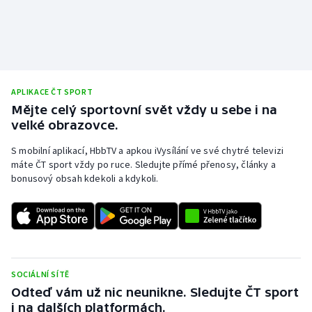
Stolní tenis
Triatlon
Veslování
APLIKACE ČT SPORT
Mějte celý sportovní svět vždy u sebe i na
Vodní slalom
velké obrazovce.
Volejbal
S mobilní aplikací, HbbTV a apkou iVysílání ve své chytré televizi
máte ČT sport vždy po ruce. Sledujte přímé přenosy, články a
Ostatní
bonusový obsah kdekoli a kdykoli.
SOCIÁLNÍ SÍTĚ
Odteď vám už nic neunikne. Sledujte ČT sport
i na dalších platformách.