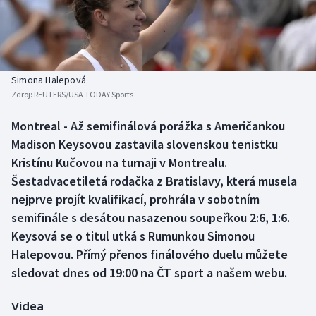
Baseball a softbal
Soutěže
Basketbal
Historické návraty
Biatlon
Aplikace ČT sport
Simona Halepová
Zdroj:
REUTERS/USA TODAY Sports
Boby a skeleton
AZ kvíz
Montreal - Až semifinálová porážka s Američankou
Madison Keysovou zastavila slovenskou tenistku
Box
Kristínu Kučovou na turnaji v Montrealu.
Curling
Šestadvacetiletá rodačka z Bratislavy, která musela
nejprve projít kvalifikací, prohrála v sobotním
Dostihy
semifinále s desátou nasazenou soupeřkou 2:6, 1:6.
Keysová se o titul utká s Rumunkou Simonou
Florbal
Halepovou. Přímý přenos finálového duelu můžete
sledovat dnes od 19:00 na ČT sport a našem webu.
Futsal
Videa
Golf