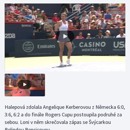
Gymnastika
Házená
Jezdectví
Judo
Krasobruslení
Lezení
Lyže a snowboard
Halepová zdolala Angelique Kerberovou z Německa 6:0,
Moderní pětiboj
3:6, 6:2 a do finále Rogers Cupu postoupila podruhé za
sebou. Loni v něm skrečovala zápas se Švýcarkou
Motorsport
Belindou Bencicovou.