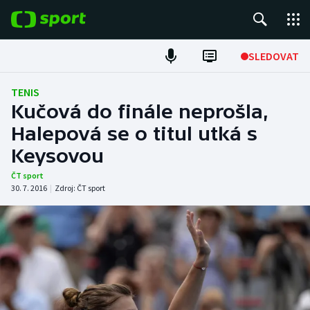
POPULÁRNÍ
SLEDOVAT
Fotbal
TENIS
Kučová do finále neprošla,
Hokej
Halepová se o titul utká s
Keysovou
Tenis
ČT sport
Atletika
30. 7. 2016
|
Zdroj:
ČT sport
Cyklistika
DALŠÍ SPORTY
Americký fotbal
NEPŘEHLÉDNĚTE