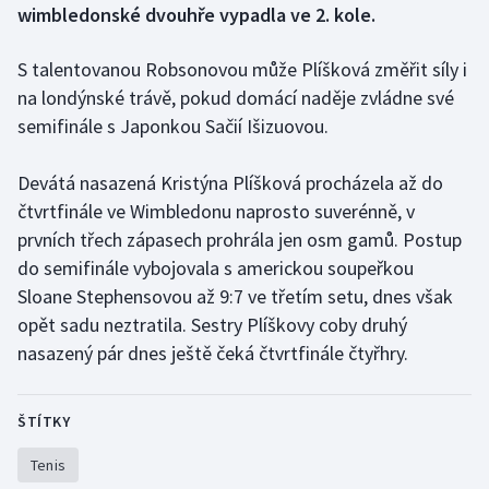
wimbledonské dvouhře vypadla ve 2. kole.
Gymnastika
S talentovanou Robsonovou může Plíšková změřit síly i
na londýnské trávě, pokud domácí naděje zvládne své
Házená
semifinále s Japonkou Sačií Išizuovou.
Jezdectví
Devátá nasazená Kristýna Plíšková procházela až do
Judo
čtvrtfinále ve Wimbledonu naprosto suverénně, v
prvních třech zápasech prohrála jen osm gamů. Postup
Krasobruslení
do semifinále vybojovala s americkou soupeřkou
Sloane Stephensovou až 9:7 ve třetím setu, dnes však
Lezení
opět sadu neztratila. Sestry Plíškovy coby druhý
nasazený pár dnes ještě čeká čtvrtfinále čtyřhry.
Lyže a snowboard
Moderní pětiboj
ŠTÍTKY
Tenis
Motorsport