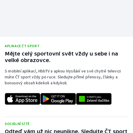
Olympijské hry
Parasport
Plavání
APLIKACE ČT SPORT
Plážový volejbal
Mějte celý sportovní svět vždy u sebe i na
velké obrazovce.
Ragby
S mobilní aplikací, HbbTV a apkou iVysílání ve své chytré televizi
máte ČT sport vždy po ruce. Sledujte přímé přenosy, články a
Rychlobruslení
bonusový obsah kdekoli a kdykoli.
Rychlostní kanoistika
Short track
Sportovní střelba
SOCIÁLNÍ SÍTĚ
Odteď vám už nic neunikne. Sledujte ČT sport