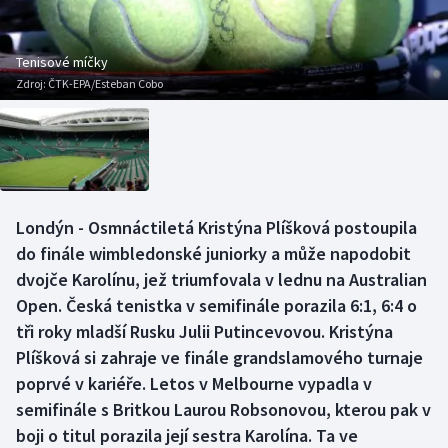
Baseball a softbal
Soutěže
Basketbal
Historické návraty
Tenisové míčky
Zdroj:
ČTK-EPA/Esteban Cobo
Biatlon
Aplikace ČT sport
Boby a skeleton
AZ kvíz
Box
Londýn - Osmnáctiletá Kristýna Plíšková postoupila
do finále wimbledonské juniorky a může napodobit
Curling
dvojče Karolínu, jež triumfovala v lednu na Australian
Dostihy
Open. Česká tenistka v semifinále porazila 6:1, 6:4 o
tři roky mladší Rusku Julii Putincevovou. Kristýna
Florbal
Plíšková si zahraje ve finále grandslamového turnaje
poprvé v kariéře. Letos v Melbourne vypadla v
Futsal
semifinále s Britkou Laurou Robsonovou, kterou pak v
boji o titul porazila její sestra Karolína. Ta ve
Golf