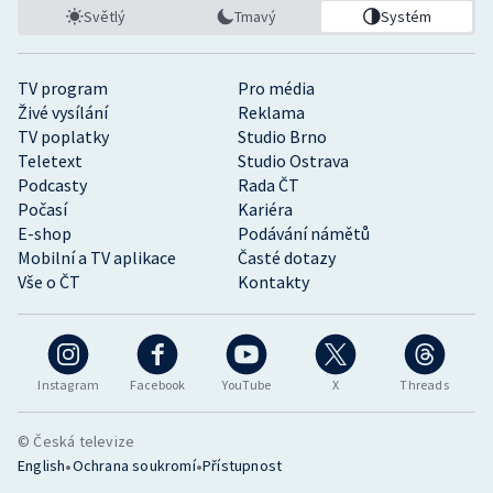
Světlý
Tmavý
Systém
TV program
Pro média
Živé vysílání
Reklama
TV poplatky
Studio Brno
Teletext
Studio Ostrava
Podcasty
Rada ČT
Počasí
Kariéra
E-shop
Podávání námětů
Mobilní a TV aplikace
Časté dotazy
Vše o ČT
Kontakty
Instagram
Facebook
YouTube
X
Threads
© Česká televize
•
•
English
Ochrana soukromí
Přístupnost