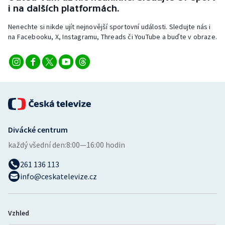
Stolní tenis
i na dalších platformách.
Nenechte si nikde ujít nejnovější sportovní události. Sledujte nás i
Triatlon
na Facebooku, X, Instagramu, Threads či YouTube a buďte v obraze.
Veslování
Vodní slalom
Volejbal
Ostatní
Divácké centrum
každý všední den:
8:00—16:00 hodin
261 136 113
info@ceskatelevize.cz
Vzhled