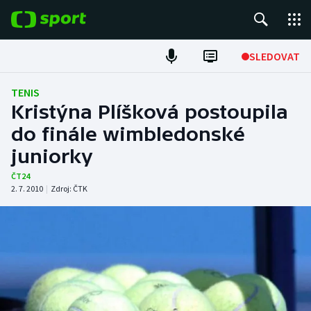
POPULÁRNÍ
SLEDOVAT
Fotbal
TENIS
Kristýna Plíšková postoupila
Hokej
do finále wimbledonské
juniorky
Tenis
ČT24
Atletika
2. 7. 2010
|
Zdroj:
ČTK
Cyklistika
DALŠÍ SPORTY
Americký fotbal
NEPŘEHLÉDNĚTE