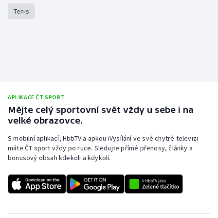
Tenis
Olympijské hry
Parasport
Plavání
Plážový volejbal
APLIKACE ČT SPORT
Ragby
Mějte celý sportovní svět vždy u sebe i na
velké obrazovce.
Rychlobruslení
S mobilní aplikací, HbbTV a apkou iVysílání ve své chytré televizi
máte ČT sport vždy po ruce. Sledujte přímé přenosy, články a
Rychlostní kanoistika
bonusový obsah kdekoli a kdykoli.
Short track
Sportovní střelba