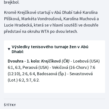
brejkbol.
Gymnastika
Kromě Krejčíkové startují v Abú Dhabí také Karolína
Plíšková, Markéta Vondroušová, Karolína Muchová a
Házená
Lucie Hradecká, která se v hlavní soutěži ve dvouhře
představí na okruhu WTA po dvou letech.
Jezdectví
Judo
Výsledky tenisového turnaje žen v Abú
Dhabí:
Krasobruslení
Dvouhra - 1. kolo:
Krejčíková (ČR)
- Loebová (USA)
6:1, 6:3, Peraová (USA) - Vekičová (16-Chorv.) 7:6
Lezení
(12:10), 2:6, 6:4, Badosaová (Šp.) - Sevastovová
(Lot.) 6:2, 5:7, 6:2.
Lyže a snowboard
Moderní pětiboj
Motorsport
ŠTÍTKY