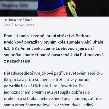
Baseball a softbal
Soutěže
Basketbal
Historické návraty
Barbora Krejčíková
Zdroj:
ČTK/Pavel Lebeda
Biatlon
Aplikace ČT sport
První utkání v sezoně, první vítězství. Barbora
Boby a skeleton
AZ kvíz
Krejčíková porazila v prvním kole turnaje v Abú Dhabí
6:1, 6:3 s Američanku Jamie Loebovou a její další
Box
soupeřkou bude třináctá nasazená Julia Putincevová
z Kazachstánu.
Curling
Pětadvacetileté Krejčíkové patří ve světovém žebříčku
Dostihy
65. příčka a proti soupeřce z třetí stovky pořadí
Florbal
potvrdila bez větších potíží roli favoritky. Po
jednoznačném prvním setu vstoupila dobře i do
Futsal
druhého a sebrala Loebové hned první podání, zatímco
sama Američance nedovolila v celém duelu jediný
Golf