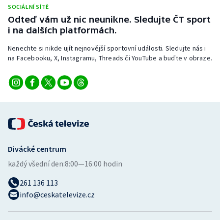
Stolní tenis
SOCIÁLNÍ SÍTĚ
Odteď vám už nic neunikne. Sledujte ČT sport
i na dalších platformách.
Triatlon
Nenechte si nikde ujít nejnovější sportovní události. Sledujte nás i
Veslování
na Facebooku, X, Instagramu, Threads či YouTube a buďte v obraze.
Vodní slalom
Volejbal
Ostatní
Divácké centrum
každý všední den:
8:00—16:00 hodin
261 136 113
info@ceskatelevize.cz