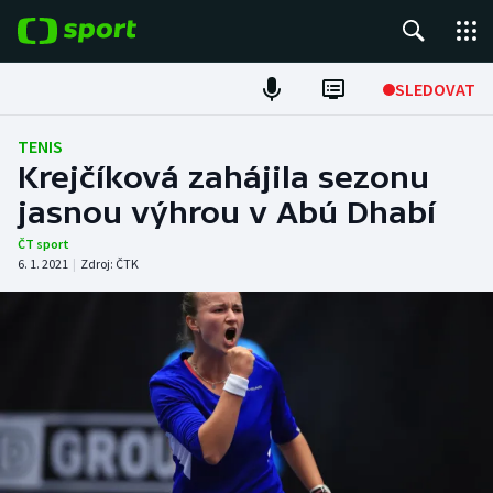
POPULÁRNÍ
SLEDOVAT
Fotbal
TENIS
Krejčíková zahájila sezonu
Hokej
jasnou výhrou v Abú Dhabí
Tenis
ČT sport
6. 1. 2021
|
Zdroj:
ČTK
Atletika
Cyklistika
DALŠÍ SPORTY
Americký fotbal
NEPŘEHLÉDNĚTE