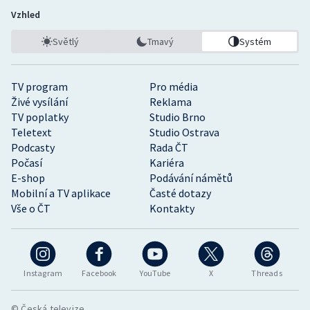
Vzhled
Světlý
Tmavý
Systém
TV program
Pro média
Živé vysílání
Reklama
TV poplatky
Studio Brno
Teletext
Studio Ostrava
Podcasty
Rada ČT
Počasí
Kariéra
E-shop
Podávání námětů
Mobilní a TV aplikace
Časté dotazy
Vše o ČT
Kontakty
Instagram
Facebook
YouTube
X
Threads
© Česká televize