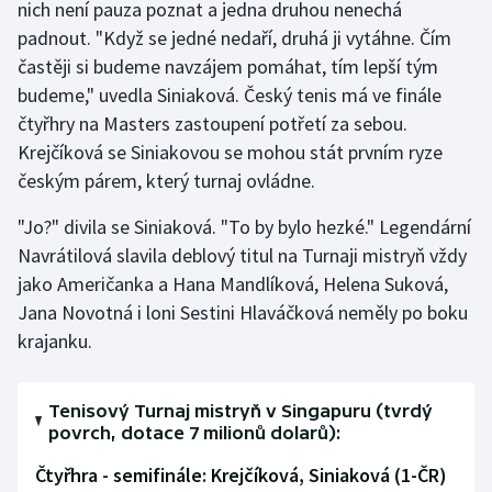
nich není pauza poznat a jedna druhou nenechá
padnout. "Když se jedné nedaří, druhá ji vytáhne. Čím
častěji si budeme navzájem pomáhat, tím lepší tým
budeme," uvedla Siniaková. Český tenis má ve finále
čtyřhry na Masters zastoupení potřetí za sebou.
Krejčíková se Siniakovou se mohou stát prvním ryze
českým párem, který turnaj ovládne.
"Jo?" divila se Siniaková. "To by bylo hezké." Legendární
Navrátilová slavila deblový titul na Turnaji mistryň vždy
jako Američanka a Hana Mandlíková, Helena Suková,
Jana Novotná i loni Sestini Hlaváčková neměly po boku
krajanku.
Tenisový Turnaj mistryň v Singapuru (tvrdý
povrch, dotace 7 milionů dolarů):
Čtyřhra - semifinále:
Krejčíková, Siniaková (1-ČR)