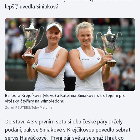
lepší," uvedla Siniaková.
Moderní pětiboj
Motorsport
Olympijské hry
Parasport
Plavání
Plážový volejbal
Barbora Krejčíková (vlevo) a Kateřina Siniaková s trofejemi pro
Ragby
vítězky čtyřhry na Wimbledonu
Zdroj:
REUTERS/Toby Melville
Rychlobruslení
Do stavu 4:3 v prvním setu si oba české páry držely
podání, pak se Siniakové s Krejčíkovou povedlo sebrat
Rychlostní kanoistika
servis Hlaváčkové. První pár světa se snažil hrát co