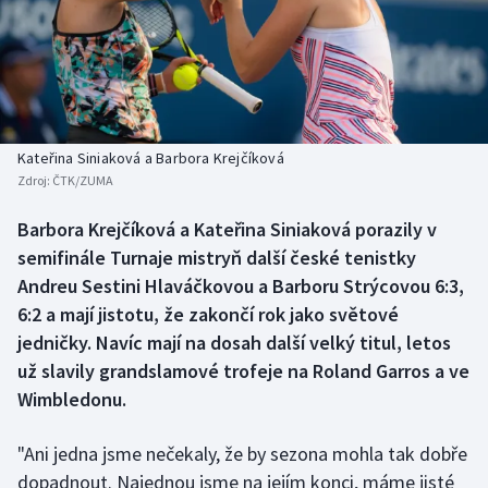
Atletika
Soutěže
Baseball a softbal
Historické návraty
Basketbal
Aplikace ČT sport
Kateřina Siniaková a Barbora Krejčíková
Biatlon
AZ kvíz
Zdroj:
ČTK/ZUMA
Boby a skeleton
Barbora Krejčíková a Kateřina Siniaková porazily v
semifinále Turnaje mistryň další české tenistky
Box
Andreu Sestini Hlaváčkovou a Barboru Strýcovou 6:3,
6:2 a mají jistotu, že zakončí rok jako světové
Curling
jedničky. Navíc mají na dosah další velký titul, letos
už slavily grandslamové trofeje na Roland Garros a ve
Cyklistika
Wimbledonu.
Dostihy
"Ani jedna jsme nečekaly, že by sezona mohla tak dobře
dopadnout. Najednou jsme na jejím konci, máme jisté
Florbal