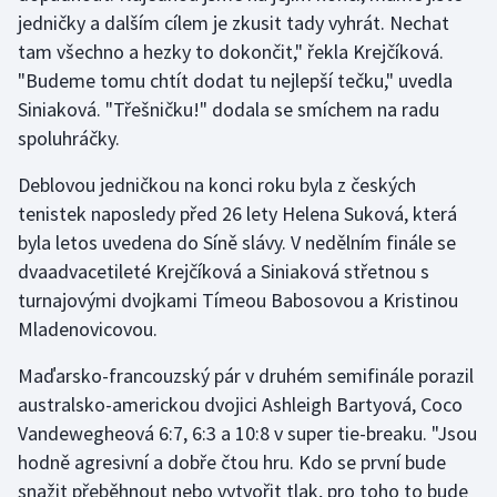
jedničky a dalším cílem je zkusit tady vyhrát. Nechat
tam všechno a hezky to dokončit," řekla Krejčíková.
Futsal
"Budeme tomu chtít dodat tu nejlepší tečku," uvedla
Golf
Siniaková. "Třešničku!" dodala se smíchem na radu
spoluhráčky.
Gymnastika
Deblovou jedničkou na konci roku byla z českých
Házená
tenistek naposledy před 26 lety Helena Suková, která
byla letos uvedena do Síně slávy. V nedělním finále se
Jezdectví
dvaadvacetileté Krejčíková a Siniaková střetnou s
turnajovými dvojkami Tímeou Babosovou a Kristinou
Judo
Mladenovicovou.
Krasobruslení
Maďarsko-francouzský pár v druhém semifinále porazil
australsko-americkou dvojici Ashleigh Bartyová, Coco
Lezení
Vandewegheová 6:7, 6:3 a 10:8 v super tie-breaku. "Jsou
hodně agresivní a dobře čtou hru. Kdo se první bude
Lyže a snowboard
snažit přeběhnout nebo vytvořit tlak, pro toho to bude