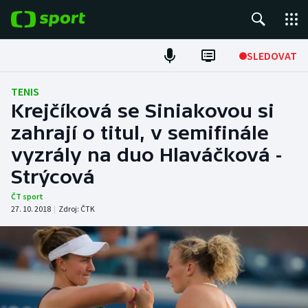
POPULÁRNÍ
SLEDOVAT
ME v atletice
TENIS
Krejčíková se Siniakovou si
ME v plavání
zahrají o titul, v semifinále
vyzrály na duo Hlaváčková -
Fotbal
Strýcová
Hokej
ČT sport
27. 10. 2018
|
Zdroj:
ČTK
Tenis
DALŠÍ SPORTY
Americký fotbal
NEPŘEHLÉDNĚTE