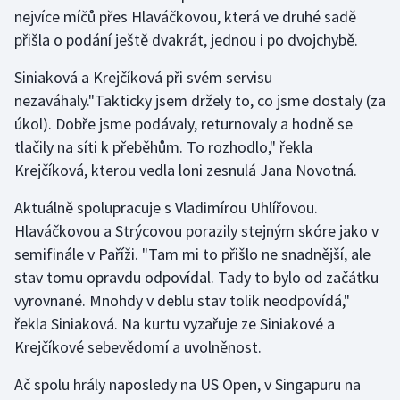
Short track
nejvíce míčů přes Hlaváčkovou, která ve druhé sadě
přišla o podání ještě dvakrát, jednou i po dvojchybě.
Sportovní střelba
Siniaková a Krejčíková při svém servisu
Stolní tenis
nezaváhaly."Takticky jsem držely to, co jsme dostaly (za
úkol). Dobře jsme podávaly, returnovaly a hodně se
Triatlon
tlačily na síti k přeběhům. To rozhodlo," řekla
Krejčíková, kterou vedla loni zesnulá Jana Novotná.
Veslování
Aktuálně spolupracuje s Vladimírou Uhlířovou.
Vodní slalom
Hlaváčkovou a Strýcovou porazily stejným skóre jako v
semifinále v Paříži. "Tam mi to přišlo ne snadnější, ale
Volejbal
stav tomu opravdu odpovídal. Tady to bylo od začátku
vyrovnané. Mnohdy v deblu stav tolik neodpovídá,"
Ostatní
řekla Siniaková. Na kurtu vyzařuje ze Siniakové a
Krejčíkové sebevědomí a uvolněnost.
Ač spolu hrály naposledy na US Open, v Singapuru na