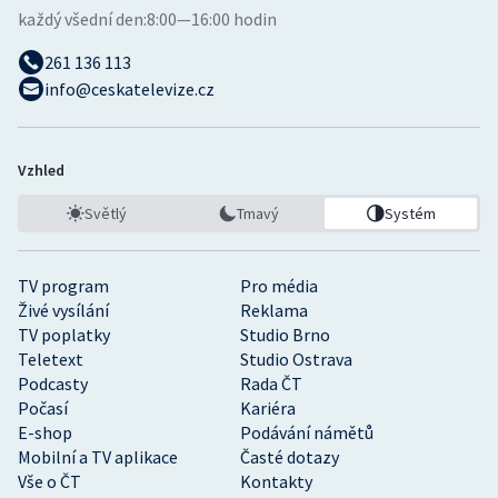
každý všední den:
8:00—16:00 hodin
261 136 113
info@ceskatelevize.cz
Vzhled
Světlý
Tmavý
Systém
TV program
Pro média
Živé vysílání
Reklama
TV poplatky
Studio Brno
Teletext
Studio Ostrava
Podcasty
Rada ČT
Počasí
Kariéra
E-shop
Podávání námětů
Mobilní a TV aplikace
Časté dotazy
Vše o ČT
Kontakty