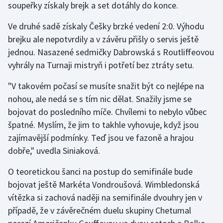
soupeřky získaly brejk a set dotáhly do konce.
Olympijské hry
Ve druhé sadě získaly Češky brzké vedení 2:0. Výhodu
brejku ale nepotvrdily a v závěru přišly o servis ještě
Parasport
jednou. Nasazené sedmičky Dabrowská s Routliffeovou
Plavání
vyhrály na Turnaji mistryň i potřetí bez ztráty setu.
"V takovém počasí se musíte snažit být co nejlépe na
Plážový volejbal
nohou, ale nedá se s tím nic dělat. Snažily jsme se
Ragby
bojovat do posledního míče. Chvílemi to nebylo vůbec
špatné. Myslím, že jim to takhle vyhovuje, když jsou
Rychlobruslení
zajímavější podmínky. Teď jsou ve fazoně a hrajou
dobře," uvedla Siniaková.
Rychlostní kanoistika
O teoretickou šanci na postup do semifinále bude
Short track
bojovat ještě Markéta Vondroušová. Wimbledonská
vítězka si zachová naději na semifinále dvouhry jen v
Sportovní střelba
případě, že v závěrečném duelu skupiny Chetumal