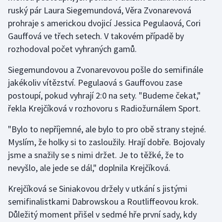
ruský pár Laura Siegemundová, Věra Zvonarevová
prohraje s americkou dvojicí Jessica Pegulaová, Cori
Gymnastika
Gauffová ve třech setech. V takovém případě by
Házená
rozhodoval počet vyhraných gamů.
Siegemundovou a Zvonarevovou pošle do semifinále
Jezdectví
jakékoliv vítězství. Pegulaová s Gauffovou zase
Judo
postoupí, pokud vyhrají 2:0 na sety. "Budeme čekat,"
řekla Krejčíková v rozhovoru s Radiožurnálem Sport.
Krasobruslení
"Bylo to nepříjemné, ale bylo to pro obě strany stejné.
Myslím, že holky si to zasloužily. Hrají dobře. Bojovaly
Lezení
jsme a snažily se s nimi držet. Je to těžké, že to
Lyže a snowboard
nevyšlo, ale jede se dál," doplnila Krejčíková.
Krejčíková se Siniakovou držely v utkání s jistými
Moderní pětiboj
semifinalistkami Dabrowskou a Routliffeovou krok.
Motorsport
Důležitý moment přišel v sedmé hře první sady, kdy