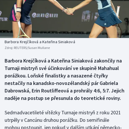
Baseball a softbal
Soutěže
Basketbal
Historické návraty
Biatlon
Aplikace ČT sport
Barbora Krejčíková a Kateřina Siniaková
Boby a skeleton
AZ kvíz
Zdroj:
REUTERS/Susan Mullane
Box
Barbora Krejčíková a Kateřina Siniaková zakončily na
Turnaji mistryň své účinkování ve skupině Mahahual
Curling
porážkou. Loňské finalistky a nasazené čtyřky
nestačily na kanadsko-novozélandský pár Gabriela
Dostihy
Dabrowská, Erin Routliffeová a prohrály 4:6, 5:7. Jejich
naděje na postup se přesunula do teoretické roviny.
Florbal
Sedmadvacetileté vítězky Turnaje mistryň z roku 2021
Futsal
utrpěly v Cancúnu druhou porážku. Do semifinále
mohou postoupit, jen pokud v dalším utkání německo-
Golf