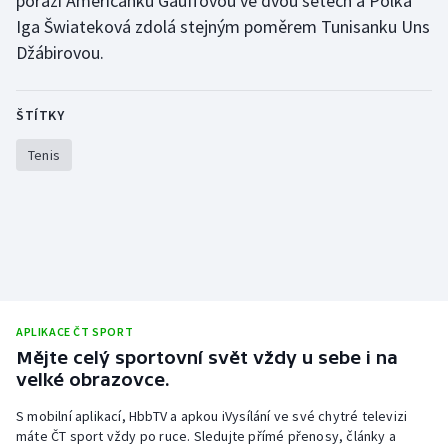
porazí Američanku Gauffovou ve dvou setech a Polka
Stolní tenis
Iga Šwiateková zdolá stejným poměrem Tunisanku Uns
Džábirovou.
Triatlon
Veslování
ŠTÍTKY
Tenis
Vodní slalom
Volejbal
Ostatní
APLIKACE ČT SPORT
Mějte celý sportovní svět vždy u sebe i na
velké obrazovce.
S mobilní aplikací, HbbTV a apkou iVysílání ve své chytré televizi
máte ČT sport vždy po ruce. Sledujte přímé přenosy, články a