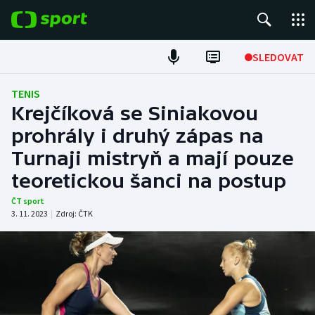
POPULÁRNÍ
SLEDOVAT
Fotbal
TENIS
Krejčíková se Siniakovou
Hokej
prohrály i druhý zápas na
Turnaji mistryň a mají pouze
Tenis
teoretickou šanci na postup
Atletika
ČT sport
3. 11. 2023
|
Zdroj:
ČTK
Cyklistika
DALŠÍ SPORTY
Americký fotbal
NEPŘEHLÉDNĚTE