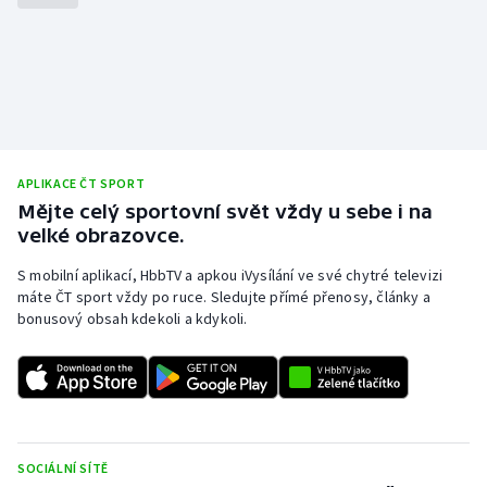
Stolní tenis
Triatlon
Veslování
Vodní slalom
APLIKACE ČT SPORT
Mějte celý sportovní svět vždy u sebe i na
Volejbal
velké obrazovce.
Ostatní
S mobilní aplikací, HbbTV a apkou iVysílání ve své chytré televizi
máte ČT sport vždy po ruce. Sledujte přímé přenosy, články a
bonusový obsah kdekoli a kdykoli.
SOCIÁLNÍ SÍTĚ