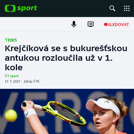
POPULÁRNÍ
SLEDOVAT
Fotbal
TENIS
Krejčíková se s bukurešťskou
Hokej
antukou rozloučila už v 1.
kole
Tenis
ČT sport
Atletika
17. 7. 2017
|
Zdroj:
ČTK
Cyklistika
DALŠÍ SPORTY
Americký fotbal
NEPŘEHLÉDNĚTE