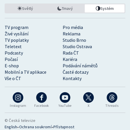
Světlý
Tmavý
Systém
TV program
Pro média
Živé vysílání
Reklama
TV poplatky
Studio Brno
Teletext
Studio Ostrava
Podcasty
Rada ČT
Počasí
Kariéra
E-shop
Podávání námětů
Mobilní a TV aplikace
Časté dotazy
Vše o ČT
Kontakty
Instagram
Facebook
YouTube
X
Threads
© Česká televize
•
•
English
Ochrana soukromí
Přístupnost