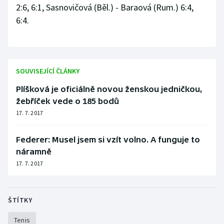
2:6, 6:1, Sasnovičová (Běl.) - Baraová (Rum.) 6:4,
Olympijské hry
6:4.
Parasport
Plavání
SOUVISEJÍCÍ ČLÁNKY
Plážový volejbal
Plíšková je oficiálně novou ženskou jedničkou,
žebříček vede o 185 bodů
Ragby
17. 7. 2017
Rychlobruslení
Federer: Musel jsem si vzít volno. A funguje to
náramně
Rychlostní kanoistika
17. 7. 2017
Short track
ŠTÍTKY
Sportovní střelba
Tenis