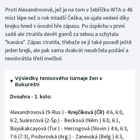
Proti Alexandrovové, jež je na tom v žebříčku WTA o 46
Gymnastika
míst lépe než o rok mladší Češka, se ujala vedení díky
brejku hned v úvodní hře zápasu. Po úspěchu v první
Házená
sadě ale ztratila devět gamů za sebou a schytala
"kanára". Zápas ztratila, třebaže se jí také povedl ještě
Jezdectví
jeden brejk, ale pak sama dvakrát neudržela podání a
neodvrátila třetí mečbol.
Judo
Krasobruslení
Výsledky tenisového turnaje žen v
Bukurešti
Lezení
Dvouhra - 1. kolo:
Lyže a snowboard
Alexandrovová (9-Rus.) -
Krejčíková (ČR)
4:6, 6:0,
Moderní pětiboj
6:2, Suárezová (2-Šp.) - Becková (Něm.) 6:0, 6:1,
Büyükakcayová (Tur.) - Hercogová (Slovin.) 4:6, 6:3,
Motorsport
7:6 (7:3), Podoroská (Arg.) - Zanevská (Belg.) 6:3,