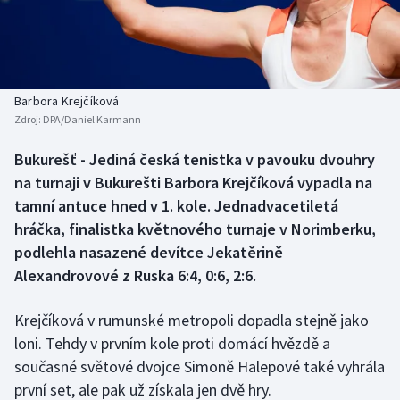
Baseball a softbal
Soutěže
Basketbal
Historické návraty
Biatlon
Aplikace ČT sport
Barbora Krejčíková
Zdroj:
DPA/Daniel Karmann
Boby a skeleton
AZ kvíz
Bukurešť - Jediná česká tenistka v pavouku dvouhry
na turnaji v Bukurešti Barbora Krejčíková vypadla na
Box
tamní antuce hned v 1. kole. Jednadvacetiletá
Curling
hráčka, finalistka květnového turnaje v Norimberku,
podlehla nasazené devítce Jekatěrině
Dostihy
Alexandrovové z Ruska 6:4, 0:6, 2:6.
Florbal
Krejčíková v rumunské metropoli dopadla stejně jako
loni. Tehdy v prvním kole proti domácí hvězdě a
Futsal
současné světové dvojce Simoně Halepové také vyhrála
první set, ale pak už získala jen dvě hry.
Golf