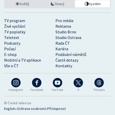
Světlý
Tmavý
Systém
TV program
Pro média
Živé vysílání
Reklama
TV poplatky
Studio Brno
Teletext
Studio Ostrava
Podcasty
Rada ČT
Počasí
Kariéra
E-shop
Podávání námětů
Mobilní a TV aplikace
Časté dotazy
Vše o ČT
Kontakty
Instagram
Facebook
YouTube
X
Threads
© Česká televize
•
•
English
Ochrana soukromí
Přístupnost