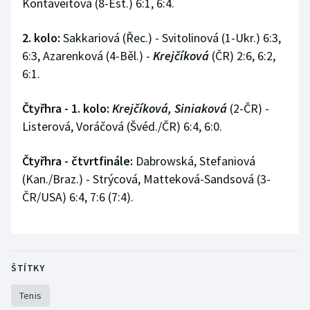
Kontaveitová (8-Est.) 6:1, 6:4.
2. kolo:
Sakkariová (Řec.) - Svitolinová (1-Ukr.) 6:3,
6:3, Azarenková (4-Běl.) -
Krejčíková
(ČR) 2:6, 6:2,
6:1.
Čtyřhra - 1. kolo:
Krejčíková, Siniaková
(2-ČR) -
Listerová, Voráčová (Švéd./ČR) 6:4, 6:0.
Čtyřhra - čtvrtfinále:
Dabrowská, Stefaniová
(Kan./Braz.) - Strýcová, Matteková-Sandsová (3-
ČR/USA) 6:4, 7:6 (7:4).
ŠTÍTKY
Tenis