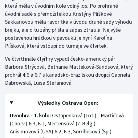
která měla v úvodním kole volný los. Po prohrané
úvodní sadě s přemožitelkou Kristýny Plíškové
Sakkariovou měla favoritka v úvodu druhé sady výhodu
brejku, ale o tu záhy přišla a zápas ztratila. Nejvýše
postavenou hráčkou v pavouku je nyní Karolína
Plíšková, která vstoupí do turnaje ve čtvrtek.
Ve čtvrtfinále čtyřhry vypadl česko-americký pár
Barbora Strýcová, Bethanie Matteková-Sandsová, který
prohrál 4:6 a 6:7 s kanadsko-brazilskou dvojicí Gabriela
Dabrowská, Luisa Stefaniová.
Výsledky Ostrava Open:
Dvouhra - 1. kolo:
Ostapenková (Lot.) - Martičová
(Chorv.) 6:3, 6:1, Mertensová (7-Belg.) -
Anisimovová (USA) 6:2, 6:3, Sorribesová (Šp.) -