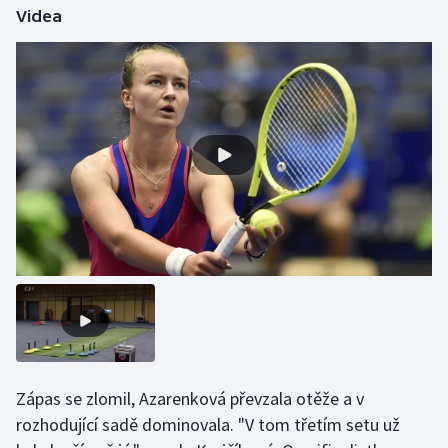
Videa
Olympijské hry
Parasport
Plavání
Plážový volejbal
Ragby
Rychlobruslení
Rychlostní kanoistika
Short track
Zápas se zlomil, Azarenková převzala otěže a v
Sportovní střelba
rozhodující sadě dominovala. "V tom třetím setu už