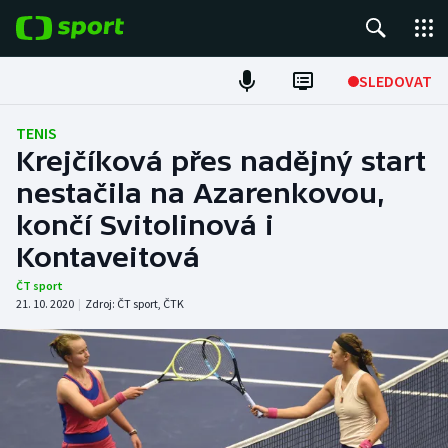
POPULÁRNÍ
SLEDOVAT
Fotbal
TENIS
Krejčíková přes nadějný start
Hokej
nestačila na Azarenkovou,
končí Svitolinová i
Tenis
Kontaveitová
Atletika
ČT sport
21. 10. 2020
|
Zdroj:
ČT sport
,
ČTK
Cyklistika
DALŠÍ SPORTY
Americký fotbal
NEPŘEHLÉDNĚTE