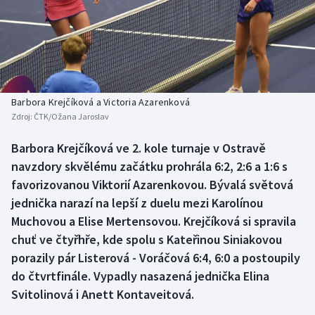
Baseball a softbal
Soutěže
Basketbal
Historické návraty
Biatlon
Aplikace ČT sport
Barbora Krejčíková a Victoria Azarenková
Boby a skeleton
AZ kvíz
Zdroj:
ČTK/Ožana Jaroslav
Box
Barbora Krejčíková ve 2. kole turnaje v Ostravě
navzdory skvělému začátku prohrála 6:2, 2:6 a 1:6 s
Curling
favorizovanou Viktorií Azarenkovou. Bývalá světová
jednička narazí na lepší z duelu mezi Karolínou
Dostihy
Muchovou a Elise Mertensovou. Krejčíková si spravila
chuť ve čtyřhře, kde spolu s Kateřinou Siniakovou
Florbal
porazily pár Listerová - Voráčová 6:4, 6:0 a postoupily
do čtvrtfinále. Vypadly nasazená jednička Elina
Futsal
Svitolinová i Anett Kontaveitová.
Golf