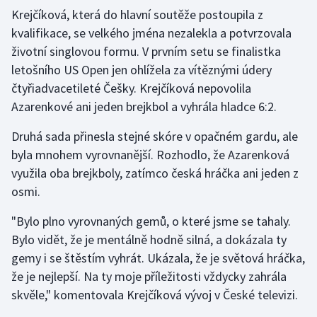
Krejčíková, která do hlavní soutěže postoupila z
kvalifikace, se velkého jména nezalekla a potvrzovala
Gymnastika
životní singlovou formu. V prvním setu se finalistka
Házená
letošního US Open jen ohlížela za vítěznými údery
čtyřiadvacetileté Češky. Krejčíková nepovolila
Jezdectví
Azarenkové ani jeden brejkbol a vyhrála hladce 6:2.
Judo
Druhá sada přinesla stejné skóre v opačném gardu, ale
byla mnohem vyrovnanější. Rozhodlo, že Azarenková
Krasobruslení
využila oba brejkboly, zatímco česká hráčka ani jeden z
osmi.
Lezení
"Bylo plno vyrovnaných gemů, o které jsme se tahaly.
Lyže a snowboard
Bylo vidět, že je mentálně hodně silná, a dokázala ty
gemy i se štěstím vyhrát. Ukázala, že je světová hráčka,
Moderní pětiboj
že je nejlepší. Na ty moje příležitosti vždycky zahrála
skvěle," komentovala Krejčíková vývoj v České televizi.
Motorsport