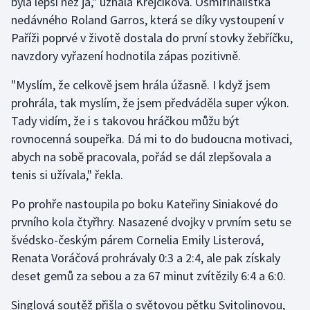
byla lepší než já," uznala Krejčíková. Osmifinalistka
Stolní tenis
nedávného Roland Garros, která se díky vystoupení v
Paříži poprvé v životě dostala do první stovky žebříčku,
Triatlon
navzdory vyřazení hodnotila zápas pozitivně.
Veslování
"Myslím, že celkově jsem hrála úžasně. I když jsem
prohrála, tak myslím, že jsem předváděla super výkon.
Vodní slalom
Tady vidím, že i s takovou hráčkou můžu být
rovnocenná soupeřka. Dá mi to do budoucna motivaci,
Volejbal
abych na sobě pracovala, pořád se dál zlepšovala a
tenis si užívala," řekla.
Ostatní
Po prohře nastoupila po boku Kateřiny Siniakové do
prvního kola čtyřhry. Nasazené dvojky v prvním setu se
švédsko-českým párem Cornelia Emily Listerová,
Renata Voráčová prohrávaly 0:3 a 2:4, ale pak získaly
deset gemů za sebou a za 67 minut zvítězily 6:4 a 6:0.
Singlová soutěž přišla o světovou pětku Svitolinovou,