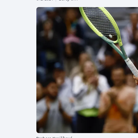
Curling
Dostihy
Florbal
Futsal
Golf
Gymnastika