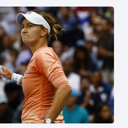
Moderní pětiboj
Triatlon
Motorsport
Veslování
Olympijské hry
Vodní slalom
Parasport
Volejbal
Plavání
Ostatní
Plážový volejbal