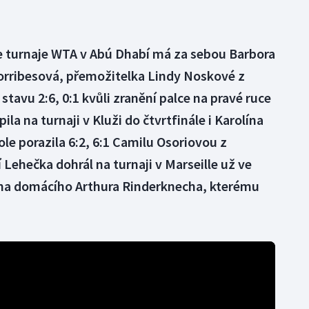
le turnaje WTA v Abú Dhabí má za sebou Barbora
Sorribesová, přemožitelka Lindy Noskové z
 stavu 2:6, 0:1 kvůli zranění palce na pravé ruce
la na turnaji v Kluži do čtvrtfinále i Karolína
le porazila 6:2, 6:1 Camilu Osoriovou z
 Lehečka dohrál na turnaji v Marseille už ve
 na domácího Arthura Rinderknecha, kterému