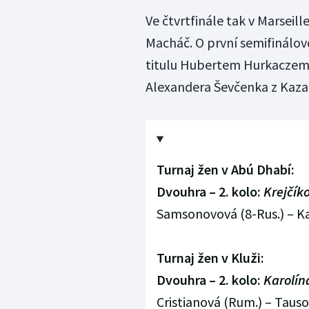
Ve čtvrtfinále tak v Marse
Macháč. O první semifinálov
titulu Hubertem Hurkaczem z
Alexandera Ševčenka z Kaza
Turnaj žen v Abú Dhabí:
Dvouhra – 2. kolo:
Krejčík
Samsonovová (8-Rus.) – Kali
Turnaj žen v Kluži:
Dvouhra – 2. kolo:
Karolín
Cristianová (Rum.) – Tauson