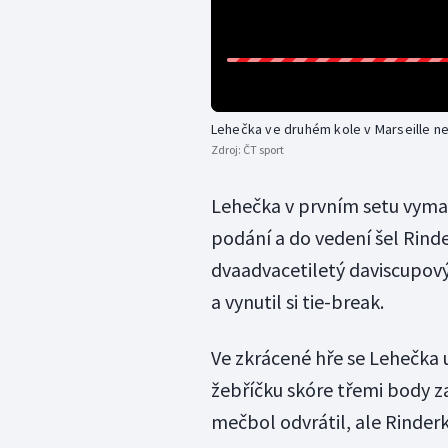
Lehečka ve druhém kole v Marseille n
Zdroj:
ČT sport
Lehečka v prvním setu vymaza
podání a do vedení šel Rin
dvaadvacetiletý daviscupový
a vynutil si tie-break.
Ve zkrácené hře se Lehečka u
žebříčku skóre třemi body za
mečbol odvrátil, ale Rinder