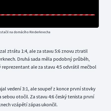
estačil na domácího Rinderknecha
l ztrátu 1:4, ale za stavu 5:6 znovu ztratil
derknech. Druhá sada měla podobný průběh,
 reprezentant ale za stavu 4:5 odvrátil mečbol
jal vedení 3:1, ale soupeř z konce první stovky
 sebou otočil. Za stavu 4:6 český tenista první
knech vzápětí zápas ukončil.