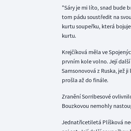
"Sáry je mi líto, snad bude 
tom pádu soustředit na svou
kurtu soupeřku, která bojuje
kurtu.
Krejčíková měla ve Spojený
prvním kole volno. Její dal
Samsonovová z Ruska, jež ji 
prošla až do finále.
Zranění Sorribesové ovlivnilo
Bouzkovou nemohly nastoupit
Jednatřicetiletá Plíšková ne