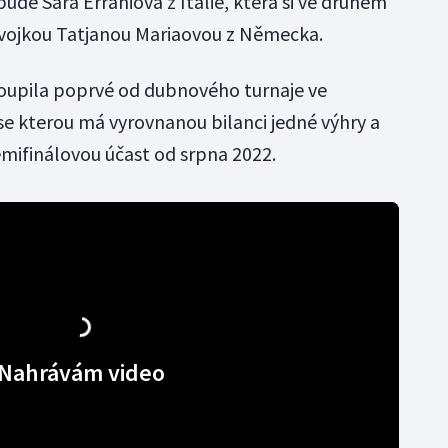
 bude Sara Erraniová z Itálie, která si ve druhém
dvojkou Tatjanou Mariaovou z Německa.
toupila poprvé od dubnového turnaje ve
 se kterou má vyrovnanou bilanci jedné výhry a
semifinálovou účast od srpna 2022.
Nahrávám video