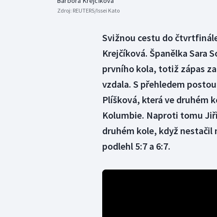
Barbora Krejčíková
Zdroj:
REUTERS/Issei Kato
Svižnou cestu do čtvrtfiná
Krejčíková. Španělka Sara 
prvního kola, totiž zápas za
vzdala. S přehledem postoupi
Plíšková, která ve druhém ko
Kolumbie. Naproti tomu Jiří
druhém kole, když nestačil
podlehl 5:7 a 6:7.