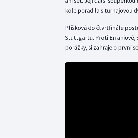
ani set. Její další soupeřkou
kole poradila s turnajovou 
Plíšková do čtvrtfinále pos
Stuttgartu. Proti Erraniové,
porážky, si zahraje o první 