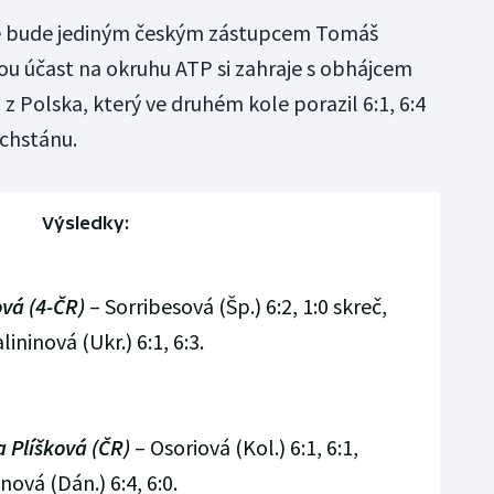
ille bude jediným českým zástupcem Tomáš
ou účast na okruhu ATP si zahraje s obhájcem
 Polska, který ve druhém kole porazil 6:1, 6:4
chstánu.
Výsledky:
ová (4-ČR)
– Sorribesová (Šp.) 6:2, 1:0 skreč,
ninová (Ukr.) 6:1, 6:3.
a Plíškov
á
(ČR)
– Osoriová (Kol.) 6:1, 6:1,
ová (Dán.) 6:4, 6:0.