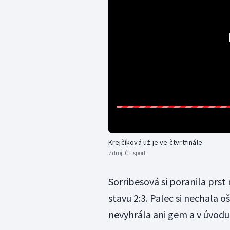
Krejčíková už je ve čtvrtfinále
Zdroj:
ČT sport
Sorribesová si poranila prst
stavu 2:3. Palec si nechala o
nevyhrála ani gem a v úvodu