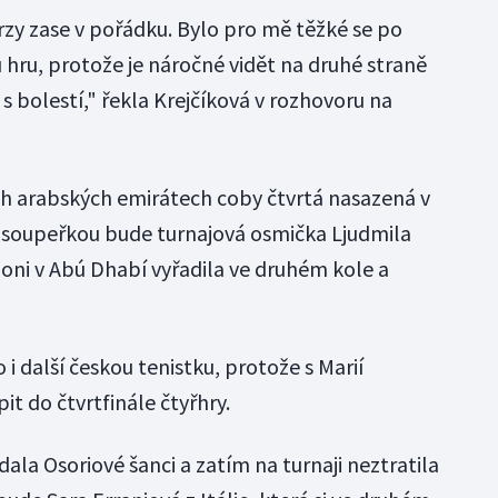
brzy zase v pořádku. Bylo pro mě těžké se po
 hru, protože je náročné vidět na druhé straně
 s bolestí," řekla Krejčíková v rozhovoru na
ch arabských emirátech coby čtvrtá nasazená v
ší soupeřkou bude turnajová osmička Ljudmila
loni v Abú Dhabí vyřadila ve druhém kole a
 i další českou tenistku, protože s Marií
 do čtvrtfinále čtyřhry.
dala Osoriové šanci a zatím na turnaji neztratila