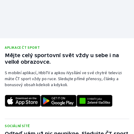
Stolní tenis
Triatlon
Veslování
Vodní slalom
APLIKACE ČT SPORT
Mějte celý sportovní svět vždy u sebe i na
Volejbal
velké obrazovce.
S mobilní aplikací, HbbTV a apkou iVysílání ve své chytré televizi
Ostatní
máte ČT sport vždy po ruce. Sledujte přímé přenosy, články a
bonusový obsah kdekoli a kdykoli.
SOCIÁLNÍ SÍTĚ
Odteď vám už nic neunikne. Sledujte ČT sport