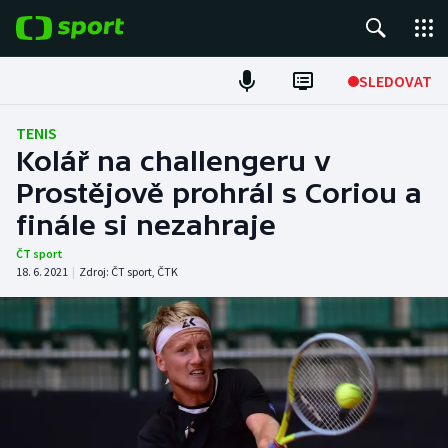
POPULÁRNÍ
SLEDOVAT
Fotbal
TENIS
Kolář na challengeru v
Hokej
Prostějově prohrál s Coriou a
finále si nezahraje
Tenis
ČT sport
Atletika
18. 6. 2021
|
Zdroj:
ČT sport
,
ČTK
Cyklistika
DALŠÍ SPORTY
Americký fotbal
NEPŘEHLÉDNĚTE