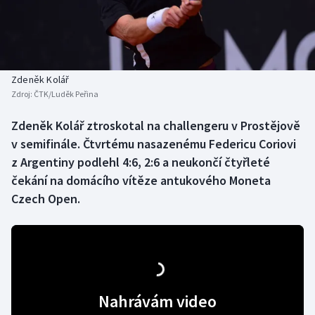
Baseball a softbal
Soutěže
Basketbal
Historické návraty
Biatlon
Aplikace ČT sport
Zdeněk Kolář
Zdroj:
ČTK/Luděk Peřina
Boby a skeleton
AZ kvíz
Zdeněk Kolář ztroskotal na challengeru v Prostějově
v semifinále. Čtvrtému nasazenému Federicu Coriovi
Box
z Argentiny podlehl 4:6, 2:6 a neukončí čtyřleté
Curling
čekání na domácího vítěze antukového Moneta
Czech Open.
Dostihy
Florbal
Futsal
Nahrávám video
Golf