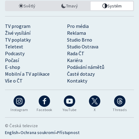
Světlý
Tmavý
Systém
TV program
Pro média
Živé vysílání
Reklama
TV poplatky
Studio Brno
Teletext
Studio Ostrava
Podcasty
Rada ČT
Počasí
Kariéra
E-shop
Podávání námětů
Mobilní a TV aplikace
Časté dotazy
Vše o ČT
Kontakty
Instagram
Facebook
YouTube
X
Threads
© Česká televize
•
•
English
Ochrana soukromí
Přístupnost