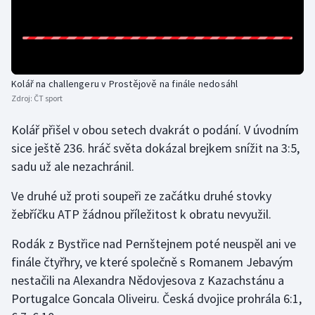
Gymnastika
Házená
Kolář na challengeru v Prostějově na finále nedosáhl
Jezdectví
Zdroj:
ČT sport
Kolář přišel v obou setech dvakrát o podání. V úvodním
Judo
sice ještě 236. hráč světa dokázal brejkem snížit na 3:5,
sadu už ale nezachránil.
Krasobruslení
Ve druhé už proti soupeři ze začátku druhé stovky
Lezení
žebříčku ATP žádnou příležitost k obratu nevyužil.
Lyže a snowboard
Rodák z Bystřice nad Pernštejnem poté neuspěl ani ve
finále čtyřhry, ve které společně s Romanem Jebavým
Moderní pětiboj
nestačili na Alexandra Nědovjesova z Kazachstánu a
Portugalce Goncala Oliveiru. Česká dvojice prohrála 6:1,
Motorsport