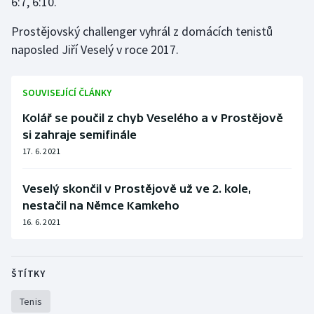
6:7, 6:10.
Olympijské hry
Prostějovský challenger vyhrál z domácích tenistů
naposled Jiří Veselý v roce 2017.
Parasport
Plavání
SOUVISEJÍCÍ ČLÁNKY
Kolář se poučil z chyb Veselého a v Prostějově
Plážový volejbal
si zahraje semifinále
17. 6. 2021
Ragby
Rychlobruslení
Veselý skončil v Prostějově už ve 2. kole,
nestačil na Němce Kamkeho
Rychlostní kanoistika
16. 6. 2021
Short track
ŠTÍTKY
Sportovní střelba
Tenis