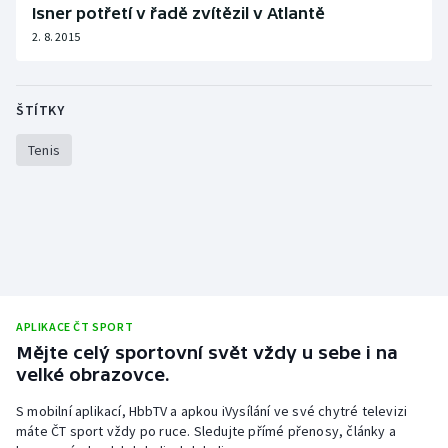
Isner potřetí v řadě zvítězil v Atlantě
Olympijské hry
2. 8. 2015
Parasport
ŠTÍTKY
Plavání
Tenis
Plážový volejbal
Ragby
Rychlobruslení
Rychlostní kanoistika
APLIKACE ČT SPORT
Mějte celý sportovní svět vždy u sebe i na
Short track
velké obrazovce.
S mobilní aplikací, HbbTV a apkou iVysílání ve své chytré televizi
Sportovní střelba
máte ČT sport vždy po ruce. Sledujte přímé přenosy, články a