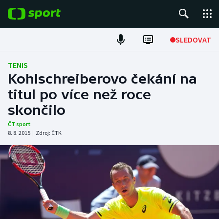
POPULÁRNÍ
SLEDOVAT
Fotbal
TENIS
Kohlschreiberovo čekání na
Hokej
titul po více než roce
skončilo
Tenis
ČT sport
Atletika
8. 8. 2015
|
Zdroj:
ČTK
Cyklistika
DALŠÍ SPORTY
Americký fotbal
NEPŘEHLÉDNĚTE