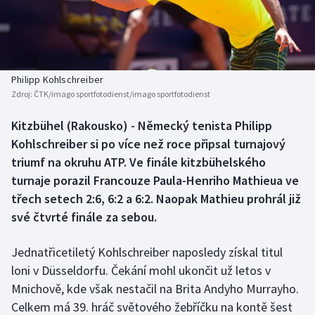
Baseball a softbal
Soutěže
Basketbal
Historické návraty
Biatlon
Aplikace ČT sport
Philipp Kohlschreiber
Zdroj:
ČTK/imago sportfotodienst/imago sportfotodienst
Boby a skeleton
AZ kvíz
Kitzbühel (Rakousko) - Německý tenista Philipp
Kohlschreiber si po více než roce připsal turnajový
Box
triumf na okruhu ATP. Ve finále kitzbühelského
Curling
turnaje porazil Francouze Paula-Henriho Mathieua ve
třech setech 2:6, 6:2 a 6:2. Naopak Mathieu prohrál již
Dostihy
své čtvrté finále za sebou.
Florbal
Jednatřicetiletý Kohlschreiber naposledy získal titul
loni v Düsseldorfu. Čekání mohl ukončit už letos v
Futsal
Mnichově, kde však nestačil na Brita Andyho Murrayho.
Celkem má 39. hráč světového žebříčku na kontě šest
Golf