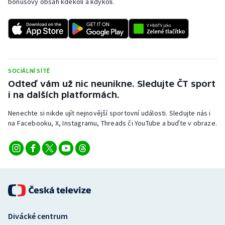
bonusový obsah kdekoli a kdykoli.
Stolní tenis
Triatlon
Veslování
SOCIÁLNÍ SÍTĚ
Vodní slalom
Odteď vám už nic neunikne. Sledujte ČT sport
i na dalších platformách.
Volejbal
Nenechte si nikde ujít nejnovější sportovní události. Sledujte nás i
na Facebooku, X, Instagramu, Threads či YouTube a buďte v obraze.
Ostatní
Divácké centrum