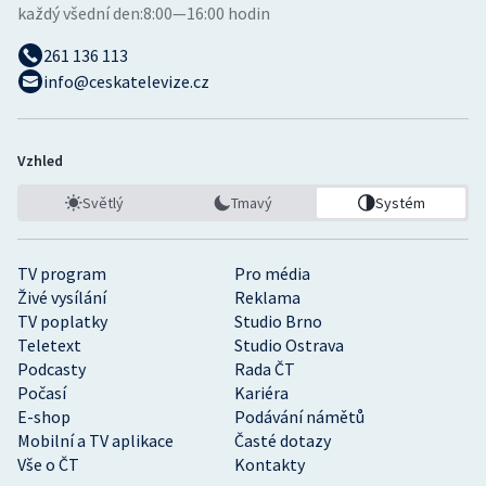
každý všední den:
8:00—16:00 hodin
261 136 113
info@ceskatelevize.cz
Vzhled
Světlý
Tmavý
Systém
TV program
Pro média
Živé vysílání
Reklama
TV poplatky
Studio Brno
Teletext
Studio Ostrava
Podcasty
Rada ČT
Počasí
Kariéra
E-shop
Podávání námětů
Mobilní a TV aplikace
Časté dotazy
Vše o ČT
Kontakty