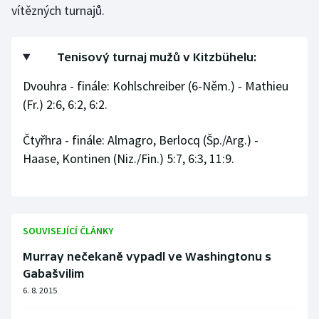
vítězných turnajů.
Gymnastika
Tenisový turnaj mužů v Kitzbühelu:
Házená
Dvouhra - finále: Kohlschreiber (6-Něm.) - Mathieu
Jezdectví
(Fr.) 2:6, 6:2, 6:2.
Judo
Čtyřhra - finále: Almagro, Berlocq (Šp./Arg.) -
Haase, Kontinen (Niz./Fin.) 5:7, 6:3, 11:9.
Krasobruslení
Lezení
SOUVISEJÍCÍ ČLÁNKY
Lyže a snowboard
Murray nečekaně vypadl ve Washingtonu s
Moderní pětiboj
Gabašvilim
6. 8. 2015
Motorsport