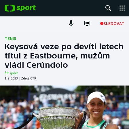
POPULÁRNÍ
SLEDOVAT
ME v atletice
TENIS
Keysová veze po devíti letech
ME v plavání
titul z Eastbourne, mužům
vládl Cerúndolo
Fotbal
ČT sport
Hokej
1. 7. 2023
|
Zdroj:
ČTK
Tenis
DALŠÍ SPORTY
Americký fotbal
NEPŘEHLÉDNĚTE