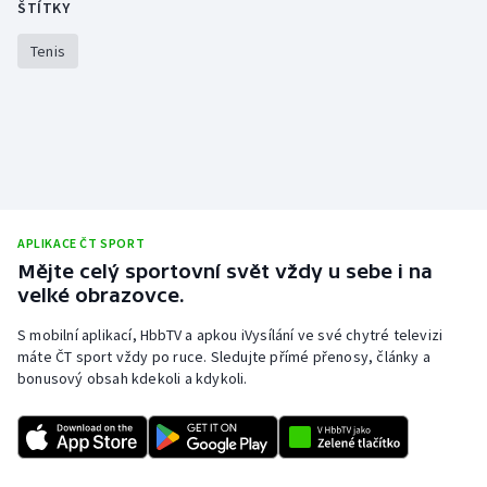
ŠTÍTKY
Short track
Tenis
Sportovní střelba
Stolní tenis
Triatlon
Veslování
APLIKACE ČT SPORT
Mějte celý sportovní svět vždy u sebe i na
Vodní slalom
velké obrazovce.
Volejbal
S mobilní aplikací, HbbTV a apkou iVysílání ve své chytré televizi
máte ČT sport vždy po ruce. Sledujte přímé přenosy, články a
bonusový obsah kdekoli a kdykoli.
Ostatní