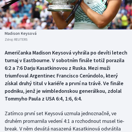
Atletika
Soutěže
Baseball a softbal
Historické návraty
Basketbal
Aplikace ČT sport
Madison Keysová
Zdroj:
REUTERS
Biatlon
AZ kvíz
Američanka Madison Keysová vyhrála po devíti letech
turnaj v Eastbourne. V sobotním finále totiž porazila
Boby a skeleton
6:2 a 7:6 Darju Kasatkinovou z Ruska. Mezi muži
Box
triumfoval Argentinec Francisco Cerúndolo, který
získal druhý titul v kariéře a první na trávě. Ve finále
Curling
podniku, jenž je wimbledonskou generálkou, zdolal
Tommyho Paula z USA 6:4, 1:6, 6:4.
Cyklistika
Zatímco první set Keysová uzmula jednoznačně, ve
Dostihy
druhém promarnila vedení 4:1 a rozhodnout musel tie-
break. V něm devátá nasazená Kasatkinová odvrátila
Florbal