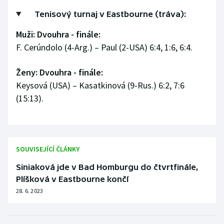
Tenisový turnaj v Eastbourne (tráva):
Moderní pětiboj
Muži: Dvouhra - finále:
Motorsport
F. Cerúndolo (4-Arg.) – Paul (2-USA) 6:4, 1:6, 6:4.
Olympijské hry
Ženy: Dvouhra - finále:
Keysová (USA) – Kasatkinová (9-Rus.) 6:2, 7:6
Parasport
(15:13).
Plavání
Plážový volejbal
SOUVISEJÍCÍ ČLÁNKY
Ragby
Siniaková jde v Bad Homburgu do čtvrtfinále,
Plíšková v Eastbourne končí
Rychlobruslení
28. 6. 2023
Rychlostní kanoistika