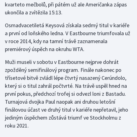
kvarteto mečbolů, při pátém už ale Američanka zápas
ukončila a zvítězila 15:13.
Futsal
Osmadvacetiletá Keysová získala sedmý titul v kariéře
Golf
a první od loňského ledna. V Eastbourne triumfovala už
v roce 2014, kdy na tamní trávě zaznamenala
Gymnastika
premiérový úspěch na okruhu WTA.
Házená
Muži museli v sobotu v Eastbourne nejprve dohrát
zpožděný semifinálový program. Finále nakonec po
Jezdectví
třísetové bitvě zvládl lépe čtvrtý nasazený Cerúndolo,
který si o titul zahrál počtvrté. Na trávě uspěl hned na
Judo
první pokus, předchozí trofej si odvezl loni z Bastadu.
Turnajová dvojka Paul naopak ani druhou letošní
Krasobruslení
finálovou účast ve druhý titul v kariéře nepřetavil, jeho
Lezení
jediným úspěchem zůstává triumf ve Stockholmu z
roku 2021.
Lyže a snowboard