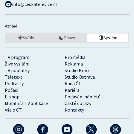
info@ceskatelevize.cz
Vzhled
Světlý
Tmavý
Systém
TV program
Pro média
Živé vysílání
Reklama
TV poplatky
Studio Brno
Teletext
Studio Ostrava
Podcasty
Rada ČT
Počasí
Kariéra
E-shop
Podávání námětů
Mobilní a TV aplikace
Časté dotazy
Vše o ČT
Kontakty