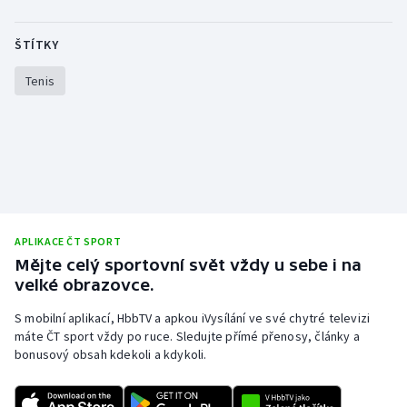
Stolní tenis
ŠTÍTKY
Triatlon
Tenis
Veslování
Vodní slalom
Volejbal
Ostatní
APLIKACE ČT SPORT
Mějte celý sportovní svět vždy u sebe i na
velké obrazovce.
S mobilní aplikací, HbbTV a apkou iVysílání ve své chytré televizi
máte ČT sport vždy po ruce. Sledujte přímé přenosy, články a
bonusový obsah kdekoli a kdykoli.