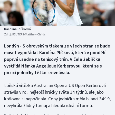
Baseball a softbal
Soutěže
Basketbal
Historické návraty
Biatlon
Aplikace ČT sport
Karolína Plíšková
Zdroj:
REUTERS/Matthew Childs
Boby a skeleton
AZ kvíz
Londýn - S obrovským tlakem ze všech stran se bude
muset vypořádat Karolína Plíšková, která v pondělí
Box
poprvé usedne na tenisový trůn. V čele žebříčku
Curling
vystřídá Němku Angelique Kerberovou, která se s
pozicí jedničky těžko srovnávala.
Dostihy
Loňská vítězka Australian Open a US Open Kerberová
Florbal
strávila v roli nejlepší hráčky světa 34 týdnů, ale jako
královna si nepočínala. Coby jednička měla bilanci 34:19,
Futsal
nevyhrála žádný turnaj a hledala ideální formu.
Golf