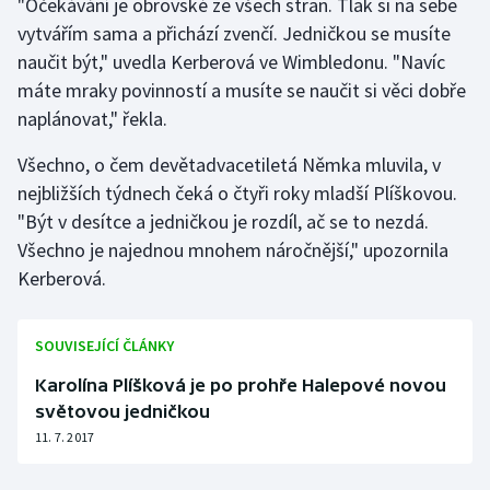
"Očekávání je obrovské ze všech stran. Tlak si na sebe
vytvářím sama a přichází zvenčí. Jedničkou se musíte
Gymnastika
naučit být," uvedla Kerberová ve Wimbledonu. "Navíc
máte mraky povinností a musíte se naučit si věci dobře
Házená
naplánovat," řekla.
Jezdectví
Všechno, o čem devětadvacetiletá Němka mluvila, v
nejbližších týdnech čeká o čtyři roky mladší Plíškovou.
Judo
"Být v desítce a jedničkou je rozdíl, ač se to nezdá.
Všechno je najednou mnohem náročnější," upozornila
Krasobruslení
Kerberová.
Lezení
SOUVISEJÍCÍ ČLÁNKY
Lyže a snowboard
Karolína Plíšková je po prohře Halepové novou
světovou jedničkou
Moderní pětiboj
11. 7. 2017
Motorsport