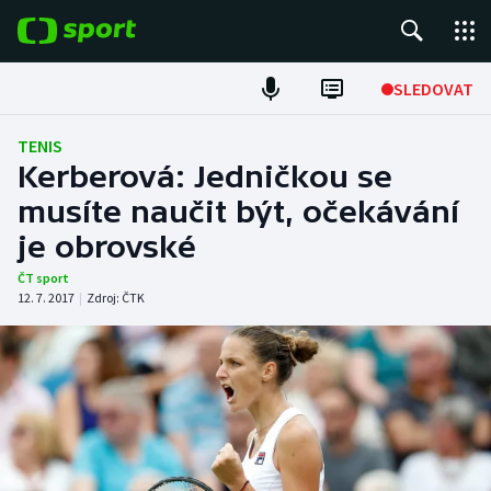
POPULÁRNÍ
SLEDOVAT
Fotbal
TENIS
Kerberová: Jedničkou se
Hokej
musíte naučit být, očekávání
je obrovské
Tenis
ČT sport
Atletika
12. 7. 2017
|
Zdroj:
ČTK
Cyklistika
DALŠÍ SPORTY
Americký fotbal
NEPŘEHLÉDNĚTE