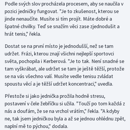
Podle svých slov procházela procesem, aby se naučila v
Olympijské hry
pozici jedničky fungovat. "Je to zkušenost, kterou se
jinde nenaučíte. Musíte si tím projít. Máte dobré a
Parasport
špatné chvilky. Teď se snažím věci zase zjednodušit a
hrát tenis," řekla.
Plavání
Dostat se na první místo je jednodušší, než se tam
Plážový volejbal
udržet. Frázi, kterou znají všichni nejlepší sportovci
světa, pochopila i Kerberová. "Je to tak. Není snadné se
Ragby
tam vyškrábat, ale udržet se tam je ještě těžší, protože
se na vás všechno valí. Musíte vedle tenisu zvládat
Rychlobruslení
spoustu věcí a je těžší udržet koncentraci," uvedla.
Rychlostní kanoistika
Přestože si jako jednička prožila hodně stresu,
postavení v čele žebříčku si užila. "Touží po tom každá z
Short track
nás a doufám, že se na vrchol vrátím," řekla. "A kdyby
ne, tak jsem jedničkou byla a až se jednou ohlédnu zpět,
Sportovní střelba
naplní mě to pýchou," dodala.