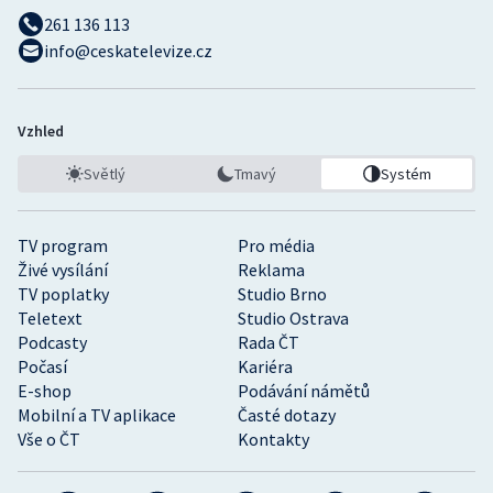
261 136 113
info@ceskatelevize.cz
Vzhled
Světlý
Tmavý
Systém
TV program
Pro média
Živé vysílání
Reklama
TV poplatky
Studio Brno
Teletext
Studio Ostrava
Podcasty
Rada ČT
Počasí
Kariéra
E-shop
Podávání námětů
Mobilní a TV aplikace
Časté dotazy
Vše o ČT
Kontakty