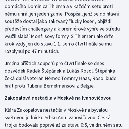
domácího Dominica Thiema a v každém setu proti
Olympijské hry
němu uhrál jen jeden game. Pospíšil, jenž se do hlavní
soutěže dostal jako takzvaný "lucky loser", objíždí
Parasport
především challengery a k premiérové výhře ve středu
využil slabší Monfilsovy formy. S Thiemem ale držel
Plavání
krok vždy jen do stavu 1:1, sen o čtvrtfinále se mu
Plážový volejbal
rozplynul po 47 minutách.
Jména příštích soupeřů pro čtvrtfinále se dnes
Ragby
dozvěděli Radek Štěpánek a Lukáš Rosol. Štěpánka
čeká další veterán Němec Tommy Haas, Rosol bude
Rychlobruslení
hrát proti Rubenu Bemelmansovi z Belgie.
Rychlostní kanoistika
Zakopalová nestačila v Moskvě na Ivanovičovou
Short track
Klára Zakopalová nestačila v Moskvě na bývalou
světovou jedničku Srbku Anu Ivanovičovou. Česká
Sportovní střelba
trojka bodovala poprvé až za stavu 0:5, ve druhém setu