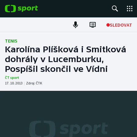
POPULÁRNÍ
SLEDOVAT
Fotbal
TENIS
Karolína Plíšková i Smitková
Hokej
dohrály v Lucemburku,
Pospíšil skončil ve Vídni
Tenis
ČT sport
Atletika
17. 10. 2013
|
Zdroj:
ČTK
Cyklistika
DALŠÍ SPORTY
Americký fotbal
NEPŘEHLÉDNĚTE