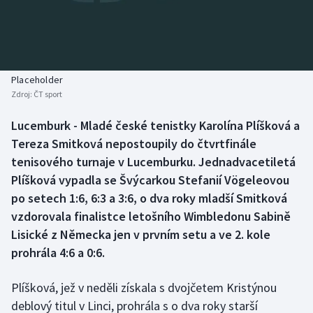
Baseball a softbal
Soutěže
Basketbal
Historické návraty
Biatlon
Aplikace ČT sport
Placeholder
Zdroj:
ČT sport
Boby a skeleton
AZ kvíz
Lucemburk - Mladé české tenistky Karolína Plíšková a
Tereza Smitková nepostoupily do čtvrtfinále
Box
tenisového turnaje v Lucemburku. Jednadvacetiletá
Curling
Plíšková vypadla se Švýcarkou Stefanií Vögeleovou
po setech 1:6, 6:3 a 3:6, o dva roky mladší Smitková
Dostihy
vzdorovala finalistce letošního Wimbledonu Sabině
Lisické z Německa jen v prvním setu a ve 2. kole
Florbal
prohrála 4:6 a 0:6.
Futsal
Plíšková, jež v neděli získala s dvojčetem Kristýnou
deblový titul v Linci, prohrála s o dva roky starší
Golf