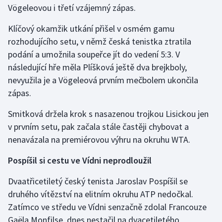
Vögeleovou i třetí vzájemný zápas.
Gymnastika
Klíčový okamžik utkání přišel v osmém gamu
rozhodujícího setu, v němž česká tenistka ztratila
Házená
podání a umožnila soupeřce jít do vedení 5:3. V
následující hře měla Plíšková ještě dva brejkboly,
Jezdectví
nevyužila je a Vögeleová prvním mečbolem ukončila
zápas.
Judo
Smitková držela krok s nasazenou trojkou Lisickou jen
Krasobruslení
v prvním setu, pak začala stále častěji chybovat a
nenavázala na premiérovou výhru na okruhu WTA.
Lezení
Pospíšil si cestu ve Vídni neprodloužil
Lyže a snowboard
Dvaatřicetiletý český tenista Jaroslav Pospíšil se
Moderní pětiboj
druhého vítězství na elitním okruhu ATP nedočkal.
Zatímco ve středu ve Vídni senzačně zdolal Francouze
Motorsport
Gaëla Monfilse, dnes nestačil na dvacetiletého