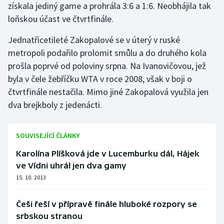
získala jediný game a prohrála 3:6 a 1:6. Neobhájila tak
Stolní tenis
loňskou účast ve čtvrtfinále.
Triatlon
Jednatřicetileté Zakopalové se v úterý v ruské
metropoli podařilo prolomit smůlu a do druhého kola
Veslování
prošla poprvé od poloviny srpna. Na Ivanovičovou, jež
byla v čele žebříčku WTA v roce 2008, však v boji o
Vodní slalom
čtvrtfinále nestačila. Mimo jiné Zakopalová využila jen
Volejbal
dva brejkboly z jedenácti.
Ostatní
SOUVISEJÍCÍ ČLÁNKY
Karolína Plíšková jde v Lucemburku dál, Hájek
ve Vídni uhrál jen dva gamy
15. 10. 2013
Češi řeší v přípravě finále hluboké rozpory se
srbskou stranou