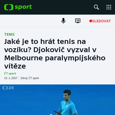
POPULÁRNÍ
SLEDOVAT
Fotbal
TENIS
Jaké je to hrát tenis na
Hokej
vozíku? Djokovič vyzval v
Melbourne paralympijského
Tenis
vítěze
Atletika
ČT sport
13. 1. 2017
|
Zdroj:
ČT sport
Cyklistika
DALŠÍ SPORTY
Americký fotbal
NEPŘEHLÉDNĚTE