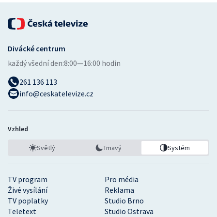
Divácké centrum
každý všední den:
8:00—16:00 hodin
261 136 113
info@ceskatelevize.cz
Vzhled
Světlý
Tmavý
Systém
TV program
Pro média
Živé vysílání
Reklama
TV poplatky
Studio Brno
Teletext
Studio Ostrava