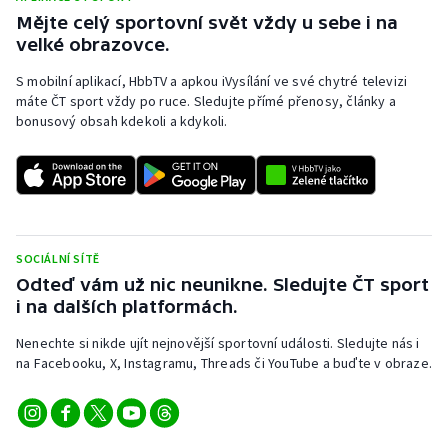
Stolní tenis
Mějte celý sportovní svět vždy u sebe i na
velké obrazovce.
Triatlon
S mobilní aplikací, HbbTV a apkou iVysílání ve své chytré televizi
máte ČT sport vždy po ruce. Sledujte přímé přenosy, články a
Veslování
bonusový obsah kdekoli a kdykoli.
Vodní slalom
Volejbal
Ostatní
SOCIÁLNÍ SÍTĚ
Odteď vám už nic neunikne. Sledujte ČT sport
i na dalších platformách.
Nenechte si nikde ujít nejnovější sportovní události. Sledujte nás i
na Facebooku, X, Instagramu, Threads či YouTube a buďte v obraze.