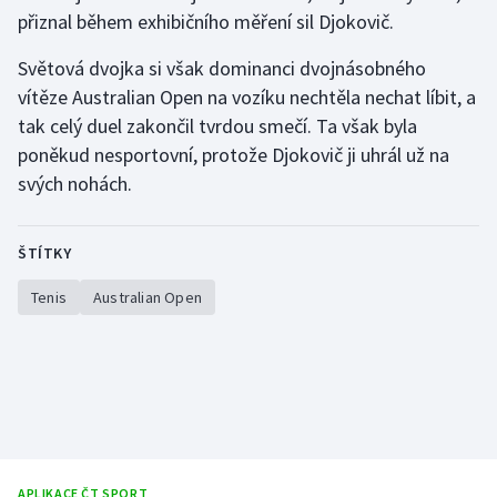
přiznal během exhibičního měření sil Djokovič.
Olympijské hry
Světová dvojka si však dominanci dvojnásobného
Parasport
vítěze Australian Open na vozíku nechtěla nechat líbit, a
tak celý duel zakončil tvrdou smečí. Ta však byla
Plavání
poněkud nesportovní, protože Djokovič ji uhrál už na
svých nohách.
Plážový volejbal
Ragby
ŠTÍTKY
Tenis
Australian Open
Rychlobruslení
Rychlostní kanoistika
Short track
Sportovní střelba
APLIKACE ČT SPORT