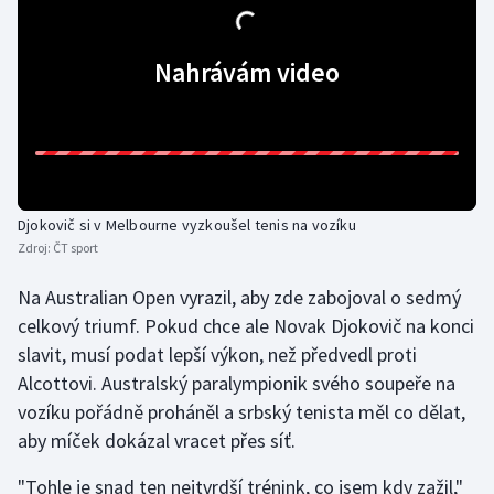
Gymnastika
Nahrávám video
Házená
Jezdectví
Judo
Djokovič si v Melbourne vyzkoušel tenis na vozíku
Zdroj:
ČT sport
Krasobruslení
Na Australian Open vyrazil, aby zde zabojoval o sedmý
Lezení
celkový triumf. Pokud chce ale Novak Djokovič na konci
slavit, musí podat lepší výkon, než předvedl proti
Lyže a snowboard
Alcottovi. Australský paralympionik svého soupeře na
vozíku pořádně proháněl a srbský tenista měl co dělat,
Moderní pětiboj
aby míček dokázal vracet přes síť.
Motorsport
"Tohle je snad ten nejtvrdší trénink, co jsem kdy zažil,"