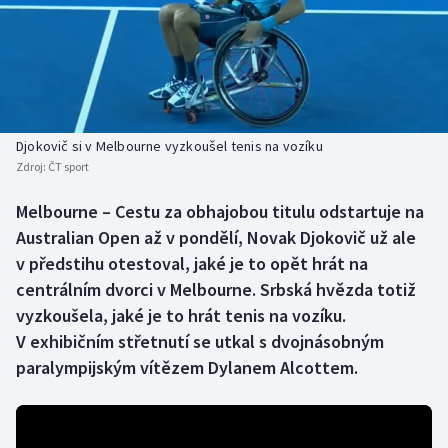
Baseball a softbal
Soutěže
Basketbal
Historické návraty
Biatlon
Aplikace ČT sport
Djokovič si v Melbourne vyzkoušel tenis na vozíku
Boby a skeleton
AZ kvíz
Zdroj:
ČT sport
Box
Melbourne – Cestu za obhajobou titulu odstartuje na
Australian Open až v pondělí, Novak Djokovič už ale
Curling
v předstihu otestoval, jaké je to opět hrát na
centrálním dvorci v Melbourne. Srbská hvězda totiž
Dostihy
vyzkoušela, jaké je to hrát tenis na vozíku.
V exhibičním střetnutí se utkal s dvojnásobným
Florbal
paralympijským vítězem Dylanem Alcottem.
Futsal
Golf